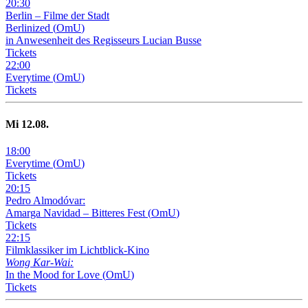
20
:
30
Berlin – Filme der Stadt
Berlinized
(
OmU
)
in Anwesenheit des Regisseurs Lucian Busse
Tickets
22
:
00
Everytime
(
OmU
)
Tickets
Mi
12
.08.
18
:
00
Everytime
(
OmU
)
Tickets
20
:
15
Pedro Almodóvar:
Amarga Navidad – Bitteres Fest
(
OmU
)
Tickets
22
:
15
Filmklassiker im Lichtblick-Kino
Wong Kar-Wai:
In the Mood for Love
(
OmU
)
Tickets