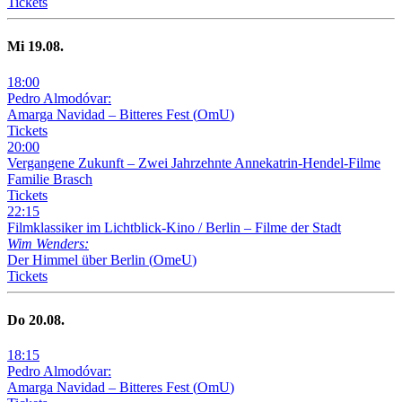
Tickets
Mi
19
.08.
18
:
00
Pedro Almodóvar:
Amarga Navidad – Bitteres Fest
(
OmU
)
Tickets
20
:
00
Vergangene Zukunft –
Zwei Jahrzehnte Annekatrin-Hendel-Filme
Familie Brasch
Tickets
22
:
15
Filmklassiker im Lichtblick-Kino /
Berlin – Filme der Stadt
Wim Wenders:
Der Himmel über Berlin
(
OmeU
)
Tickets
Do
20
.08.
18
:
15
Pedro Almodóvar:
Amarga Navidad – Bitteres Fest
(
OmU
)