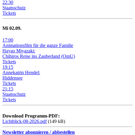
22
:
30
Staatsschutz
Tickets
Mi
02
.09.
17
:
00
Animationsfilm für die ganze Familie
Hayao Miyazaki:
Chihiros Reise ins Zauberland
(
OmU
)
Tickets
19
:
15
Annekatrin Hendel:
Hiddensee
Tickets
21
:
15
Staatsschutz
Tickets
Download Programm-PDF:
Lichtblick-08-2026.pdf
(149 kB)
Newsletter abonnieren / abbestellen