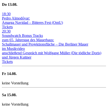
Do
13
.08.
18
:
30
Pedro Almodóvar:
Amarga Navidad – Bitteres Fest
(
OmU
)
Tickets
20
:
30
Soundwatch Bonus Tracks
zum 65. Jahrestag des Mauerbaus:
Schallmauer und Projektionsfläche –
Die Berliner Mauer
im Musikvideo
anschließend Gespräch mit Wolfgang Müller (Die tödliche Doris)
und Jürgen Kuttner
Tickets
Fr
14
.08.
keine Vorstellung
Sa
15
.08.
keine Vorstellung