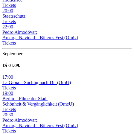
Tickets
20
:
00
Staatsschutz
Tickets
22
:
00
Pedro Almodóvar:
Amarga Navidad – Bitteres Fest
(
OmU
)
Tickets
September
Di
01
.09.
17
:
00
La Gioia –
Süchtig nach Dir
(
OmU
)
Tickets
19
:
00
Berlin – Filme der Stadt
Schönheit & Vergänglichkeit
(
OmeU
)
Tickets
20
:
30
Pedro Almodóvar:
Amarga Navidad – Bitteres Fest
(
OmU
)
Tickets