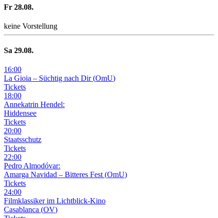
Fr
28
.08.
keine Vorstellung
Sa
29
.08.
16
:
00
La Gioia –
Süchtig nach Dir
(
OmU
)
Tickets
18
:
00
Annekatrin Hendel:
Hiddensee
Tickets
20
:
00
Staatsschutz
Tickets
22
:
00
Pedro Almodóvar:
Amarga Navidad – Bitteres Fest
(
OmU
)
Tickets
24
:
00
Filmklassiker im Lichtblick-Kino
Casablanca
(
OV
)