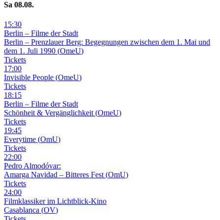
Sa
08
.08.
15
:
30
Berlin – Filme der Stadt
Berlin – Prenzlauer Berg: Begegnungen zwischen dem 1. Mai und
dem 1. Juli 1990
(
OmeU
)
Tickets
17
:
00
Invisible People
(
OmeU
)
Tickets
18
:
15
Berlin – Filme der Stadt
Schönheit & Vergänglichkeit
(
OmeU
)
Tickets
19
:
45
Everytime
(
OmU
)
Tickets
22
:
00
Pedro Almodóvar:
Amarga Navidad – Bitteres Fest
(
OmU
)
Tickets
24
:
00
Filmklassiker im Lichtblick-Kino
Casablanca
(
OV
)
Tickets