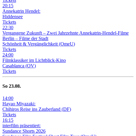
Tickets
20
:
15
Annekatrin Hendel:
Hiddensee
Tickets
22
:
30
Vergangene Zukunft –
Zwei Jahrzehnte Annekatrin-Hendel-Filme
Berlin – Filme der Stadt
Schönheit & Vergänglichkeit
(
OmeU
)
Tickets
24
:
00
Filmklassiker im Lichtblick-Kino
Casablanca
(
OV
)
Tickets
So
23
.08.
14
:
00
Hayao Miyazaki:
Chihiros Reise ins Zauberland
(
DF
)
Tickets
16
:
15
interfilm präsentiert:
Sundance Shorts 2026