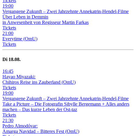
Tickets
19
:
00
Vergangene Zukunft –
Zwei Jahrzehnte Annekatrin-Hendel-Filme
Über Leben in Demmin
in Anwesenheit von Regisseur Martin Farkas
Tickets
21
:
00
Everytime
(
OmU
)
Tickets
Di
18
.08.
16
:
45
Hayao Miyazaki:
Chihiros Reise ins Zauberland
(
OmU
)
Tickets
19
:
00
Vergangene Zukunft –
Zwei Jahrzehnte Annekatrin-Hendel-Filme
Take a Picture – Die Fotografin Sibylle Bergemann + Alles anders
machen – Das kurze Leben der Ost-taz
Tickets
21
:
30
Pedro Almodóvar:
Amarga Navidad – Bitteres Fest
(
OmU
)