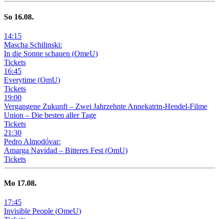
So
16
.08.
14
:
15
Mascha Schilinski:
In die Sonne schauen
(
OmeU
)
Tickets
16
:
45
Everytime
(
OmU
)
Tickets
19
:
00
Vergangene Zukunft –
Zwei Jahrzehnte Annekatrin-Hendel-Filme
Union – Die besten aller Tage
Tickets
21
:
30
Pedro Almodóvar:
Amarga Navidad – Bitteres Fest
(
OmU
)
Tickets
Mo
17
.08.
17
:
45
Invisible People
(
OmeU
)