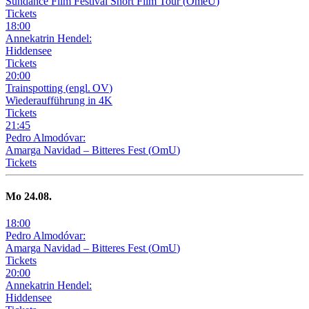
Sundance Film Festival Short Film Tour
(
OmeU
)
Tickets
18
:
00
Annekatrin Hendel:
Hiddensee
Tickets
20
:
00
Trainspotting
(
engl. OV
)
Wiederaufführung in 4K
Tickets
21
:
45
Pedro Almodóvar:
Amarga Navidad – Bitteres Fest
(
OmU
)
Tickets
Mo
24
.08.
18
:
00
Pedro Almodóvar:
Amarga Navidad – Bitteres Fest
(
OmU
)
Tickets
20
:
00
Annekatrin Hendel:
Hiddensee