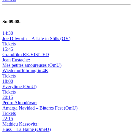
So
09
.08.
14
:
30
Joe Dilworth – A Life in Stills
(
OV
)
Tickets
15
:
45
Grandfilm RE:VISITED
Jean Eustache:
Mes petites amoureuses
(
OmU
)
Wiederaufführung in 4K
Tickets
18
:
00
Everytime
(
OmU
)
Tickets
20
:
15
Pedro Almodóvar:
Amarga Navidad – Bitteres Fest
(
OmU
)
Tickets
22
:
15
Mathieu Kassovitz:
Hass – La Haine
(
OmeU
)