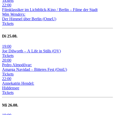
Tickets
22
:
00
Filmklassiker im Lichtblick-Kino /
Berlin – Filme der Stadt
Wim Wenders:
Der Himmel über Berlin
(
OmeU
)
Tickets
Di
25
.08.
19
:
00
Joe Dilworth – A Life in Stills
(
OV
)
Tickets
20
:
00
Pedro Almodóvar:
Amarga Navidad – Bitteres Fest
(
OmU
)
Tickets
22
:
00
Annekatrin Hendel:
Hiddensee
Tickets
Mi
26
.08.