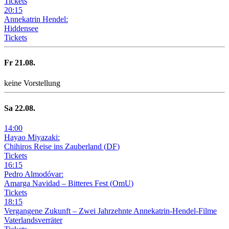
Tickets
20
:
15
Annekatrin Hendel:
Hiddensee
Tickets
Fr
21
.08.
keine Vorstellung
Sa
22
.08.
14
:
00
Hayao Miyazaki:
Chihiros Reise ins Zauberland
(
DF
)
Tickets
16
:
15
Pedro Almodóvar:
Amarga Navidad – Bitteres Fest
(
OmU
)
Tickets
18
:
15
Vergangene Zukunft –
Zwei Jahrzehnte Annekatrin-Hendel-Filme
Vaterlandsverräter