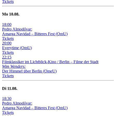
Tickets
Mo
10
.08.
18
:
00
Pedro Almodóvar:
Amarga Navidad – Bitteres Fest
(
OmU
)
Tickets
20
:
00
Everytime
(
OmU
)
Tickets
22
:
15
Filmklassiker im Lichtblick-Kino /
Berlin – Filme der Stadt
Wim Wenders:
Der Himmel über Berlin
(
OmeU
)
Tickets
Di
11
.08.
18
:
30
Pedro Almodóvar:
Amarga Navidad – Bitteres Fest
(
OmU
)
Tickets