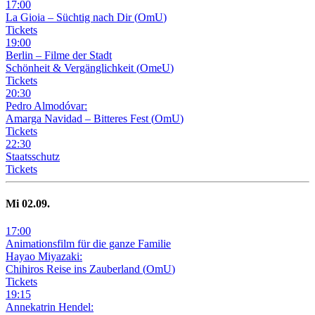
17
:
00
La Gioia –
Süchtig nach Dir
(
OmU
)
Tickets
19
:
00
Berlin – Filme der Stadt
Schönheit & Vergänglichkeit
(
OmeU
)
Tickets
20
:
30
Pedro Almodóvar:
Amarga Navidad – Bitteres Fest
(
OmU
)
Tickets
22
:
30
Staatsschutz
Tickets
Mi
02
.09.
17
:
00
Animationsfilm für die ganze Familie
Hayao Miyazaki:
Chihiros Reise ins Zauberland
(
OmU
)
Tickets
19
:
15
Annekatrin Hendel: