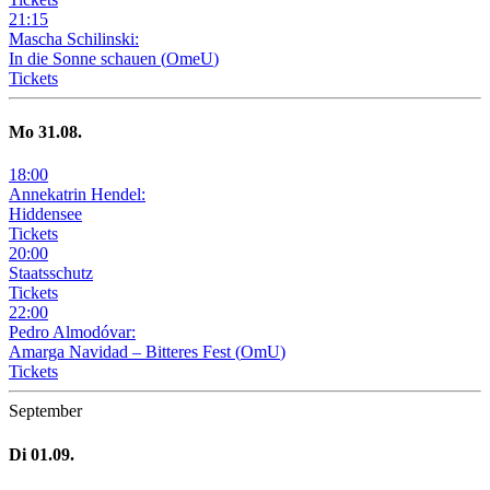
21
:
15
Mascha Schilinski:
In die Sonne schauen
(
OmeU
)
Tickets
Mo
31
.08.
18
:
00
Annekatrin Hendel:
Hiddensee
Tickets
20
:
00
Staatsschutz
Tickets
22
:
00
Pedro Almodóvar:
Amarga Navidad – Bitteres Fest
(
OmU
)
Tickets
September
Di
01
.09.