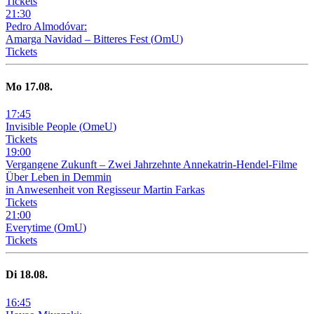
Tickets
21
:
30
Pedro Almodóvar:
Amarga Navidad – Bitteres Fest
(
OmU
)
Tickets
Mo
17
.08.
17
:
45
Invisible People
(
OmeU
)
Tickets
19
:
00
Vergangene Zukunft –
Zwei Jahrzehnte Annekatrin-Hendel-Filme
Über Leben in Demmin
in Anwesenheit von Regisseur Martin Farkas
Tickets
21
:
00
Everytime
(
OmU
)
Tickets
Di
18
.08.
16
:
45