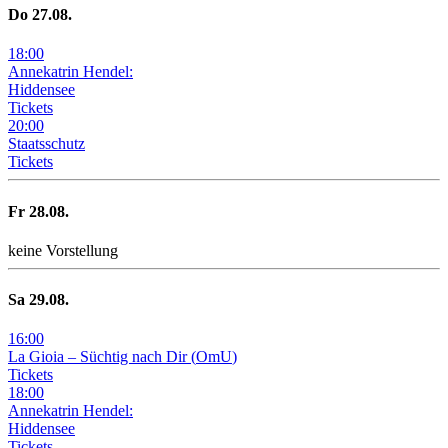
Do
27
.08.
18
:
00
Annekatrin Hendel:
Hiddensee
Tickets
20
:
00
Staatsschutz
Tickets
Fr
28
.08.
keine Vorstellung
Sa
29
.08.
16
:
00
La Gioia –
Süchtig nach Dir
(
OmU
)
Tickets
18
:
00
Annekatrin Hendel:
Hiddensee
Tickets