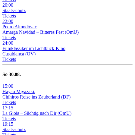
20
:
00
Staatsschutz
Tickets
22
:
00
Pedro Almodóvar:
Amarga Navidad – Bitteres Fest
(
OmU
)
Tickets
24
:
00
Filmklassiker im Lichtblick-Kino
Casablanca
(
OV
)
Tickets
So
30
.08.
15
:
00
Hayao Miyazaki:
Chihiros Reise ins Zauberland
(
DF
)
Tickets
17
:
15
La Gioia –
Süchtig nach Dir
(
OmU
)
Tickets
19
:
15
Staatsschutz
Tickets