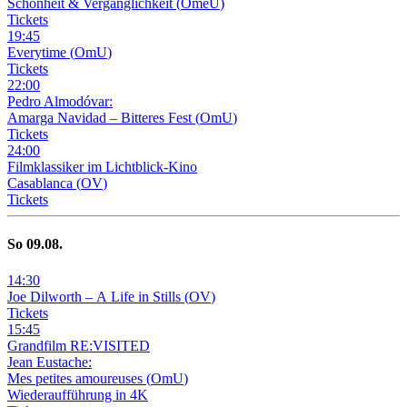
Schönheit & Vergänglichkeit
(
OmeU
)
Tickets
19
:
45
Everytime
(
OmU
)
Tickets
22
:
00
Pedro Almodóvar:
Amarga Navidad – Bitteres Fest
(
OmU
)
Tickets
24
:
00
Filmklassiker im Lichtblick-Kino
Casablanca
(
OV
)
Tickets
So
09
.08.
14
:
30
Joe Dilworth – A Life in Stills
(
OV
)
Tickets
15
:
45
Grandfilm RE:VISITED
Jean Eustache:
Mes petites amoureuses
(
OmU
)
Wiederaufführung in 4K