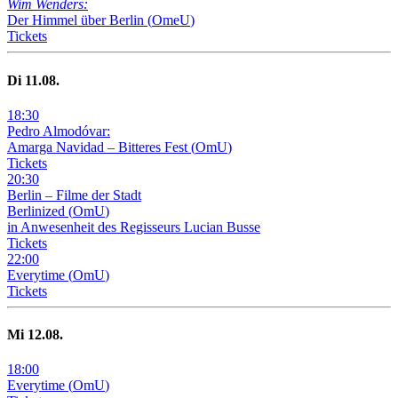
Wim Wenders:
Der Himmel über Berlin
(
OmeU
)
Tickets
Di
11
.08.
18
:
30
Pedro Almodóvar:
Amarga Navidad – Bitteres Fest
(
OmU
)
Tickets
20
:
30
Berlin – Filme der Stadt
Berlinized
(
OmU
)
in Anwesenheit des Regisseurs Lucian Busse
Tickets
22
:
00
Everytime
(
OmU
)
Tickets
Mi
12
.08.
18
:
00
Everytime
(
OmU
)