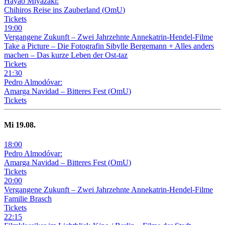
Hayao Miyazaki:
Chihiros Reise ins Zauberland
(
OmU
)
Tickets
19
:
00
Vergangene Zukunft –
Zwei Jahrzehnte Annekatrin-Hendel-Filme
Take a Picture – Die Fotografin Sibylle Bergemann + Alles anders
machen – Das kurze Leben der Ost-taz
Tickets
21
:
30
Pedro Almodóvar:
Amarga Navidad – Bitteres Fest
(
OmU
)
Tickets
Mi
19
.08.
18
:
00
Pedro Almodóvar:
Amarga Navidad – Bitteres Fest
(
OmU
)
Tickets
20
:
00
Vergangene Zukunft –
Zwei Jahrzehnte Annekatrin-Hendel-Filme
Familie Brasch
Tickets
22
:
15