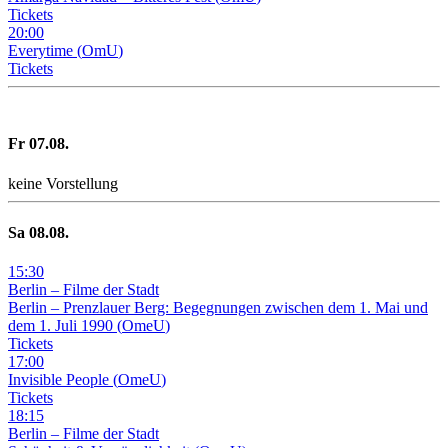
Tickets
20
:
00
Everytime
(
OmU
)
Tickets
Fr
07
.08.
keine Vorstellung
Sa
08
.08.
15
:
30
Berlin – Filme der Stadt
Berlin – Prenzlauer Berg: Begegnungen zwischen dem 1. Mai und
dem 1. Juli 1990
(
OmeU
)
Tickets
17
:
00
Invisible People
(
OmeU
)
Tickets
18
:
15
Berlin – Filme der Stadt