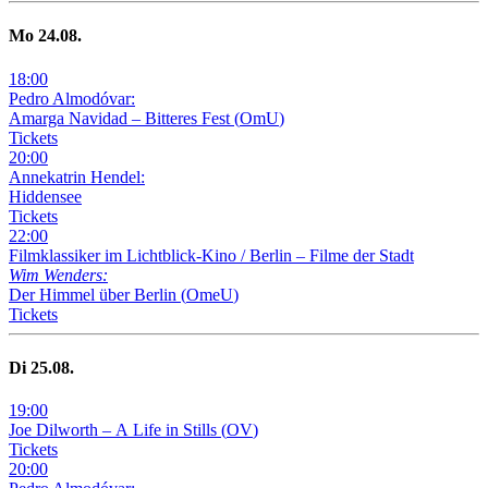
Mo
24
.08.
18
:
00
Pedro Almodóvar:
Amarga Navidad – Bitteres Fest
(
OmU
)
Tickets
20
:
00
Annekatrin Hendel:
Hiddensee
Tickets
22
:
00
Filmklassiker im Lichtblick-Kino /
Berlin – Filme der Stadt
Wim Wenders:
Der Himmel über Berlin
(
OmeU
)
Tickets
Di
25
.08.
19
:
00
Joe Dilworth – A Life in Stills
(
OV
)
Tickets
20
:
00