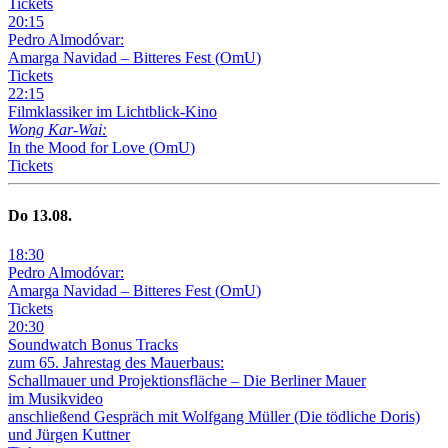
Tickets
20
:
15
Pedro Almodóvar:
Amarga Navidad – Bitteres Fest
(
OmU
)
Tickets
22
:
15
Filmklassiker im Lichtblick-Kino
Wong Kar-Wai:
In the Mood for Love
(
OmU
)
Tickets
Do
13
.08.
18
:
30
Pedro Almodóvar:
Amarga Navidad – Bitteres Fest
(
OmU
)
Tickets
20
:
30
Soundwatch Bonus Tracks
zum 65. Jahrestag des Mauerbaus:
Schallmauer und Projektionsfläche –
Die Berliner Mauer
im Musikvideo
anschließend Gespräch mit Wolfgang Müller (Die tödliche Doris)
und Jürgen Kuttner