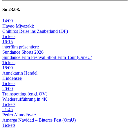
So
23
.08.
14
:
00
Hayao Miyazaki:
Chihiros Reise ins Zauberland
(
DF
)
Tickets
16
:
15
interfilm präsentiert:
Sundance Shorts 2026
Sundance Film Festival Short Film Tour
(
OmeU
)
Tickets
18
:
00
Annekatrin Hendel:
Hiddensee
Tickets
20
:
00
Trainspotting
(
engl. OV
)
Wiederaufführung in 4K
Tickets
21
:
45
Pedro Almodóvar:
Amarga Navidad – Bitteres Fest
(
OmU
)
Tickets