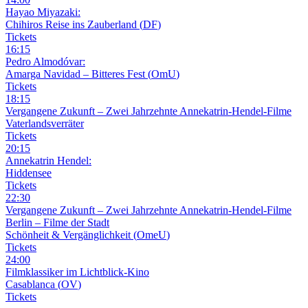
Hayao Miyazaki:
Chihiros Reise ins Zauberland
(
DF
)
Tickets
16
:
15
Pedro Almodóvar:
Amarga Navidad – Bitteres Fest
(
OmU
)
Tickets
18
:
15
Vergangene Zukunft –
Zwei Jahrzehnte Annekatrin-Hendel-Filme
Vaterlandsverräter
Tickets
20
:
15
Annekatrin Hendel:
Hiddensee
Tickets
22
:
30
Vergangene Zukunft –
Zwei Jahrzehnte Annekatrin-Hendel-Filme
Berlin – Filme der Stadt
Schönheit & Vergänglichkeit
(
OmeU
)
Tickets
24
:
00
Filmklassiker im Lichtblick-Kino
Casablanca
(
OV
)
Tickets