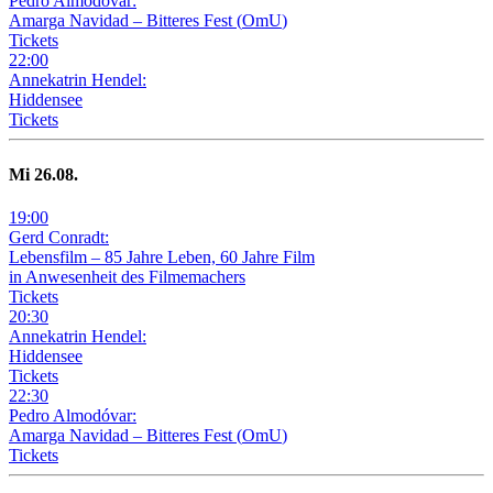
Pedro Almodóvar:
Amarga Navidad – Bitteres Fest
(
OmU
)
Tickets
22
:
00
Annekatrin Hendel:
Hiddensee
Tickets
Mi
26
.08.
19
:
00
Gerd Conradt:
Lebensfilm – 85 Jahre Leben, 60 Jahre Film
in Anwesenheit des Filmemachers
Tickets
20
:
30
Annekatrin Hendel:
Hiddensee
Tickets
22
:
30
Pedro Almodóvar:
Amarga Navidad – Bitteres Fest
(
OmU
)
Tickets