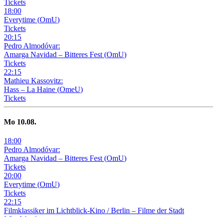
Tickets
18
:
00
Everytime
(
OmU
)
Tickets
20
:
15
Pedro Almodóvar:
Amarga Navidad – Bitteres Fest
(
OmU
)
Tickets
22
:
15
Mathieu Kassovitz:
Hass – La Haine
(
OmeU
)
Tickets
Mo
10
.08.
18
:
00
Pedro Almodóvar:
Amarga Navidad – Bitteres Fest
(
OmU
)
Tickets
20
:
00
Everytime
(
OmU
)
Tickets
22
:
15
Filmklassiker im Lichtblick-Kino /
Berlin – Filme der Stadt