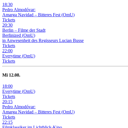
18
:
30
Pedro Almodóvar:
Amarga Navidad – Bitteres Fest
(
OmU
)
Tickets
20
:
30
Berlin – Filme der Stadt
Berlinized
(
OmU
)
in Anwesenheit des Regisseurs Lucian Busse
Tickets
22
:
00
Everytime
(
OmU
)
Tickets
Mi
12
.08.
18
:
00
Everytime
(
OmU
)
Tickets
20
:
15
Pedro Almodóvar:
Amarga Navidad – Bitteres Fest
(
OmU
)
Tickets
22
:
15
Filmklassiker im Lichtblick-Kino