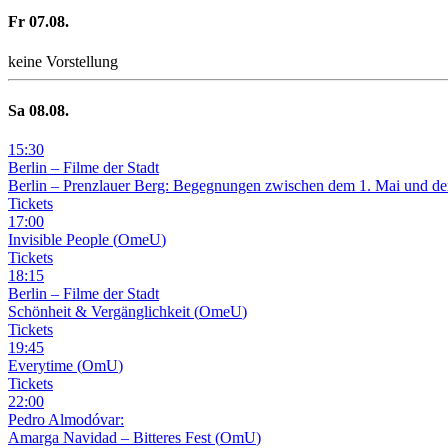
Fr
07
.08.
keine Vorstellung
Sa
08
.08.
15
:
30
Berlin – Filme der Stadt
Berlin – Prenzlauer Berg: Begegnungen zwischen dem 1. Mai und de
Tickets
17
:
00
Invisible People
(
OmeU
)
Tickets
18
:
15
Berlin – Filme der Stadt
Schönheit & Vergänglichkeit
(
OmeU
)
Tickets
19
:
45
Everytime
(
OmU
)
Tickets
22
:
00
Pedro Almodóvar:
Amarga Navidad – Bitteres Fest
(
OmU
)