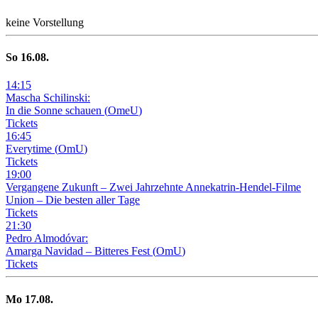
keine Vorstellung
So
16
.08.
14
:
15
Mascha Schilinski:
In die Sonne schauen
(
OmeU
)
Tickets
16
:
45
Everytime
(
OmU
)
Tickets
19
:
00
Vergangene Zukunft –
Zwei Jahrzehnte Annekatrin-Hendel-Filme
Union – Die besten aller Tage
Tickets
21
:
30
Pedro Almodóvar:
Amarga Navidad – Bitteres Fest
(
OmU
)
Tickets
Mo
17
.08.