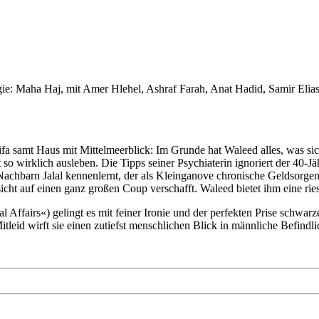
e: Maha Haj, mit Amer Hlehel, Ashraf Farah, Anat Hadid, Samir Elia
ifa samt Haus mit Mittelmeerblick: Im Grunde hat Waleed alles, was si
t so wirklich ausleben. Die Tipps seiner Psychiaterin ignoriert der 40-J
achbarn Jalal kennenlernt, der als Kleinganove chronische Geldsorgen ha
icht auf einen ganz großen Coup verschafft. Waleed bietet ihm eine r
al Affairs«) gelingt es mit feiner Ironie und der perfekten Prise s
d wirft sie einen zutiefst menschlichen Blick in männliche Befindlic