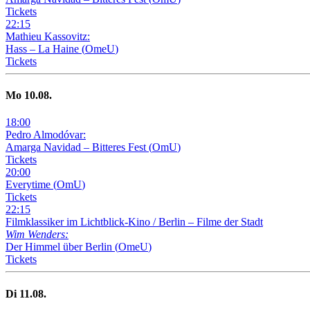
Tickets
22
:
15
Mathieu Kassovitz:
Hass – La Haine
(
OmeU
)
Tickets
Mo
10
.08.
18
:
00
Pedro Almodóvar:
Amarga Navidad – Bitteres Fest
(
OmU
)
Tickets
20
:
00
Everytime
(
OmU
)
Tickets
22
:
15
Filmklassiker im Lichtblick-Kino /
Berlin – Filme der Stadt
Wim Wenders:
Der Himmel über Berlin
(
OmeU
)
Tickets
Di
11
.08.