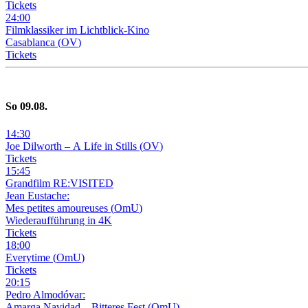
Tickets
24
:
00
Filmklassiker im Lichtblick-Kino
Casablanca
(
OV
)
Tickets
So
09
.08.
14
:
30
Joe Dilworth – A Life in Stills
(
OV
)
Tickets
15
:
45
Grandfilm RE:VISITED
Jean Eustache:
Mes petites amoureuses
(
OmU
)
Wiederaufführung in 4K
Tickets
18
:
00
Everytime
(
OmU
)
Tickets
20
:
15
Pedro Almodóvar:
Amarga Navidad – Bitteres Fest
(
OmU
)