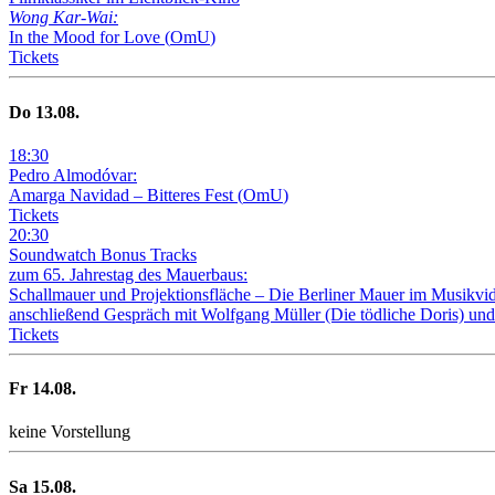
Wong Kar-Wai:
In the Mood for Love
(
OmU
)
Tickets
Do
13
.08.
18
:
30
Pedro Almodóvar:
Amarga Navidad – Bitteres Fest
(
OmU
)
Tickets
20
:
30
Soundwatch Bonus Tracks
zum 65. Jahrestag des Mauerbaus:
Schallmauer und Projektionsfläche –
Die Berliner Mauer im Musikvi
anschließend Gespräch mit Wolfgang Müller (Die tödliche Doris) und
Tickets
Fr
14
.08.
keine Vorstellung
Sa
15
.08.