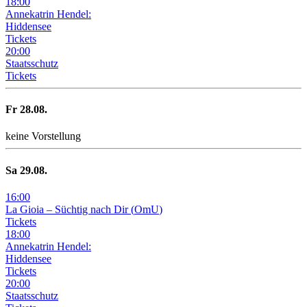
18
:
00
Annekatrin Hendel:
Hiddensee
Tickets
20
:
00
Staatsschutz
Tickets
Fr
28
.08.
keine Vorstellung
Sa
29
.08.
16
:
00
La Gioia –
Süchtig nach Dir
(
OmU
)
Tickets
18
:
00
Annekatrin Hendel:
Hiddensee
Tickets
20
:
00
Staatsschutz