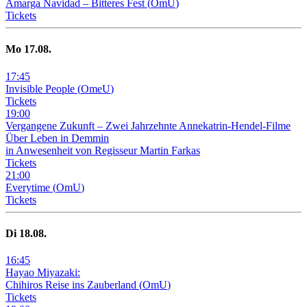
Amarga Navidad – Bitteres Fest
(
OmU
)
Tickets
Mo
17
.08.
17
:
45
Invisible People
(
OmeU
)
Tickets
19
:
00
Vergangene Zukunft –
Zwei Jahrzehnte Annekatrin-Hendel-Filme
Über Leben in Demmin
in Anwesenheit von Regisseur Martin Farkas
Tickets
21
:
00
Everytime
(
OmU
)
Tickets
Di
18
.08.
16
:
45
Hayao Miyazaki:
Chihiros Reise ins Zauberland
(
OmU
)
Tickets