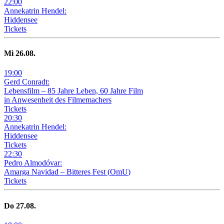
22
:
00
Annekatrin Hendel:
Hiddensee
Tickets
Mi
26
.08.
19
:
00
Gerd Conradt:
Lebensfilm – 85 Jahre Leben, 60 Jahre Film
in Anwesenheit des Filmemachers
Tickets
20
:
30
Annekatrin Hendel:
Hiddensee
Tickets
22
:
30
Pedro Almodóvar:
Amarga Navidad – Bitteres Fest
(
OmU
)
Tickets
Do
27
.08.