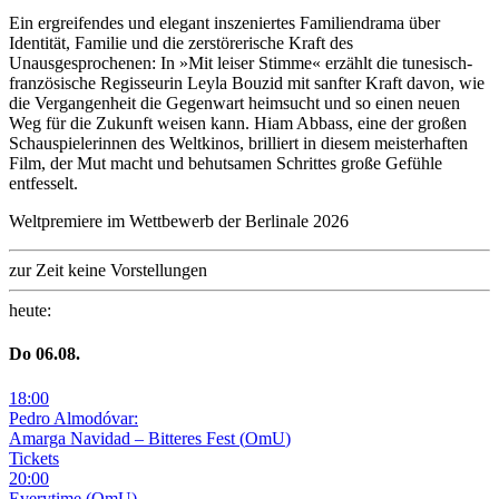
Ein ergreifendes und elegant inszeniertes Familiendrama über
Identität, Familie und die zerstörerische Kraft des
Unausgesprochenen: In »Mit leiser Stimme« erzählt die tunesisch-
französische Regisseurin Leyla Bouzid mit sanfter Kraft davon, wie
die Vergangenheit die Gegenwart heimsucht und so einen neuen
Weg für die Zukunft weisen kann. Hiam Abbass, eine der großen
Schauspielerinnen des Weltkinos, brilliert in diesem meisterhaften
Film, der Mut macht und behutsamen Schrittes große Gefühle
entfesselt.
Weltpremiere im Wettbewerb der Berlinale 2026
zur Zeit keine Vorstellungen
heute
:
Do
06
.08.
18
:
00
Pedro Almodóvar:
Amarga Navidad – Bitteres Fest
(
OmU
)
Tickets
20
:
00
Everytime
(
OmU
)