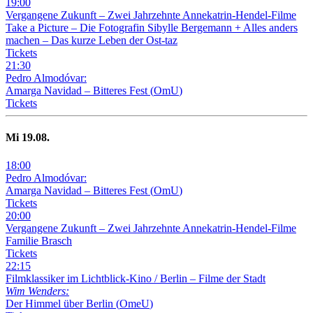
19
:
00
Vergangene Zukunft –
Zwei Jahrzehnte Annekatrin-Hendel-Filme
Take a Picture – Die Fotografin Sibylle Bergemann + Alles anders
machen – Das kurze Leben der Ost-taz
Tickets
21
:
30
Pedro Almodóvar:
Amarga Navidad – Bitteres Fest
(
OmU
)
Tickets
Mi
19
.08.
18
:
00
Pedro Almodóvar:
Amarga Navidad – Bitteres Fest
(
OmU
)
Tickets
20
:
00
Vergangene Zukunft –
Zwei Jahrzehnte Annekatrin-Hendel-Filme
Familie Brasch
Tickets
22
:
15
Filmklassiker im Lichtblick-Kino /
Berlin – Filme der Stadt
Wim Wenders:
Der Himmel über Berlin
(
OmeU
)