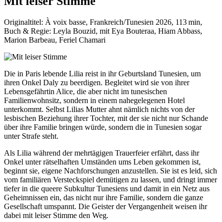
Mit leiser Stimme
Originaltitel: À voix basse, Frankreich/Tunesien 2026, 113 min,
Buch & Regie: Leyla Bouzid, mit Eya Bouteraa, Hiam Abbass,
Marion Barbeau, Feriel Chamari
Die in Paris lebende Lilia reist in ihr Geburtsland Tunesien, um
ihren Onkel Daly zu beerdigen. Begleitet wird sie von ihrer
Lebensgefährtin Alice, die aber nicht im tunesischen
Familienwohnsitz, sondern in einem nahegelegenen Hotel
unterkommt. Selbst Lilias Mutter ahnt nämlich nichts von der
lesbischen Beziehung ihrer Tochter, mit der sie nicht nur Schande
über ihre Familie bringen würde, sondern die in Tunesien sogar
unter Strafe steht.
Als Lilia während der mehrtägigen Trauerfeier erfährt, dass ihr
Onkel unter rätselhaften Umständen ums Leben gekommen ist,
beginnt sie, eigene Nachforschungen anzustellen. Sie ist es leid, sich
vom familiären Versteckspiel demütigen zu lassen, und dringt immer
tiefer in die queere Subkultur Tunesiens und damit in ein Netz aus
Geheimnissen ein, das nicht nur ihre Familie, sondern die ganze
Gesellschaft umspannt. Die Geister der Vergangenheit weisen ihr
dabei mit leiser Stimme den Weg.