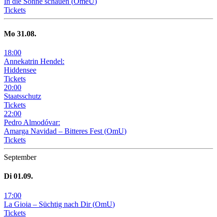
In die Sonne schauen
(
OmeU
)
Tickets
Mo
31
.08.
18
:
00
Annekatrin Hendel:
Hiddensee
Tickets
20
:
00
Staatsschutz
Tickets
22
:
00
Pedro Almodóvar:
Amarga Navidad – Bitteres Fest
(
OmU
)
Tickets
September
Di
01
.09.
17
:
00
La Gioia –
Süchtig nach Dir
(
OmU
)
Tickets