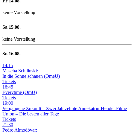
Fr
14
.08.
keine Vorstellung
Sa
15
.08.
keine Vorstellung
So
16
.08.
14
:
15
Mascha Schilinski:
In die Sonne schauen
(
OmeU
)
Tickets
16
:
45
Everytime
(
OmU
)
Tickets
19
:
00
Vergangene Zukunft –
Zwei Jahrzehnte Annekatrin-Hendel-Filme
Union – Die besten aller Tage
Tickets
21
:
30
Pedro Almodóvar: