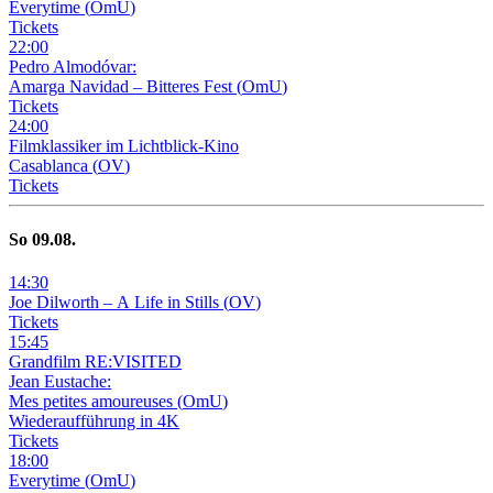
Everytime
(
OmU
)
Tickets
22
:
00
Pedro Almodóvar:
Amarga Navidad – Bitteres Fest
(
OmU
)
Tickets
24
:
00
Filmklassiker im Lichtblick-Kino
Casablanca
(
OV
)
Tickets
So
09
.08.
14
:
30
Joe Dilworth – A Life in Stills
(
OV
)
Tickets
15
:
45
Grandfilm RE:VISITED
Jean Eustache:
Mes petites amoureuses
(
OmU
)
Wiederaufführung in 4K
Tickets
18
:
00
Everytime
(
OmU
)