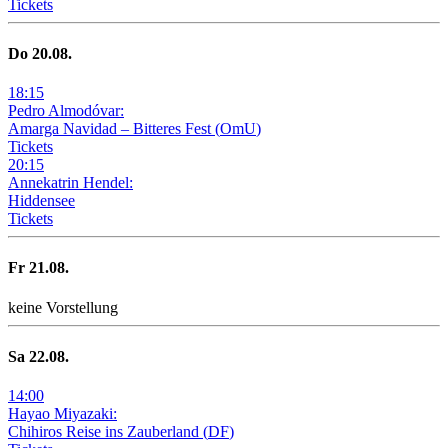
Tickets
Do
20
.08.
18
:
15
Pedro Almodóvar:
Amarga Navidad – Bitteres Fest
(
OmU
)
Tickets
20
:
15
Annekatrin Hendel:
Hiddensee
Tickets
Fr
21
.08.
keine Vorstellung
Sa
22
.08.
14
:
00
Hayao Miyazaki:
Chihiros Reise ins Zauberland
(
DF
)