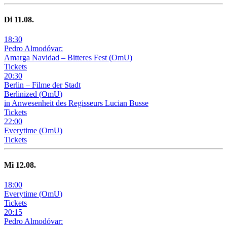
Di
11
.08.
18
:
30
Pedro Almodóvar:
Amarga Navidad – Bitteres Fest
(
OmU
)
Tickets
20
:
30
Berlin – Filme der Stadt
Berlinized
(
OmU
)
in Anwesenheit des Regisseurs Lucian Busse
Tickets
22
:
00
Everytime
(
OmU
)
Tickets
Mi
12
.08.
18
:
00
Everytime
(
OmU
)
Tickets
20
:
15
Pedro Almodóvar: