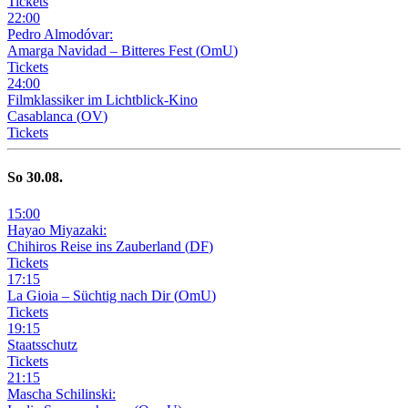
Tickets
22
:
00
Pedro Almodóvar:
Amarga Navidad – Bitteres Fest
(
OmU
)
Tickets
24
:
00
Filmklassiker im Lichtblick-Kino
Casablanca
(
OV
)
Tickets
So
30
.08.
15
:
00
Hayao Miyazaki:
Chihiros Reise ins Zauberland
(
DF
)
Tickets
17
:
15
La Gioia –
Süchtig nach Dir
(
OmU
)
Tickets
19
:
15
Staatsschutz
Tickets
21
:
15
Mascha Schilinski: