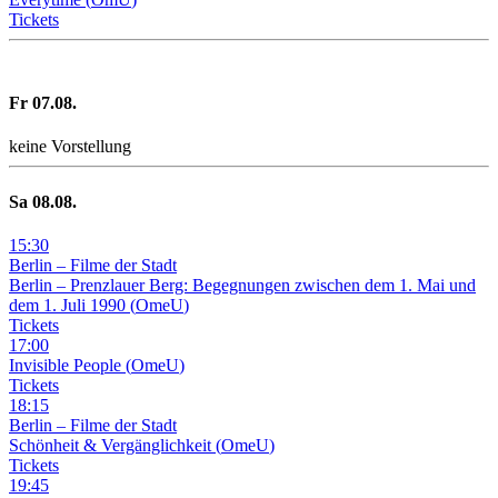
Tickets
Fr
07
.08.
keine Vorstellung
Sa
08
.08.
15
:
30
Berlin – Filme der Stadt
Berlin – Prenzlauer Berg: Begegnungen zwischen dem 1. Mai und
dem 1. Juli 1990
(
OmeU
)
Tickets
17
:
00
Invisible People
(
OmeU
)
Tickets
18
:
15
Berlin – Filme der Stadt
Schönheit & Vergänglichkeit
(
OmeU
)
Tickets
19
:
45