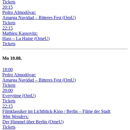
Tickets
20
:
15
Pedro Almodóvar:
Amarga Navidad – Bitteres Fest
(
OmU
)
Tickets
22
:
15
Mathieu Kassovitz:
Hass – La Haine
(
OmeU
)
Tickets
Mo
10
.08.
18
:
00
Pedro Almodóvar:
Amarga Navidad – Bitteres Fest
(
OmU
)
Tickets
20
:
00
Everytime
(
OmU
)
Tickets
22
:
15
Filmklassiker im Lichtblick-Kino /
Berlin – Filme der Stadt
Wim Wenders:
Der Himmel über Berlin
(
OmeU
)
Tickets