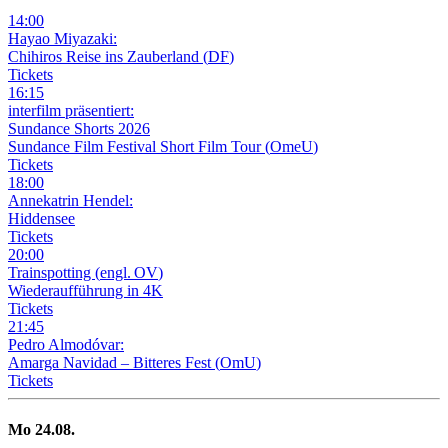
14
:
00
Hayao Miyazaki:
Chihiros Reise ins Zauberland
(
DF
)
Tickets
16
:
15
interfilm präsentiert:
Sundance Shorts 2026
Sundance Film Festival Short Film Tour
(
OmeU
)
Tickets
18
:
00
Annekatrin Hendel:
Hiddensee
Tickets
20
:
00
Trainspotting
(
engl. OV
)
Wiederaufführung in 4K
Tickets
21
:
45
Pedro Almodóvar:
Amarga Navidad – Bitteres Fest
(
OmU
)
Tickets
Mo
24
.08.