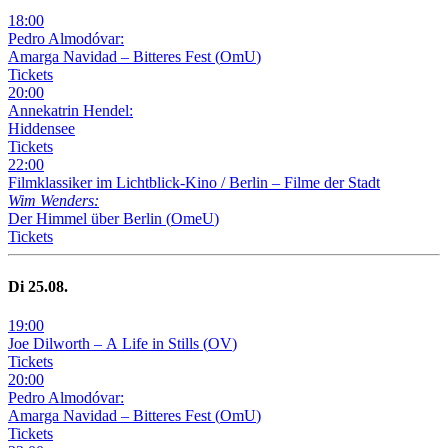
18
:
00
Pedro Almodóvar:
Amarga Navidad – Bitteres Fest
(
OmU
)
Tickets
20
:
00
Annekatrin Hendel:
Hiddensee
Tickets
22
:
00
Filmklassiker im Lichtblick-Kino /
Berlin – Filme der Stadt
Wim Wenders:
Der Himmel über Berlin
(
OmeU
)
Tickets
Di
25
.08.
19
:
00
Joe Dilworth – A Life in Stills
(
OV
)
Tickets
20
:
00
Pedro Almodóvar:
Amarga Navidad – Bitteres Fest
(
OmU
)
Tickets