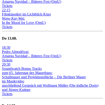
Amarga Navidad – Bitteres Fest
(
OmU
)
Tickets
22
:
15
Filmklassiker im Lichtblick-Kino
Wong Kar-Wai:
In the Mood for Love
(
OmU
)
Tickets
Do
13
.08.
18
:
30
Pedro Almodóvar:
Amarga Navidad – Bitteres Fest
(
OmU
)
Tickets
20
:
30
Soundwatch Bonus Tracks
zum 65. Jahrestag des Mauerbaus:
Schallmauer und Projektionsfläche –
Die Berliner Mauer
im Musikvideo
anschließend Gespräch mit Wolfgang Müller (Die tödliche Doris)
und Jürgen Kuttner
Tickets