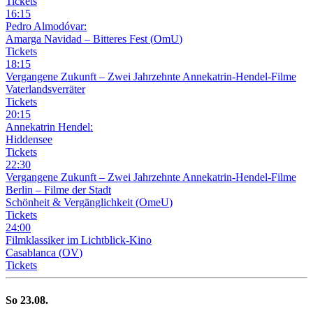
Tickets
16
:
15
Pedro Almodóvar:
Amarga Navidad – Bitteres Fest
(
OmU
)
Tickets
18
:
15
Vergangene Zukunft –
Zwei Jahrzehnte Annekatrin-Hendel-Filme
Vaterlandsverräter
Tickets
20
:
15
Annekatrin Hendel:
Hiddensee
Tickets
22
:
30
Vergangene Zukunft –
Zwei Jahrzehnte Annekatrin-Hendel-Filme
Berlin – Filme der Stadt
Schönheit & Vergänglichkeit
(
OmeU
)
Tickets
24
:
00
Filmklassiker im Lichtblick-Kino
Casablanca
(
OV
)
Tickets
So
23
.08.