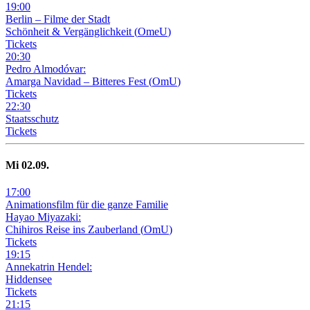
19
:
00
Berlin – Filme der Stadt
Schönheit & Vergänglichkeit
(
OmeU
)
Tickets
20
:
30
Pedro Almodóvar:
Amarga Navidad – Bitteres Fest
(
OmU
)
Tickets
22
:
30
Staatsschutz
Tickets
Mi
02
.09.
17
:
00
Animationsfilm für die ganze Familie
Hayao Miyazaki:
Chihiros Reise ins Zauberland
(
OmU
)
Tickets
19
:
15
Annekatrin Hendel:
Hiddensee
Tickets
21
:
15