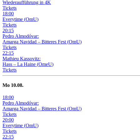
Wiederaufführung in 4K
Tickets
18
:
00
Everytime
(
OmU
)
Tickets
20
:
15
Pedro Almodóvar:
Amarga Navidad – Bitteres Fest
(
OmU
)
Tickets
22
:
15
Mathieu Kassovitz:
Hass – La Haine
(
OmeU
)
Tickets
Mo
10
.08.
18
:
00
Pedro Almodóvar:
Amarga Navidad – Bitteres Fest
(
OmU
)
Tickets
20
:
00
Everytime
(
OmU
)
Tickets
22
:
15