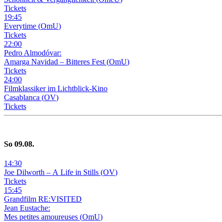
Tickets
19
:
45
Everytime
(
OmU
)
Tickets
22
:
00
Pedro Almodóvar:
Amarga Navidad – Bitteres Fest
(
OmU
)
Tickets
24
:
00
Filmklassiker im Lichtblick-Kino
Casablanca
(
OV
)
Tickets
So
09
.08.
14
:
30
Joe Dilworth – A Life in Stills
(
OV
)
Tickets
15
:
45
Grandfilm RE:VISITED
Jean Eustache:
Mes petites amoureuses
(
OmU
)