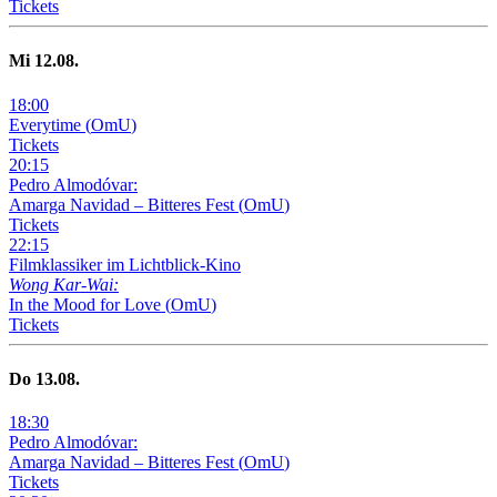
Tickets
Mi
12
.08.
18
:
00
Everytime
(
OmU
)
Tickets
20
:
15
Pedro Almodóvar:
Amarga Navidad – Bitteres Fest
(
OmU
)
Tickets
22
:
15
Filmklassiker im Lichtblick-Kino
Wong Kar-Wai:
In the Mood for Love
(
OmU
)
Tickets
Do
13
.08.
18
:
30
Pedro Almodóvar:
Amarga Navidad – Bitteres Fest
(
OmU
)
Tickets