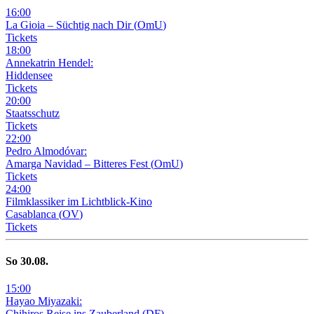
16
:
00
La Gioia –
Süchtig nach Dir
(
OmU
)
Tickets
18
:
00
Annekatrin Hendel:
Hiddensee
Tickets
20
:
00
Staatsschutz
Tickets
22
:
00
Pedro Almodóvar:
Amarga Navidad – Bitteres Fest
(
OmU
)
Tickets
24
:
00
Filmklassiker im Lichtblick-Kino
Casablanca
(
OV
)
Tickets
So
30
.08.
15
:
00
Hayao Miyazaki:
Chihiros Reise ins Zauberland
(
DF
)