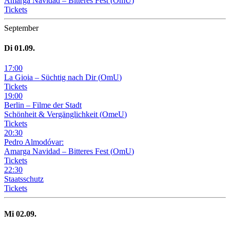
Amarga Navidad – Bitteres Fest
(
OmU
)
Tickets
September
Di
01
.09.
17
:
00
La Gioia –
Süchtig nach Dir
(
OmU
)
Tickets
19
:
00
Berlin – Filme der Stadt
Schönheit & Vergänglichkeit
(
OmeU
)
Tickets
20
:
30
Pedro Almodóvar:
Amarga Navidad – Bitteres Fest
(
OmU
)
Tickets
22
:
30
Staatsschutz
Tickets
Mi
02
.09.