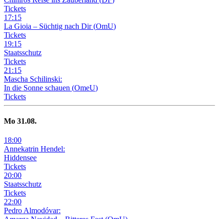
Tickets
17
:
15
La Gioia –
Süchtig nach Dir
(
OmU
)
Tickets
19
:
15
Staatsschutz
Tickets
21
:
15
Mascha Schilinski:
In die Sonne schauen
(
OmeU
)
Tickets
Mo
31
.08.
18
:
00
Annekatrin Hendel:
Hiddensee
Tickets
20
:
00
Staatsschutz
Tickets
22
:
00
Pedro Almodóvar: