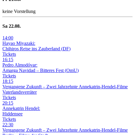
keine Vorstellung
Sa
22
.08.
14
:
00
Hayao Miyazaki:
Chihiros Reise ins Zauberland
(
DF
)
Tickets
16
:
15
Pedro Almodóvar:
Amarga Navidad – Bitteres Fest
(
OmU
)
Tickets
18
:
15
Vergangene Zukunft –
Zwei Jahrzehnte Annekatrin-Hendel-Filme
Vaterlandsverräter
Tickets
20
:
15
Annekatrin Hendel:
Hiddensee
Tickets
22
:
30
Vergangene Zukunft –
Zwei Jahrzehnte Annekatrin-Hendel-Filme