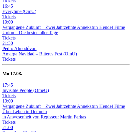
Tickets
16
:
45
Everytime
(
OmU
)
Tickets
19
:
00
Vergangene Zukunft –
Zwei Jahrzehnte Annekatrin-Hendel-Filme
Union – Die besten aller Tage
Tickets
21
:
30
Pedro Almodóvar:
Amarga Navidad – Bitteres Fest
(
OmU
)
Tickets
Mo
17
.08.
17
:
45
Invisible People
(
OmeU
)
Tickets
19
:
00
Vergangene Zukunft –
Zwei Jahrzehnte Annekatrin-Hendel-Filme
Über Leben in Demmin
in Anwesenheit von Regisseur Martin Farkas
Tickets
21
:
00