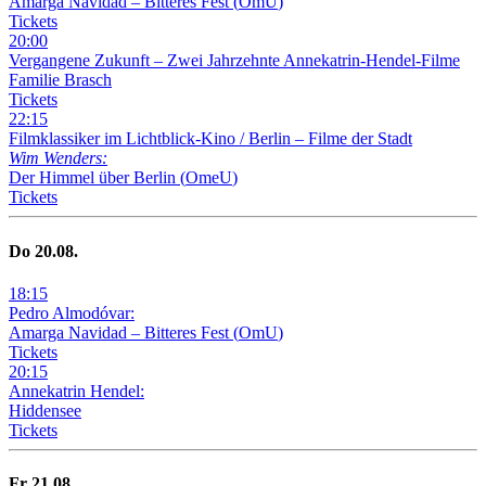
Amarga Navidad – Bitteres Fest
(
OmU
)
Tickets
20
:
00
Vergangene Zukunft –
Zwei Jahrzehnte Annekatrin-Hendel-Filme
Familie Brasch
Tickets
22
:
15
Filmklassiker im Lichtblick-Kino /
Berlin – Filme der Stadt
Wim Wenders:
Der Himmel über Berlin
(
OmeU
)
Tickets
Do
20
.08.
18
:
15
Pedro Almodóvar:
Amarga Navidad – Bitteres Fest
(
OmU
)
Tickets
20
:
15
Annekatrin Hendel:
Hiddensee
Tickets
Fr
21
.08.