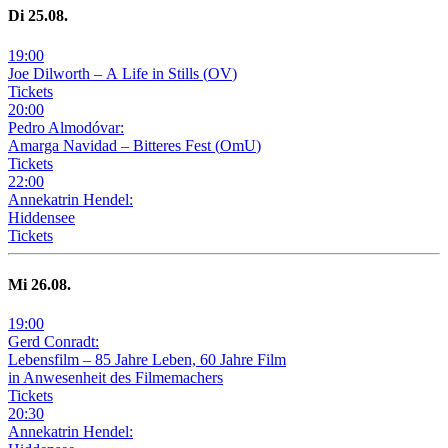
Di
25
.08.
19
:
00
Joe Dilworth – A Life in Stills
(
OV
)
Tickets
20
:
00
Pedro Almodóvar:
Amarga Navidad – Bitteres Fest
(
OmU
)
Tickets
22
:
00
Annekatrin Hendel:
Hiddensee
Tickets
Mi
26
.08.
19
:
00
Gerd Conradt:
Lebensfilm – 85 Jahre Leben, 60 Jahre Film
in Anwesenheit des Filmemachers
Tickets
20
:
30
Annekatrin Hendel: