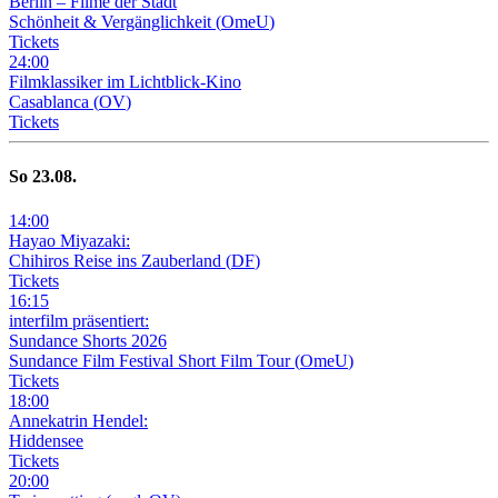
Berlin – Filme der Stadt
Schönheit & Vergänglichkeit
(
OmeU
)
Tickets
24
:
00
Filmklassiker im Lichtblick-Kino
Casablanca
(
OV
)
Tickets
So
23
.08.
14
:
00
Hayao Miyazaki:
Chihiros Reise ins Zauberland
(
DF
)
Tickets
16
:
15
interfilm präsentiert:
Sundance Shorts 2026
Sundance Film Festival Short Film Tour
(
OmeU
)
Tickets
18
:
00
Annekatrin Hendel:
Hiddensee
Tickets
20
:
00