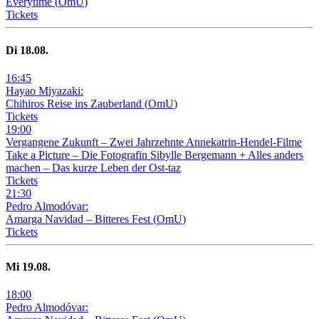
Everytime
(
OmU
)
Tickets
Di
18
.08.
16
:
45
Hayao Miyazaki:
Chihiros Reise ins Zauberland
(
OmU
)
Tickets
19
:
00
Vergangene Zukunft –
Zwei Jahrzehnte Annekatrin-Hendel-Filme
Take a Picture – Die Fotografin Sibylle Bergemann + Alles anders
machen – Das kurze Leben der Ost-taz
Tickets
21
:
30
Pedro Almodóvar:
Amarga Navidad – Bitteres Fest
(
OmU
)
Tickets
Mi
19
.08.
18
:
00
Pedro Almodóvar: