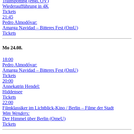
Trainspotting
(
engl. OV
)
Wiederaufführung in 4K
Tickets
21
:
45
Pedro Almodóvar:
Amarga Navidad – Bitteres Fest
(
OmU
)
Tickets
Mo
24
.08.
18
:
00
Pedro Almodóvar:
Amarga Navidad – Bitteres Fest
(
OmU
)
Tickets
20
:
00
Annekatrin Hendel:
Hiddensee
Tickets
22
:
00
Filmklassiker im Lichtblick-Kino /
Berlin – Filme der Stadt
Wim Wenders:
Der Himmel über Berlin
(
OmeU
)
Tickets