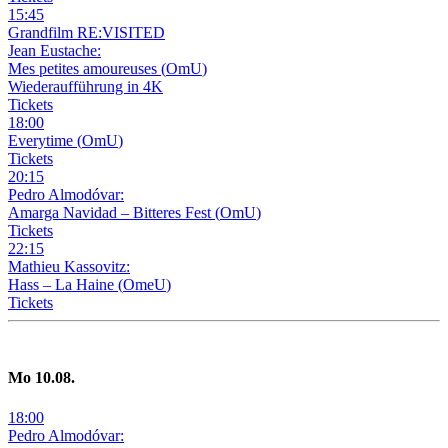
15
:
45
Grandfilm RE:VISITED
Jean Eustache:
Mes petites amoureuses
(
OmU
)
Wiederaufführung in 4K
Tickets
18
:
00
Everytime
(
OmU
)
Tickets
20
:
15
Pedro Almodóvar:
Amarga Navidad – Bitteres Fest
(
OmU
)
Tickets
22
:
15
Mathieu Kassovitz:
Hass – La Haine
(
OmeU
)
Tickets
Mo
10
.08.
18
:
00
Pedro Almodóvar: