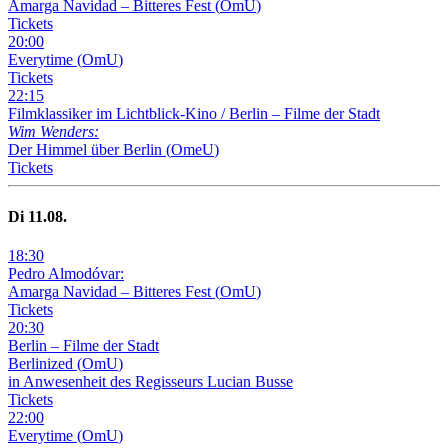
Amarga Navidad – Bitteres Fest
(
OmU
)
Tickets
20
:
00
Everytime
(
OmU
)
Tickets
22
:
15
Filmklassiker im Lichtblick-Kino /
Berlin – Filme der Stadt
Wim Wenders:
Der Himmel über Berlin
(
OmeU
)
Tickets
Di
11
.08.
18
:
30
Pedro Almodóvar:
Amarga Navidad – Bitteres Fest
(
OmU
)
Tickets
20
:
30
Berlin – Filme der Stadt
Berlinized
(
OmU
)
in Anwesenheit des Regisseurs Lucian Busse
Tickets
22
:
00
Everytime
(
OmU
)