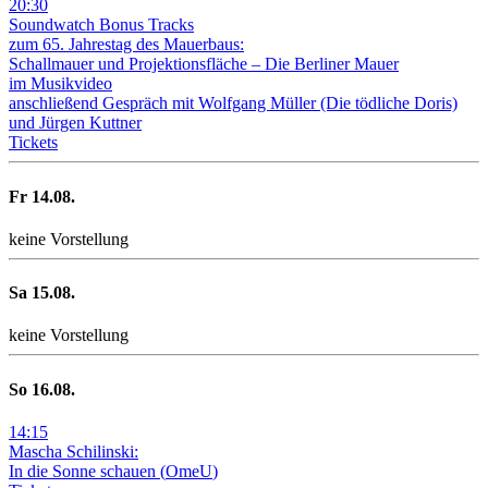
20
:
30
Soundwatch Bonus Tracks
zum 65. Jahrestag des Mauerbaus:
Schallmauer und Projektionsfläche –
Die Berliner Mauer
im Musikvideo
anschließend Gespräch mit Wolfgang Müller (Die tödliche Doris)
und Jürgen Kuttner
Tickets
Fr
14
.08.
keine Vorstellung
Sa
15
.08.
keine Vorstellung
So
16
.08.
14
:
15
Mascha Schilinski:
In die Sonne schauen
(
OmeU
)