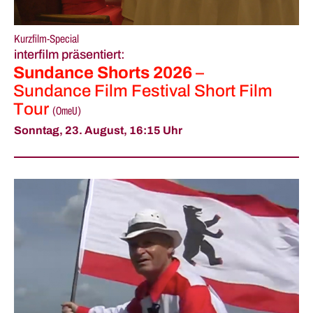
Kurzfilm-Special
interfilm präsentiert:
Sundance Shorts 2026
–
Sundance Film Festival Short Film
Tour
(
OmeU
)
Sonntag, 23. August,
16:15 Uhr