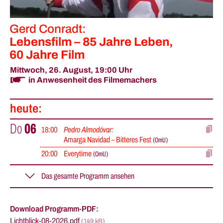
Gerd Conradt:
Lebensfilm – 85 Jahre Leben,
60 Jahre Film
Mittwoch, 26. August,
19:00 Uhr
in Anwesenheit des Filmemachers
heute
:
Do
06
18
:
00
Pedro Almodóvar:
Amarga Navidad – Bitteres Fest
(
OmU
)
20
:
00
Everytime
(
OmU
)
Fr
07
keine Vorstellung
Download Programm-PDF:
Sa
08
15
:
30
Berlin – Filme der Stadt
Lichtblick-08-2026.pdf
(149 kB)