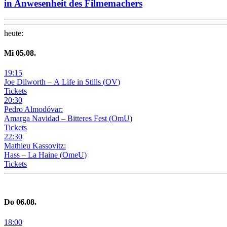
in Anwesenheit des Filmemachers
heute
:
Mi
05
.08.
19
:
15
Joe Dilworth – A Life in Stills
(
OV
)
Tickets
20
:
30
Pedro Almodóvar:
Amarga Navidad – Bitteres Fest
(
OmU
)
Tickets
22
:
30
Mathieu Kassovitz:
Hass – La Haine
(
OmeU
)
Tickets
Do
06
.08.
18
:
00