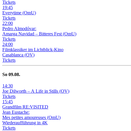
Tickets
19
:
45
Everytime
(
OmU
)
Tickets
22
:
00
Pedro Almodóvar:
Amarga Navidad – Bitteres Fest
(
OmU
)
Tickets
24
:
00
Filmklassiker im Lichtblick-Kino
Casablanca
(
OV
)
Tickets
So
09
.08.
14
:
30
Joe Dilworth – A Life in Stills
(
OV
)
Tickets
15
:
45
Grandfilm RE:VISITED
Jean Eustache:
Mes petites amoureuses
(
OmU
)
Wiederaufführung in 4K
Tickets