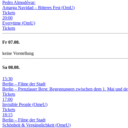
Pedro Almodóvar:
Amarga Navidad – Bitteres Fest
(
OmU
)
Tickets
20
:
00
Everytime
(
OmU
)
Tickets
Fr
07
.08.
keine Vorstellung
Sa
08
.08.
15
:
30
Berlin – Filme der Stadt
Berlin – Prenzlauer Berg: Begegnungen zwischen dem 1. Mai und de
Tickets
17
:
00
Invisible People
(
OmeU
)
Tickets
18
:
15
Berlin – Filme der Stadt
Schönheit & Vergänglichkeit
(
OmeU
)