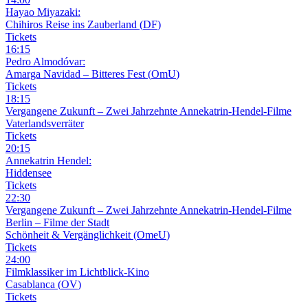
Hayao Miyazaki:
Chihiros Reise ins Zauberland
(
DF
)
Tickets
16
:
15
Pedro Almodóvar:
Amarga Navidad – Bitteres Fest
(
OmU
)
Tickets
18
:
15
Vergangene Zukunft –
Zwei Jahrzehnte Annekatrin-Hendel-Filme
Vaterlandsverräter
Tickets
20
:
15
Annekatrin Hendel:
Hiddensee
Tickets
22
:
30
Vergangene Zukunft –
Zwei Jahrzehnte Annekatrin-Hendel-Filme
Berlin – Filme der Stadt
Schönheit & Vergänglichkeit
(
OmeU
)
Tickets
24
:
00
Filmklassiker im Lichtblick-Kino
Casablanca
(
OV
)
Tickets