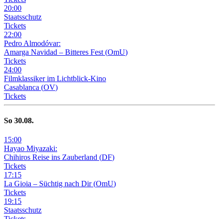
20
:
00
Staatsschutz
Tickets
22
:
00
Pedro Almodóvar:
Amarga Navidad – Bitteres Fest
(
OmU
)
Tickets
24
:
00
Filmklassiker im Lichtblick-Kino
Casablanca
(
OV
)
Tickets
So
30
.08.
15
:
00
Hayao Miyazaki:
Chihiros Reise ins Zauberland
(
DF
)
Tickets
17
:
15
La Gioia –
Süchtig nach Dir
(
OmU
)
Tickets
19
:
15
Staatsschutz
Tickets