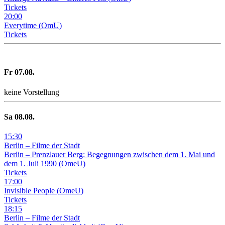
Tickets
20
:
00
Everytime
(
OmU
)
Tickets
Fr
07
.08.
keine Vorstellung
Sa
08
.08.
15
:
30
Berlin – Filme der Stadt
Berlin – Prenzlauer Berg: Begegnungen zwischen dem 1. Mai und
dem 1. Juli 1990
(
OmeU
)
Tickets
17
:
00
Invisible People
(
OmeU
)
Tickets
18
:
15
Berlin – Filme der Stadt