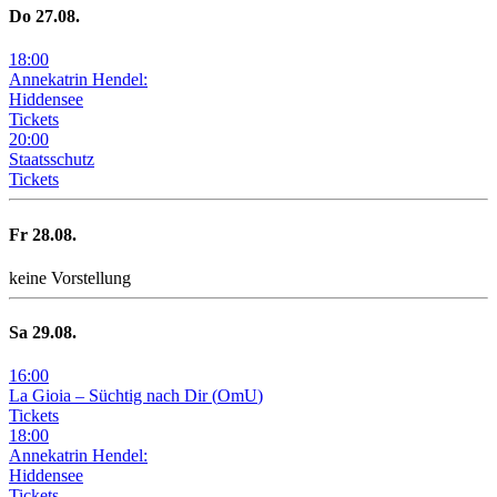
Do
27
.08.
18
:
00
Annekatrin Hendel:
Hiddensee
Tickets
20
:
00
Staatsschutz
Tickets
Fr
28
.08.
keine Vorstellung
Sa
29
.08.
16
:
00
La Gioia –
Süchtig nach Dir
(
OmU
)
Tickets
18
:
00
Annekatrin Hendel:
Hiddensee
Tickets