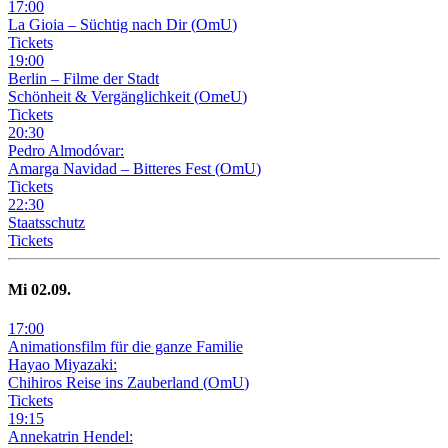
17
:
00
La Gioia –
Süchtig nach Dir
(
OmU
)
Tickets
19
:
00
Berlin – Filme der Stadt
Schönheit & Vergänglichkeit
(
OmeU
)
Tickets
20
:
30
Pedro Almodóvar:
Amarga Navidad – Bitteres Fest
(
OmU
)
Tickets
22
:
30
Staatsschutz
Tickets
Mi
02
.09.
17
:
00
Animationsfilm für die ganze Familie
Hayao Miyazaki:
Chihiros Reise ins Zauberland
(
OmU
)
Tickets
19
:
15
Annekatrin Hendel: