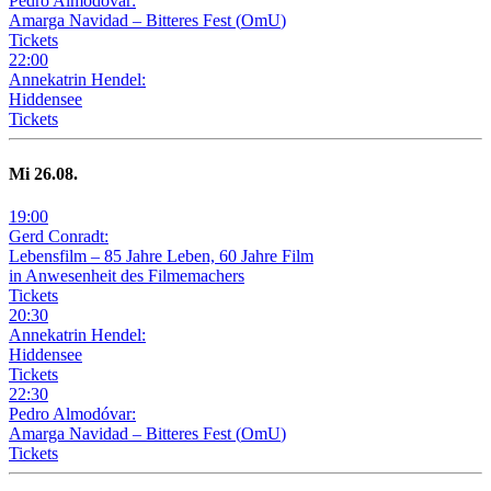
Pedro Almodóvar:
Amarga Navidad – Bitteres Fest
(
OmU
)
Tickets
22
:
00
Annekatrin Hendel:
Hiddensee
Tickets
Mi
26
.08.
19
:
00
Gerd Conradt:
Lebensfilm – 85 Jahre Leben, 60 Jahre Film
in Anwesenheit des Filmemachers
Tickets
20
:
30
Annekatrin Hendel:
Hiddensee
Tickets
22
:
30
Pedro Almodóvar:
Amarga Navidad – Bitteres Fest
(
OmU
)
Tickets