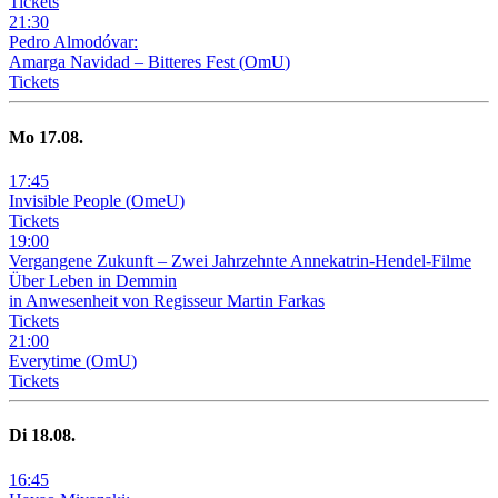
Tickets
21
:
30
Pedro Almodóvar:
Amarga Navidad – Bitteres Fest
(
OmU
)
Tickets
Mo
17
.08.
17
:
45
Invisible People
(
OmeU
)
Tickets
19
:
00
Vergangene Zukunft –
Zwei Jahrzehnte Annekatrin-Hendel-Filme
Über Leben in Demmin
in Anwesenheit von Regisseur Martin Farkas
Tickets
21
:
00
Everytime
(
OmU
)
Tickets
Di
18
.08.
16
:
45