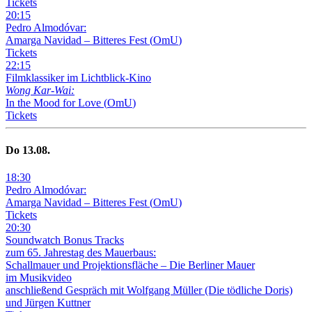
Tickets
20
:
15
Pedro Almodóvar:
Amarga Navidad – Bitteres Fest
(
OmU
)
Tickets
22
:
15
Filmklassiker im Lichtblick-Kino
Wong Kar-Wai:
In the Mood for Love
(
OmU
)
Tickets
Do
13
.08.
18
:
30
Pedro Almodóvar:
Amarga Navidad – Bitteres Fest
(
OmU
)
Tickets
20
:
30
Soundwatch Bonus Tracks
zum 65. Jahrestag des Mauerbaus:
Schallmauer und Projektionsfläche –
Die Berliner Mauer
im Musikvideo
anschließend Gespräch mit Wolfgang Müller (Die tödliche Doris)
und Jürgen Kuttner