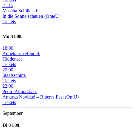
21
:
15
Mascha Schilinski:
In die Sonne schauen
(
OmeU
)
Tickets
Mo
31
.08.
18
:
00
Annekatrin Hendel:
Hiddensee
Tickets
20
:
00
Staatsschutz
Tickets
22
:
00
Pedro Almodóvar:
Amarga Navidad – Bitteres Fest
(
OmU
)
Tickets
September
Di
01
.09.