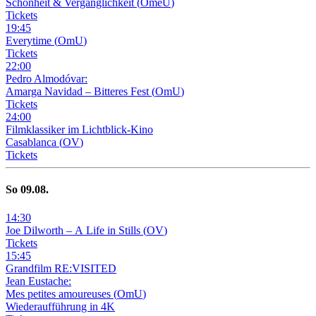
Schönheit & Vergänglichkeit
(
OmeU
)
Tickets
19
:
45
Everytime
(
OmU
)
Tickets
22
:
00
Pedro Almodóvar:
Amarga Navidad – Bitteres Fest
(
OmU
)
Tickets
24
:
00
Filmklassiker im Lichtblick-Kino
Casablanca
(
OV
)
Tickets
So
09
.08.
14
:
30
Joe Dilworth – A Life in Stills
(
OV
)
Tickets
15
:
45
Grandfilm RE:VISITED
Jean Eustache:
Mes petites amoureuses
(
OmU
)
Wiederaufführung in 4K