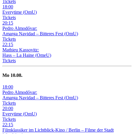
Tickets
18
:
00
Everytime
(
OmU
)
Tickets
20
:
15
Pedro Almodóvar:
Amarga Navidad – Bitteres Fest
(
OmU
)
Tickets
22
:
15
Mathieu Kassovitz:
Hass – La Haine
(
OmeU
)
Tickets
Mo
10
.08.
18
:
00
Pedro Almodóvar:
Amarga Navidad – Bitteres Fest
(
OmU
)
Tickets
20
:
00
Everytime
(
OmU
)
Tickets
22
:
15
Filmklassiker im Lichtblick-Kino /
Berlin – Filme der Stadt