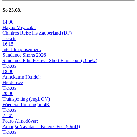
So
23
.08.
14
:
00
Hayao Miyazaki:
Chihiros Reise ins Zauberland
(
DF
)
Tickets
16
:
15
interfilm präsentiert:
Sundance Shorts 2026
Sundance Film Festival Short Film Tour
(
OmeU
)
Tickets
18
:
00
Annekatrin Hendel:
Hiddensee
Tickets
20
:
00
Trainspotting
(
engl. OV
)
Wiederaufführung in 4K
Tickets
21
:
45
Pedro Almodóvar:
Amarga Navidad – Bitteres Fest
(
OmU
)
Tickets