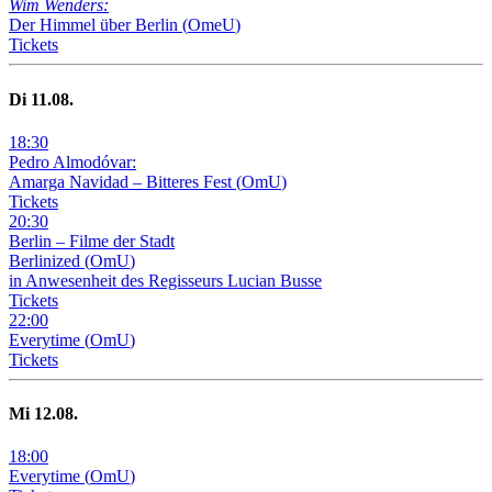
Wim Wenders:
Der Himmel über Berlin
(
OmeU
)
Tickets
Di
11
.08.
18
:
30
Pedro Almodóvar:
Amarga Navidad – Bitteres Fest
(
OmU
)
Tickets
20
:
30
Berlin – Filme der Stadt
Berlinized
(
OmU
)
in Anwesenheit des Regisseurs Lucian Busse
Tickets
22
:
00
Everytime
(
OmU
)
Tickets
Mi
12
.08.
18
:
00
Everytime
(
OmU
)