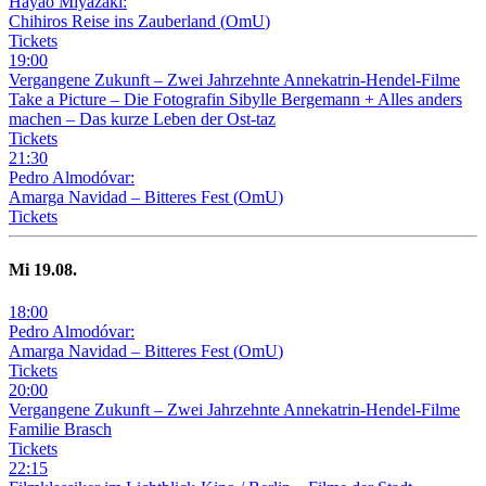
Hayao Miyazaki:
Chihiros Reise ins Zauberland
(
OmU
)
Tickets
19
:
00
Vergangene Zukunft –
Zwei Jahrzehnte Annekatrin-Hendel-Filme
Take a Picture – Die Fotografin Sibylle Bergemann + Alles anders
machen – Das kurze Leben der Ost-taz
Tickets
21
:
30
Pedro Almodóvar:
Amarga Navidad – Bitteres Fest
(
OmU
)
Tickets
Mi
19
.08.
18
:
00
Pedro Almodóvar:
Amarga Navidad – Bitteres Fest
(
OmU
)
Tickets
20
:
00
Vergangene Zukunft –
Zwei Jahrzehnte Annekatrin-Hendel-Filme
Familie Brasch
Tickets
22
:
15