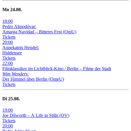
Mo
24
.08.
18
:
00
Pedro Almodóvar:
Amarga Navidad – Bitteres Fest
(
OmU
)
Tickets
20
:
00
Annekatrin Hendel:
Hiddensee
Tickets
22
:
00
Filmklassiker im Lichtblick-Kino /
Berlin – Filme der Stadt
Wim Wenders:
Der Himmel über Berlin
(
OmeU
)
Tickets
Di
25
.08.
19
:
00
Joe Dilworth – A Life in Stills
(
OV
)
Tickets
20
:
00