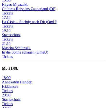
15
:
00
Hayao Miyazaki:
Chihiros Reise ins Zauberland
(
DF
)
Tickets
17
:
15
La Gioia –
Süchtig nach Dir
(
OmU
)
Tickets
19
:
15
Staatsschutz
Tickets
21
:
15
Mascha Schilinski:
In die Sonne schauen
(
OmeU
)
Tickets
Mo
31
.08.
18
:
00
Annekatrin Hendel:
Hiddensee
Tickets
20
:
00
Staatsschutz
Tickets