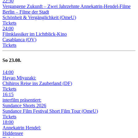
22
:
30
Vergangene Zukunft –
Zwei Jahrzehnte Annekatrin-Hendel-Filme
Berlin – Filme der Stadt
Schönheit & Vergänglichkeit
(
OmeU
)
Tickets
24
:
00
Filmklassiker im Lichtblick-Kino
Casablanca
(
OV
)
Tickets
So
23
.08.
14
:
00
Hayao Miyazaki:
Chihiros Reise ins Zauberland
(
DF
)
Tickets
16
:
15
interfilm präsentiert:
Sundance Shorts 2026
Sundance Film Festival Short Film Tour
(
OmeU
)
Tickets
18
:
00
Annekatrin Hendel:
Hiddensee