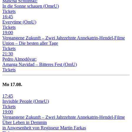
Mascha Schilinski:
In die Sonne schauen
(
OmeU
)
Tickets
16
:
45
Everytime
(
OmU
)
Tickets
19
:
00
Vergangene Zukunft –
Zwei Jahrzehnte Annekatrin-Hendel-Filme
Union – Die besten aller Tage
Tickets
21
:
30
Pedro Almodóvar:
Amarga Navidad – Bitteres Fest
(
OmU
)
Tickets
Mo
17
.08.
17
:
45
Invisible People
(
OmeU
)
Tickets
19
:
00
Vergangene Zukunft –
Zwei Jahrzehnte Annekatrin-Hendel-Filme
Über Leben in Demmin
in Anwesenheit von Regisseur Martin Farkas