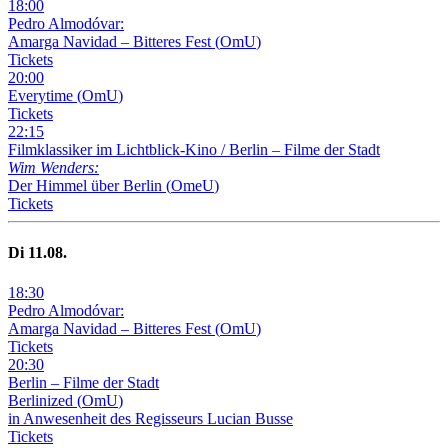
18
:
00
Pedro Almodóvar:
Amarga Navidad – Bitteres Fest
(
OmU
)
Tickets
20
:
00
Everytime
(
OmU
)
Tickets
22
:
15
Filmklassiker im Lichtblick-Kino /
Berlin – Filme der Stadt
Wim Wenders:
Der Himmel über Berlin
(
OmeU
)
Tickets
Di
11
.08.
18
:
30
Pedro Almodóvar:
Amarga Navidad – Bitteres Fest
(
OmU
)
Tickets
20
:
30
Berlin – Filme der Stadt
Berlinized
(
OmU
)
in Anwesenheit des Regisseurs Lucian Busse
Tickets