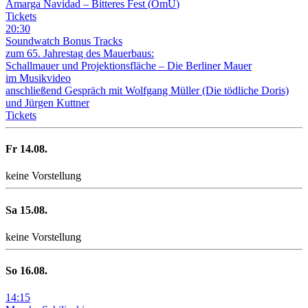
Amarga Navidad – Bitteres Fest
(
OmU
)
Tickets
20
:
30
Soundwatch Bonus Tracks
zum 65. Jahrestag des Mauerbaus:
Schallmauer und Projektionsfläche –
Die Berliner Mauer
im Musikvideo
anschließend Gespräch mit Wolfgang Müller (Die tödliche Doris)
und Jürgen Kuttner
Tickets
Fr
14
.08.
keine Vorstellung
Sa
15
.08.
keine Vorstellung
So
16
.08.
14
:
15