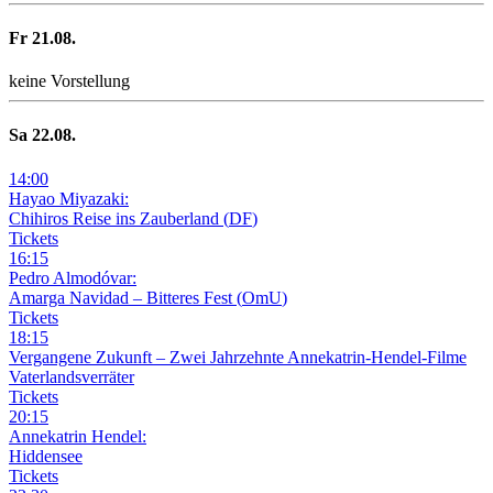
Fr
21
.08.
keine Vorstellung
Sa
22
.08.
14
:
00
Hayao Miyazaki:
Chihiros Reise ins Zauberland
(
DF
)
Tickets
16
:
15
Pedro Almodóvar:
Amarga Navidad – Bitteres Fest
(
OmU
)
Tickets
18
:
15
Vergangene Zukunft –
Zwei Jahrzehnte Annekatrin-Hendel-Filme
Vaterlandsverräter
Tickets
20
:
15
Annekatrin Hendel:
Hiddensee
Tickets