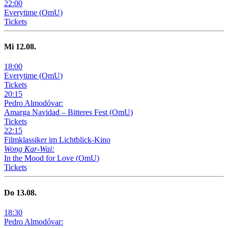
22
:
00
Everytime
(
OmU
)
Tickets
Mi
12
.08.
18
:
00
Everytime
(
OmU
)
Tickets
20
:
15
Pedro Almodóvar:
Amarga Navidad – Bitteres Fest
(
OmU
)
Tickets
22
:
15
Filmklassiker im Lichtblick-Kino
Wong Kar-Wai:
In the Mood for Love
(
OmU
)
Tickets
Do
13
.08.
18
:
30
Pedro Almodóvar: