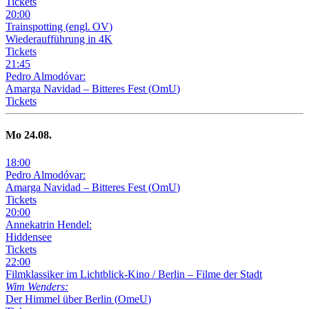
Tickets
20
:
00
Trainspotting
(
engl. OV
)
Wiederaufführung in 4K
Tickets
21
:
45
Pedro Almodóvar:
Amarga Navidad – Bitteres Fest
(
OmU
)
Tickets
Mo
24
.08.
18
:
00
Pedro Almodóvar:
Amarga Navidad – Bitteres Fest
(
OmU
)
Tickets
20
:
00
Annekatrin Hendel:
Hiddensee
Tickets
22
:
00
Filmklassiker im Lichtblick-Kino /
Berlin – Filme der Stadt
Wim Wenders:
Der Himmel über Berlin
(
OmeU
)