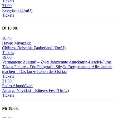
Tickets
21
:
00
Everytime
(
OmU
)
Tickets
Di
18
.08.
16
:
45
Hayao Miyazaki:
Chihiros Reise ins Zauberland
(
OmU
)
Tickets
19
:
00
Vergangene Zukunft –
Zwei Jahrzehnte Annekatrin-Hendel-Filme
Take a Picture – Die Fotografin Sibylle Bergemann + Alles anders
machen – Das kurze Leben der Ost-taz
Tickets
21
:
30
Pedro Almodóvar:
Amarga Navidad – Bitteres Fest
(
OmU
)
Tickets
Mi
19
.08.