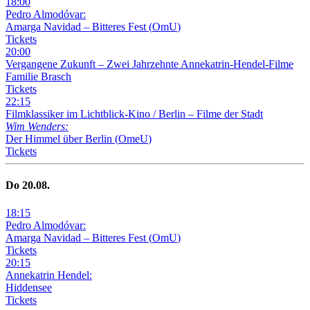
18
:
00
Pedro Almodóvar:
Amarga Navidad – Bitteres Fest
(
OmU
)
Tickets
20
:
00
Vergangene Zukunft –
Zwei Jahrzehnte Annekatrin-Hendel-Filme
Familie Brasch
Tickets
22
:
15
Filmklassiker im Lichtblick-Kino /
Berlin – Filme der Stadt
Wim Wenders:
Der Himmel über Berlin
(
OmeU
)
Tickets
Do
20
.08.
18
:
15
Pedro Almodóvar:
Amarga Navidad – Bitteres Fest
(
OmU
)
Tickets
20
:
15
Annekatrin Hendel:
Hiddensee
Tickets