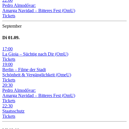
22
:
00
Pedro Almodóvar:
Amarga Navidad – Bitteres Fest
(
OmU
)
Tickets
September
Di
01
.09.
17
:
00
La Gioia –
Süchtig nach Dir
(
OmU
)
Tickets
19
:
00
Berlin – Filme der Stadt
Schönheit & Vergänglichkeit
(
OmeU
)
Tickets
20
:
30
Pedro Almodóvar:
Amarga Navidad – Bitteres Fest
(
OmU
)
Tickets
22
:
30
Staatsschutz
Tickets