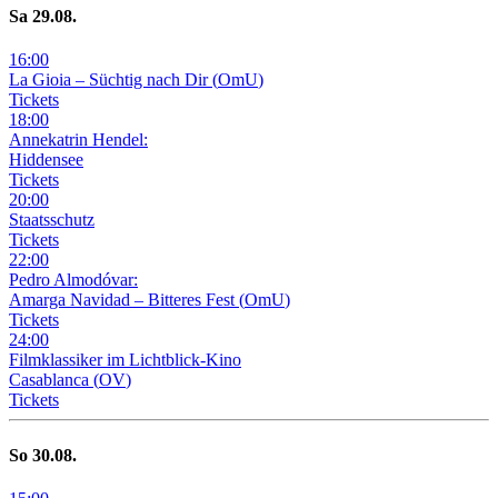
Sa
29
.08.
16
:
00
La Gioia –
Süchtig nach Dir
(
OmU
)
Tickets
18
:
00
Annekatrin Hendel:
Hiddensee
Tickets
20
:
00
Staatsschutz
Tickets
22
:
00
Pedro Almodóvar:
Amarga Navidad – Bitteres Fest
(
OmU
)
Tickets
24
:
00
Filmklassiker im Lichtblick-Kino
Casablanca
(
OV
)
Tickets
So
30
.08.