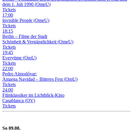
dem 1. Juli 1990
(
OmeU
)
Tickets
17
:
00
Invisible People
(
OmeU
)
Tickets
18
:
15
Berlin – Filme der Stadt
Schönheit & Vergänglichkeit
(
OmeU
)
Tickets
19
:
45
Everytime
(
OmU
)
Tickets
22
:
00
Pedro Almodóvar:
Amarga Navidad – Bitteres Fest
(
OmU
)
Tickets
24
:
00
Filmklassiker im Lichtblick-Kino
Casablanca
(
OV
)
Tickets
So
09
.08.