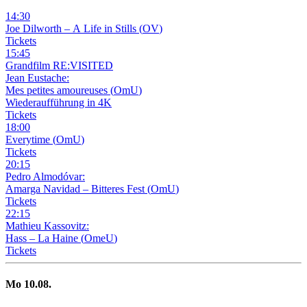
14
:
30
Joe Dilworth – A Life in Stills
(
OV
)
Tickets
15
:
45
Grandfilm RE:VISITED
Jean Eustache:
Mes petites amoureuses
(
OmU
)
Wiederaufführung in 4K
Tickets
18
:
00
Everytime
(
OmU
)
Tickets
20
:
15
Pedro Almodóvar:
Amarga Navidad – Bitteres Fest
(
OmU
)
Tickets
22
:
15
Mathieu Kassovitz:
Hass – La Haine
(
OmeU
)
Tickets
Mo
10
.08.