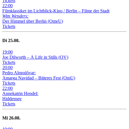
Tickets
22
:
00
Filmklassiker im Lichtblick-Kino /
Berlin – Filme der Stadt
Wim Wenders:
Der Himmel über Berlin
(
OmeU
)
Tickets
Di
25
.08.
19
:
00
Joe Dilworth – A Life in Stills
(
OV
)
Tickets
20
:
00
Pedro Almodóvar:
Amarga Navidad – Bitteres Fest
(
OmU
)
Tickets
22
:
00
Annekatrin Hendel:
Hiddensee
Tickets
Mi
26
.08.