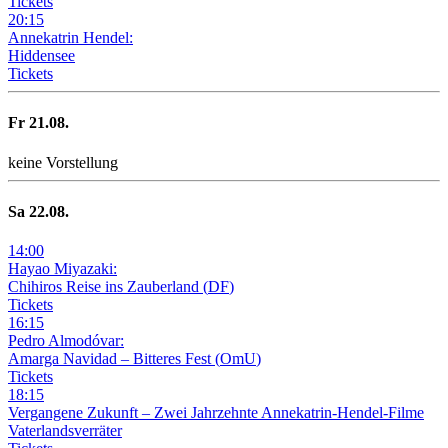
Tickets
20
:
15
Annekatrin Hendel:
Hiddensee
Tickets
Fr
21
.08.
keine Vorstellung
Sa
22
.08.
14
:
00
Hayao Miyazaki:
Chihiros Reise ins Zauberland
(
DF
)
Tickets
16
:
15
Pedro Almodóvar:
Amarga Navidad – Bitteres Fest
(
OmU
)
Tickets
18
:
15
Vergangene Zukunft –
Zwei Jahrzehnte Annekatrin-Hendel-Filme
Vaterlandsverräter