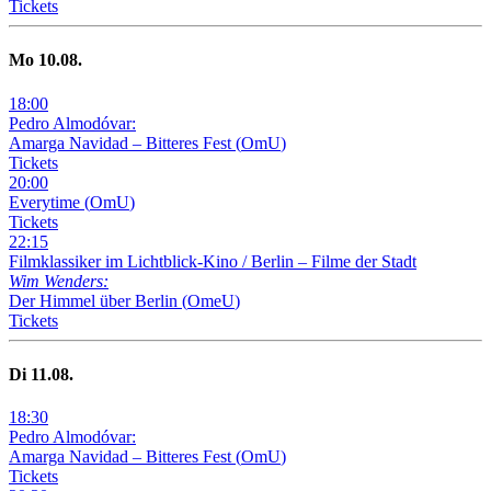
Tickets
Mo
10
.08.
18
:
00
Pedro Almodóvar:
Amarga Navidad – Bitteres Fest
(
OmU
)
Tickets
20
:
00
Everytime
(
OmU
)
Tickets
22
:
15
Filmklassiker im Lichtblick-Kino /
Berlin – Filme der Stadt
Wim Wenders:
Der Himmel über Berlin
(
OmeU
)
Tickets
Di
11
.08.
18
:
30
Pedro Almodóvar:
Amarga Navidad – Bitteres Fest
(
OmU
)
Tickets