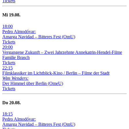
Tickets
Mi
19
.08.
18
:
00
Pedro Almodóvar:
Amarga Navidad – Bitteres Fest
(
OmU
)
Tickets
20
:
00
Vergangene Zukunft –
Zwei Jahrzehnte Annekatrin-Hendel-Filme
Familie Brasch
Tickets
22
:
15
Filmklassiker im Lichtblick-Kino /
Berlin – Filme der Stadt
Wim Wenders:
Der Himmel über Berlin
(
OmeU
)
Tickets
Do
20
.08.
18
:
15
Pedro Almodóvar:
Amarga Navidad – Bitteres Fest
(
OmU
)