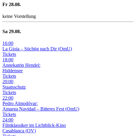
Fr
28
.08.
keine Vorstellung
Sa
29
.08.
16
:
00
La Gioia –
Süchtig nach Dir
(
OmU
)
Tickets
18
:
00
Annekatrin Hendel:
Hiddensee
Tickets
20
:
00
Staatsschutz
Tickets
22
:
00
Pedro Almodóvar:
Amarga Navidad – Bitteres Fest
(
OmU
)
Tickets
24
:
00
Filmklassiker im Lichtblick-Kino
Casablanca
(
OV
)