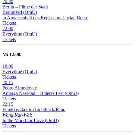
20
:
30
Berlin – Filme der Stadt
Berlinized
(
OmU
)
in Anwesenheit des Regisseurs Lucian Busse
Tickets
22
:
00
Everytime
(
OmU
)
Tickets
Mi
12
.08.
18
:
00
Everytime
(
OmU
)
Tickets
20
:
15
Pedro Almodóvar:
Amarga Navidad – Bitteres Fest
(
OmU
)
Tickets
22
:
15
Filmklassiker im Lichtblick-Kino
Wong Kar-Wai:
In the Mood for Love
(
OmU
)
Tickets