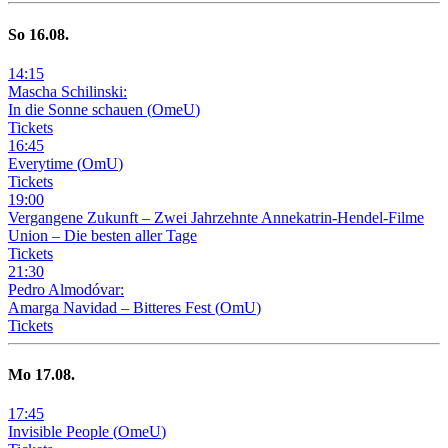
So
16
.08.
14
:
15
Mascha Schilinski:
In die Sonne schauen
(
OmeU
)
Tickets
16
:
45
Everytime
(
OmU
)
Tickets
19
:
00
Vergangene Zukunft –
Zwei Jahrzehnte Annekatrin-Hendel-Filme
Union – Die besten aller Tage
Tickets
21
:
30
Pedro Almodóvar:
Amarga Navidad – Bitteres Fest
(
OmU
)
Tickets
Mo
17
.08.
17
:
45
Invisible People
(
OmeU
)