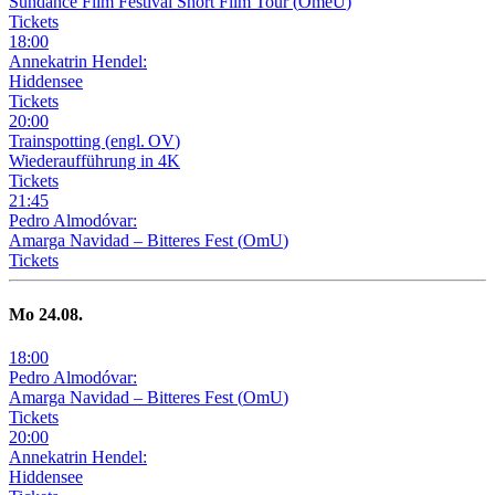
Sundance Film Festival Short Film Tour
(
OmeU
)
Tickets
18
:
00
Annekatrin Hendel:
Hiddensee
Tickets
20
:
00
Trainspotting
(
engl. OV
)
Wiederaufführung in 4K
Tickets
21
:
45
Pedro Almodóvar:
Amarga Navidad – Bitteres Fest
(
OmU
)
Tickets
Mo
24
.08.
18
:
00
Pedro Almodóvar:
Amarga Navidad – Bitteres Fest
(
OmU
)
Tickets
20
:
00
Annekatrin Hendel:
Hiddensee