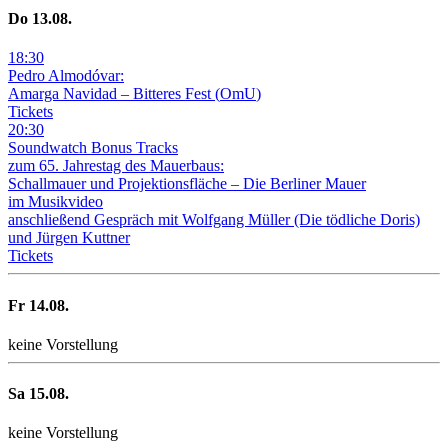
Do
13
.08.
18
:
30
Pedro Almodóvar:
Amarga Navidad – Bitteres Fest
(
OmU
)
Tickets
20
:
30
Soundwatch Bonus Tracks
zum 65. Jahrestag des Mauerbaus:
Schallmauer und Projektionsfläche –
Die Berliner Mauer
im Musikvideo
anschließend Gespräch mit Wolfgang Müller (Die tödliche Doris)
und Jürgen Kuttner
Tickets
Fr
14
.08.
keine Vorstellung
Sa
15
.08.
keine Vorstellung