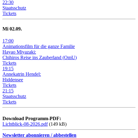
22
:
30
Staatsschutz
Tickets
Mi
02
.09.
17
:
00
Animationsfilm für die ganze Familie
Hayao Miyazaki:
Chihiros Reise ins Zauberland
(
OmU
)
Tickets
19
:
15
Annekatrin Hendel:
Hiddensee
Tickets
21
:
15
Staatsschutz
Tickets
Download Programm-PDF:
Lichtblick-08-2026.pdf
(149 kB)
Newsletter abonnieren / abbestellen