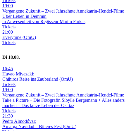
Tickets
19
:
00
Vergangene Zukunft –
Zwei Jahrzehnte Annekatrin-Hendel-Filme
Über Leben in Demmin
in Anwesenheit von Regisseur Martin Farkas
Tickets
21
:
00
Everytime
(
OmU
)
Tickets
Di
18
.08.
16
:
45
Hayao Miyazaki:
Chihiros Reise ins Zauberland
(
OmU
)
Tickets
19
:
00
Vergangene Zukunft –
Zwei Jahrzehnte Annekatrin-Hendel-Filme
Take a Picture – Die Fotografin Sibylle Bergemann + Alles anders
machen – Das kurze Leben der Ost-taz
Tickets
21
:
30
Pedro Almodóvar:
Amarga Navidad – Bitteres Fest
(
OmU
)