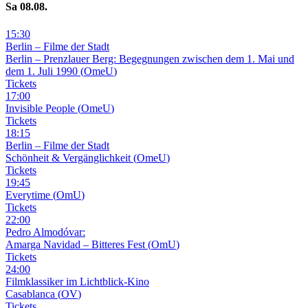
Sa
08
.08.
15
:
30
Berlin – Filme der Stadt
Berlin – Prenzlauer Berg: Begegnungen zwischen dem 1. Mai und
dem 1. Juli 1990
(
OmeU
)
Tickets
17
:
00
Invisible People
(
OmeU
)
Tickets
18
:
15
Berlin – Filme der Stadt
Schönheit & Vergänglichkeit
(
OmeU
)
Tickets
19
:
45
Everytime
(
OmU
)
Tickets
22
:
00
Pedro Almodóvar:
Amarga Navidad – Bitteres Fest
(
OmU
)
Tickets
24
:
00
Filmklassiker im Lichtblick-Kino
Casablanca
(
OV
)
Tickets