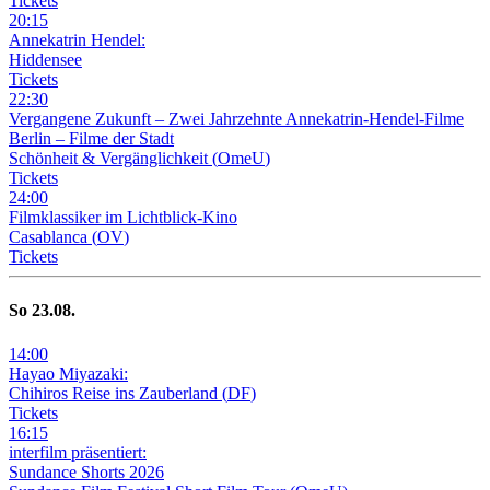
Tickets
20
:
15
Annekatrin Hendel:
Hiddensee
Tickets
22
:
30
Vergangene Zukunft –
Zwei Jahrzehnte Annekatrin-Hendel-Filme
Berlin – Filme der Stadt
Schönheit & Vergänglichkeit
(
OmeU
)
Tickets
24
:
00
Filmklassiker im Lichtblick-Kino
Casablanca
(
OV
)
Tickets
So
23
.08.
14
:
00
Hayao Miyazaki:
Chihiros Reise ins Zauberland
(
DF
)
Tickets
16
:
15
interfilm präsentiert:
Sundance Shorts 2026