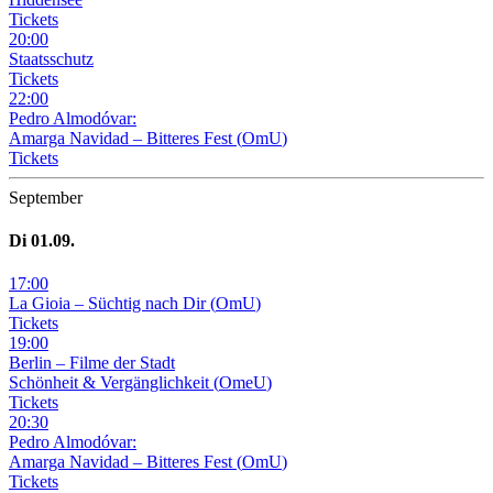
Tickets
20
:
00
Staatsschutz
Tickets
22
:
00
Pedro Almodóvar:
Amarga Navidad – Bitteres Fest
(
OmU
)
Tickets
September
Di
01
.09.
17
:
00
La Gioia –
Süchtig nach Dir
(
OmU
)
Tickets
19
:
00
Berlin – Filme der Stadt
Schönheit & Vergänglichkeit
(
OmeU
)
Tickets
20
:
30
Pedro Almodóvar:
Amarga Navidad – Bitteres Fest
(
OmU
)
Tickets