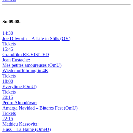
So
09
.08.
14
:
30
Joe Dilworth – A Life in Stills
(
OV
)
Tickets
15
:
45
Grandfilm RE:VISITED
Jean Eustache:
Mes petites amoureuses
(
OmU
)
Wiederaufführung in 4K
Tickets
18
:
00
Everytime
(
OmU
)
Tickets
20
:
15
Pedro Almodóvar:
Amarga Navidad – Bitteres Fest
(
OmU
)
Tickets
22
:
15
Mathieu Kassovitz:
Hass – La Haine
(
OmeU
)