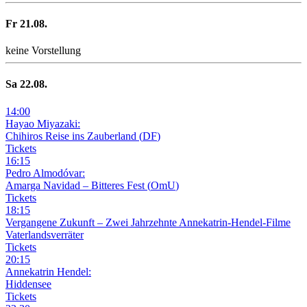
Fr
21
.08.
keine Vorstellung
Sa
22
.08.
14
:
00
Hayao Miyazaki:
Chihiros Reise ins Zauberland
(
DF
)
Tickets
16
:
15
Pedro Almodóvar:
Amarga Navidad – Bitteres Fest
(
OmU
)
Tickets
18
:
15
Vergangene Zukunft –
Zwei Jahrzehnte Annekatrin-Hendel-Filme
Vaterlandsverräter
Tickets
20
:
15
Annekatrin Hendel:
Hiddensee
Tickets