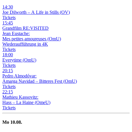
14
:
30
Joe Dilworth – A Life in Stills
(
OV
)
Tickets
15
:
45
Grandfilm RE:VISITED
Jean Eustache:
Mes petites amoureuses
(
OmU
)
Wiederaufführung in 4K
Tickets
18
:
00
Everytime
(
OmU
)
Tickets
20
:
15
Pedro Almodóvar:
Amarga Navidad – Bitteres Fest
(
OmU
)
Tickets
22
:
15
Mathieu Kassovitz:
Hass – La Haine
(
OmeU
)
Tickets
Mo
10
.08.