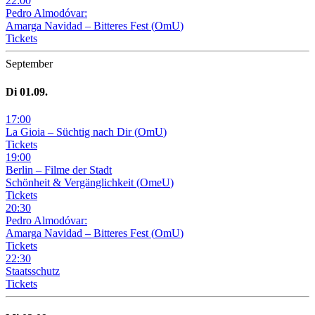
22
:
00
Pedro Almodóvar:
Amarga Navidad – Bitteres Fest
(
OmU
)
Tickets
September
Di
01
.09.
17
:
00
La Gioia –
Süchtig nach Dir
(
OmU
)
Tickets
19
:
00
Berlin – Filme der Stadt
Schönheit & Vergänglichkeit
(
OmeU
)
Tickets
20
:
30
Pedro Almodóvar:
Amarga Navidad – Bitteres Fest
(
OmU
)
Tickets
22
:
30
Staatsschutz
Tickets