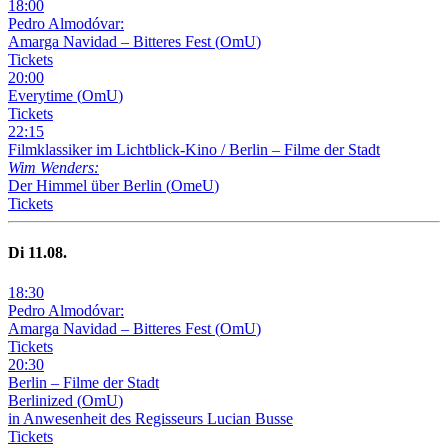
18
:
00
Pedro Almodóvar:
Amarga Navidad – Bitteres Fest
(
OmU
)
Tickets
20
:
00
Everytime
(
OmU
)
Tickets
22
:
15
Filmklassiker im Lichtblick-Kino /
Berlin – Filme der Stadt
Wim Wenders:
Der Himmel über Berlin
(
OmeU
)
Tickets
Di
11
.08.
18
:
30
Pedro Almodóvar:
Amarga Navidad – Bitteres Fest
(
OmU
)
Tickets
20
:
30
Berlin – Filme der Stadt
Berlinized
(
OmU
)
in Anwesenheit des Regisseurs Lucian Busse
Tickets