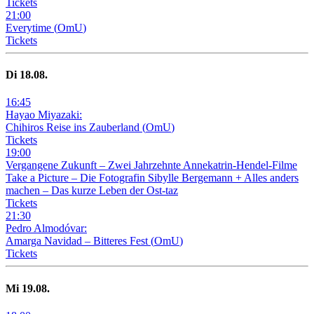
Tickets
21
:
00
Everytime
(
OmU
)
Tickets
Di
18
.08.
16
:
45
Hayao Miyazaki:
Chihiros Reise ins Zauberland
(
OmU
)
Tickets
19
:
00
Vergangene Zukunft –
Zwei Jahrzehnte Annekatrin-Hendel-Filme
Take a Picture – Die Fotografin Sibylle Bergemann + Alles anders
machen – Das kurze Leben der Ost-taz
Tickets
21
:
30
Pedro Almodóvar:
Amarga Navidad – Bitteres Fest
(
OmU
)
Tickets
Mi
19
.08.