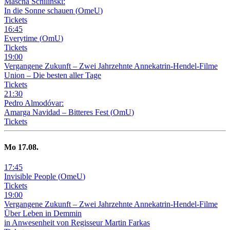
Mascha Schilinski:
In die Sonne schauen
(
OmeU
)
Tickets
16
:
45
Everytime
(
OmU
)
Tickets
19
:
00
Vergangene Zukunft –
Zwei Jahrzehnte Annekatrin-Hendel-Filme
Union – Die besten aller Tage
Tickets
21
:
30
Pedro Almodóvar:
Amarga Navidad – Bitteres Fest
(
OmU
)
Tickets
Mo
17
.08.
17
:
45
Invisible People
(
OmeU
)
Tickets
19
:
00
Vergangene Zukunft –
Zwei Jahrzehnte Annekatrin-Hendel-Filme
Über Leben in Demmin
in Anwesenheit von Regisseur Martin Farkas