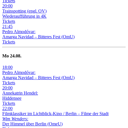
Tickets
20
:
00
Trainspotting
(
engl. OV
)
Wiederaufführung in 4K
Tickets
21
:
45
Pedro Almodóvar:
Amarga Navidad – Bitteres Fest
(
OmU
)
Tickets
Mo
24
.08.
18
:
00
Pedro Almodóvar:
Amarga Navidad – Bitteres Fest
(
OmU
)
Tickets
20
:
00
Annekatrin Hendel:
Hiddensee
Tickets
22
:
00
Filmklassiker im Lichtblick-Kino /
Berlin – Filme der Stadt
Wim Wenders:
Der Himmel über Berlin
(
OmeU
)