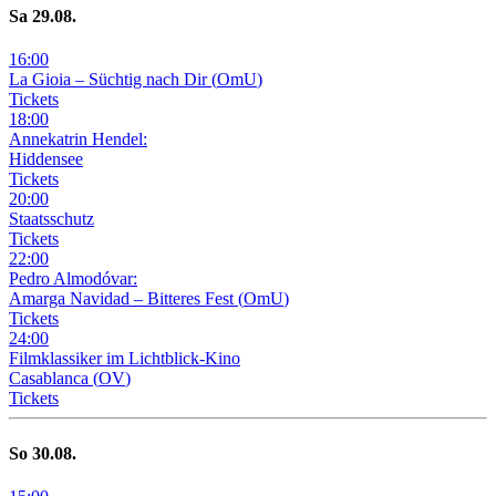
Sa
29
.08.
16
:
00
La Gioia –
Süchtig nach Dir
(
OmU
)
Tickets
18
:
00
Annekatrin Hendel:
Hiddensee
Tickets
20
:
00
Staatsschutz
Tickets
22
:
00
Pedro Almodóvar:
Amarga Navidad – Bitteres Fest
(
OmU
)
Tickets
24
:
00
Filmklassiker im Lichtblick-Kino
Casablanca
(
OV
)
Tickets
So
30
.08.