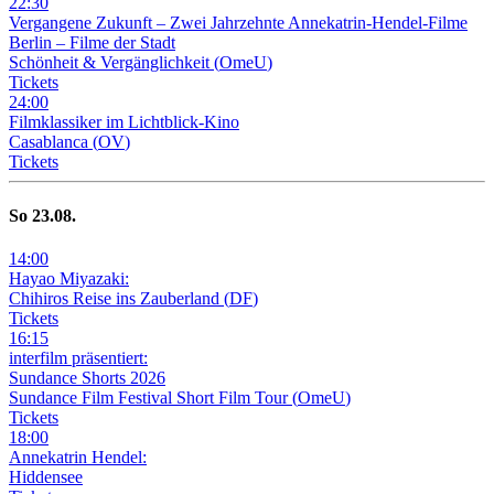
22
:
30
Vergangene Zukunft –
Zwei Jahrzehnte Annekatrin-Hendel-Filme
Berlin – Filme der Stadt
Schönheit & Vergänglichkeit
(
OmeU
)
Tickets
24
:
00
Filmklassiker im Lichtblick-Kino
Casablanca
(
OV
)
Tickets
So
23
.08.
14
:
00
Hayao Miyazaki:
Chihiros Reise ins Zauberland
(
DF
)
Tickets
16
:
15
interfilm präsentiert:
Sundance Shorts 2026
Sundance Film Festival Short Film Tour
(
OmeU
)
Tickets
18
:
00
Annekatrin Hendel:
Hiddensee