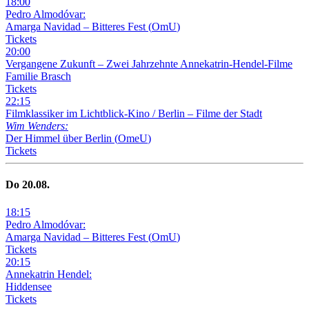
18
:
00
Pedro Almodóvar:
Amarga Navidad – Bitteres Fest
(
OmU
)
Tickets
20
:
00
Vergangene Zukunft –
Zwei Jahrzehnte Annekatrin-Hendel-Filme
Familie Brasch
Tickets
22
:
15
Filmklassiker im Lichtblick-Kino /
Berlin – Filme der Stadt
Wim Wenders:
Der Himmel über Berlin
(
OmeU
)
Tickets
Do
20
.08.
18
:
15
Pedro Almodóvar:
Amarga Navidad – Bitteres Fest
(
OmU
)
Tickets
20
:
15
Annekatrin Hendel:
Hiddensee
Tickets