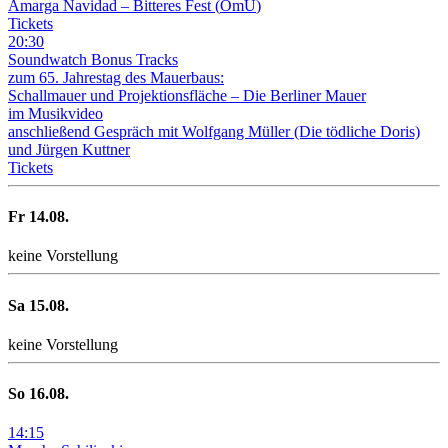
Amarga Navidad – Bitteres Fest
(
OmU
)
Tickets
20
:
30
Soundwatch Bonus Tracks
zum 65. Jahrestag des Mauerbaus:
Schallmauer und Projektionsfläche –
Die Berliner Mauer
im Musikvideo
anschließend Gespräch mit Wolfgang Müller (Die tödliche Doris)
und Jürgen Kuttner
Tickets
Fr
14
.08.
keine Vorstellung
Sa
15
.08.
keine Vorstellung
So
16
.08.
14
:
15