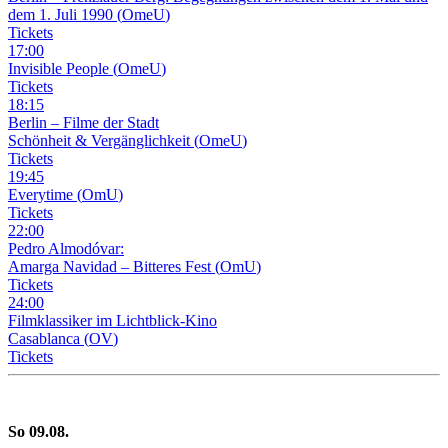
dem 1. Juli 1990
(
OmeU
)
Tickets
17
:
00
Invisible People
(
OmeU
)
Tickets
18
:
15
Berlin – Filme der Stadt
Schönheit & Vergänglichkeit
(
OmeU
)
Tickets
19
:
45
Everytime
(
OmU
)
Tickets
22
:
00
Pedro Almodóvar:
Amarga Navidad – Bitteres Fest
(
OmU
)
Tickets
24
:
00
Filmklassiker im Lichtblick-Kino
Casablanca
(
OV
)
Tickets
So
09
.08.