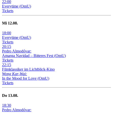
22
:
00
Everytime
(
OmU
)
Tickets
Mi
12
.08.
18
:
00
Everytime
(
OmU
)
Tickets
20
:
15
Pedro Almodóvar:
Amarga Navidad – Bitteres Fest
(
OmU
)
Tickets
22
:
15
Filmklassiker im Lichtblick-Kino
Wong Kar-Wai:
In the Mood for Love
(
OmU
)
Tickets
Do
13
.08.
18
:
30
Pedro Almodóvar: