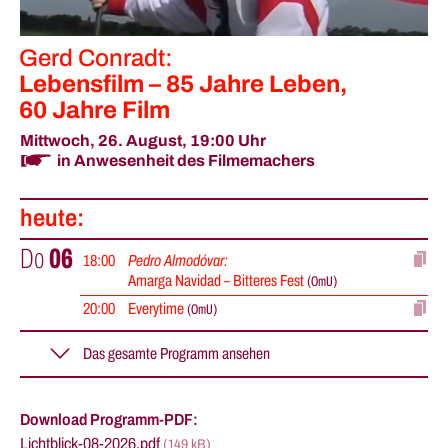
Gerd Conradt:
Lebensfilm – 85 Jahre Leben,
60 Jahre Film
Mittwoch, 26. August,
19:00 Uhr
in Anwesenheit des Filmemachers
heute
:
Do
06
18
:
00
Pedro Almodóvar:
Amarga Navidad – Bitteres Fest
(
OmU
)
20
:
00
Everytime
(
OmU
)
Fr
07
keine Vorstellung
Download Programm-PDF:
Sa
08
15
:
30
Berlin – Filme der Stadt
Lichtblick-08-2026.pdf
(149 kB)