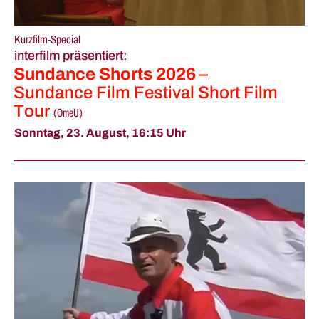
Kurzfilm-Special
interfilm präsentiert:
Sundance Shorts 2026
–
Sundance Film Festival Short Film
Tour
(
OmeU
)
Sonntag, 23. August,
16:15 Uhr