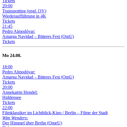
Tickets
20
:
00
Trainspotting
(
engl. OV
)
Wiederaufführung in 4K
Tickets
21
:
45
Pedro Almodóvar:
Amarga Navidad – Bitteres Fest
(
OmU
)
Tickets
Mo
24
.08.
18
:
00
Pedro Almodóvar:
Amarga Navidad – Bitteres Fest
(
OmU
)
Tickets
20
:
00
Annekatrin Hendel:
Hiddensee
Tickets
22
:
00
Filmklassiker im Lichtblick-Kino /
Berlin – Filme der Stadt
Wim Wenders:
Der Himmel über Berlin
(
OmeU
)