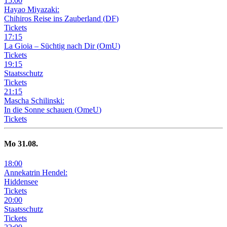
15
:
00
Hayao Miyazaki:
Chihiros Reise ins Zauberland
(
DF
)
Tickets
17
:
15
La Gioia –
Süchtig nach Dir
(
OmU
)
Tickets
19
:
15
Staatsschutz
Tickets
21
:
15
Mascha Schilinski:
In die Sonne schauen
(
OmeU
)
Tickets
Mo
31
.08.
18
:
00
Annekatrin Hendel:
Hiddensee
Tickets
20
:
00
Staatsschutz
Tickets