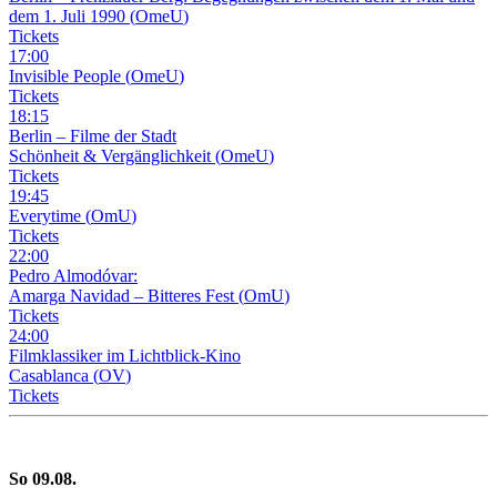
dem 1. Juli 1990
(
OmeU
)
Tickets
17
:
00
Invisible People
(
OmeU
)
Tickets
18
:
15
Berlin – Filme der Stadt
Schönheit & Vergänglichkeit
(
OmeU
)
Tickets
19
:
45
Everytime
(
OmU
)
Tickets
22
:
00
Pedro Almodóvar:
Amarga Navidad – Bitteres Fest
(
OmU
)
Tickets
24
:
00
Filmklassiker im Lichtblick-Kino
Casablanca
(
OV
)
Tickets
So
09
.08.