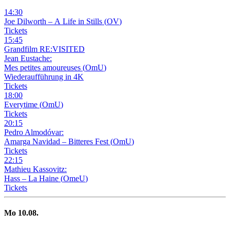
14
:
30
Joe Dilworth – A Life in Stills
(
OV
)
Tickets
15
:
45
Grandfilm RE:VISITED
Jean Eustache:
Mes petites amoureuses
(
OmU
)
Wiederaufführung in 4K
Tickets
18
:
00
Everytime
(
OmU
)
Tickets
20
:
15
Pedro Almodóvar:
Amarga Navidad – Bitteres Fest
(
OmU
)
Tickets
22
:
15
Mathieu Kassovitz:
Hass – La Haine
(
OmeU
)
Tickets
Mo
10
.08.