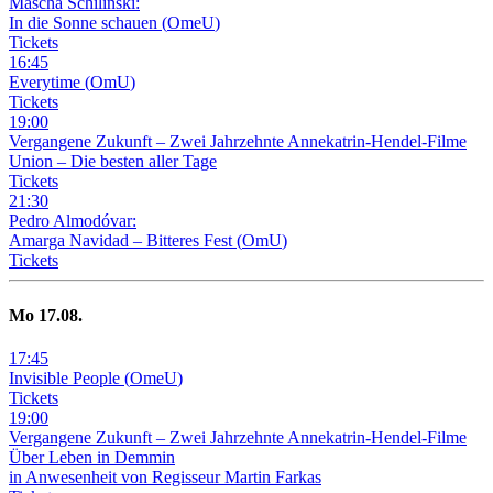
Mascha Schilinski:
In die Sonne schauen
(
OmeU
)
Tickets
16
:
45
Everytime
(
OmU
)
Tickets
19
:
00
Vergangene Zukunft –
Zwei Jahrzehnte Annekatrin-Hendel-Filme
Union – Die besten aller Tage
Tickets
21
:
30
Pedro Almodóvar:
Amarga Navidad – Bitteres Fest
(
OmU
)
Tickets
Mo
17
.08.
17
:
45
Invisible People
(
OmeU
)
Tickets
19
:
00
Vergangene Zukunft –
Zwei Jahrzehnte Annekatrin-Hendel-Filme
Über Leben in Demmin
in Anwesenheit von Regisseur Martin Farkas