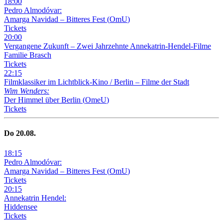
18
:
00
Pedro Almodóvar:
Amarga Navidad – Bitteres Fest
(
OmU
)
Tickets
20
:
00
Vergangene Zukunft –
Zwei Jahrzehnte Annekatrin-Hendel-Filme
Familie Brasch
Tickets
22
:
15
Filmklassiker im Lichtblick-Kino /
Berlin – Filme der Stadt
Wim Wenders:
Der Himmel über Berlin
(
OmeU
)
Tickets
Do
20
.08.
18
:
15
Pedro Almodóvar:
Amarga Navidad – Bitteres Fest
(
OmU
)
Tickets
20
:
15
Annekatrin Hendel:
Hiddensee
Tickets