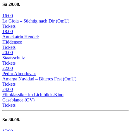
Sa
29
.08.
16
:
00
La Gioia –
Süchtig nach Dir
(
OmU
)
Tickets
18
:
00
Annekatrin Hendel:
Hiddensee
Tickets
20
:
00
Staatsschutz
Tickets
22
:
00
Pedro Almodóvar:
Amarga Navidad – Bitteres Fest
(
OmU
)
Tickets
24
:
00
Filmklassiker im Lichtblick-Kino
Casablanca
(
OV
)
Tickets
So
30
.08.