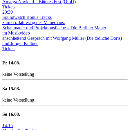
Amarga Navidad – Bitteres Fest
(
OmU
)
Tickets
20
:
30
Soundwatch Bonus Tracks
zum 65. Jahrestag des Mauerbaus:
Schallmauer und Projektionsfläche –
Die Berliner Mauer
im Musikvideo
anschließend Gespräch mit Wolfgang Müller (Die tödliche Doris)
und Jürgen Kuttner
Tickets
Fr
14
.08.
keine Vorstellung
Sa
15
.08.
keine Vorstellung
So
16
.08.
14
:
15