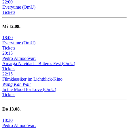
22
:
00
Everytime
(
OmU
)
Tickets
Mi
12
.08.
18
:
00
Everytime
(
OmU
)
Tickets
20
:
15
Pedro Almodóvar:
Amarga Navidad – Bitteres Fest
(
OmU
)
Tickets
22
:
15
Filmklassiker im Lichtblick-Kino
Wong Kar-Wai:
In the Mood for Love
(
OmU
)
Tickets
Do
13
.08.
18
:
30
Pedro Almodóvar: