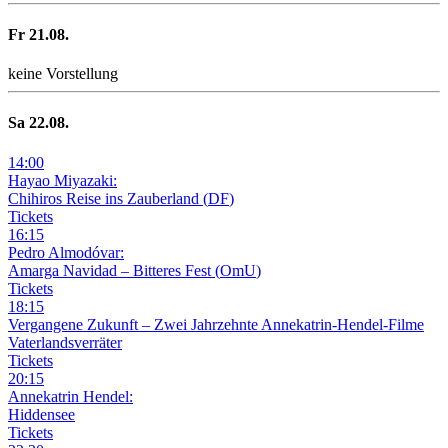
Fr
21
.08.
keine Vorstellung
Sa
22
.08.
14
:
00
Hayao Miyazaki:
Chihiros Reise ins Zauberland
(
DF
)
Tickets
16
:
15
Pedro Almodóvar:
Amarga Navidad – Bitteres Fest
(
OmU
)
Tickets
18
:
15
Vergangene Zukunft –
Zwei Jahrzehnte Annekatrin-Hendel-Filme
Vaterlandsverräter
Tickets
20
:
15
Annekatrin Hendel:
Hiddensee
Tickets