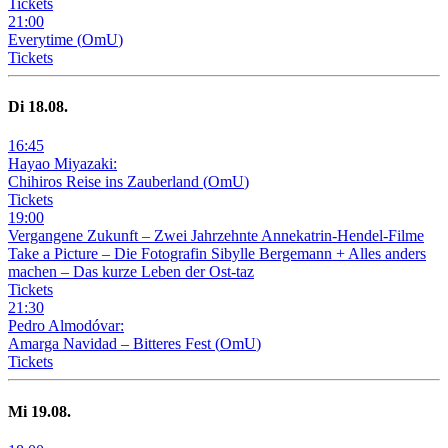
Tickets
21
:
00
Everytime
(
OmU
)
Tickets
Di
18
.08.
16
:
45
Hayao Miyazaki:
Chihiros Reise ins Zauberland
(
OmU
)
Tickets
19
:
00
Vergangene Zukunft –
Zwei Jahrzehnte Annekatrin-Hendel-Filme
Take a Picture – Die Fotografin Sibylle Bergemann + Alles anders
machen – Das kurze Leben der Ost-taz
Tickets
21
:
30
Pedro Almodóvar:
Amarga Navidad – Bitteres Fest
(
OmU
)
Tickets
Mi
19
.08.