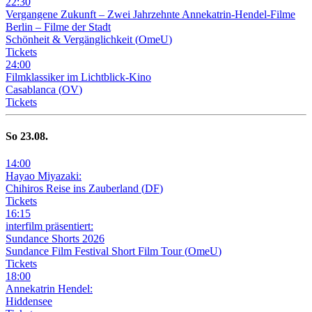
22
:
30
Vergangene Zukunft –
Zwei Jahrzehnte Annekatrin-Hendel-Filme
Berlin – Filme der Stadt
Schönheit & Vergänglichkeit
(
OmeU
)
Tickets
24
:
00
Filmklassiker im Lichtblick-Kino
Casablanca
(
OV
)
Tickets
So
23
.08.
14
:
00
Hayao Miyazaki:
Chihiros Reise ins Zauberland
(
DF
)
Tickets
16
:
15
interfilm präsentiert:
Sundance Shorts 2026
Sundance Film Festival Short Film Tour
(
OmeU
)
Tickets
18
:
00
Annekatrin Hendel:
Hiddensee