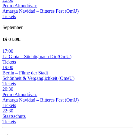
22
:
00
Pedro Almodóvar:
Amarga Navidad – Bitteres Fest
(
OmU
)
Tickets
September
Di
01
.09.
17
:
00
La Gioia –
Süchtig nach Dir
(
OmU
)
Tickets
19
:
00
Berlin – Filme der Stadt
Schönheit & Vergänglichkeit
(
OmeU
)
Tickets
20
:
30
Pedro Almodóvar:
Amarga Navidad – Bitteres Fest
(
OmU
)
Tickets
22
:
30
Staatsschutz
Tickets