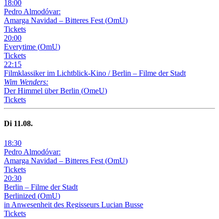
18
:
00
Pedro Almodóvar:
Amarga Navidad – Bitteres Fest
(
OmU
)
Tickets
20
:
00
Everytime
(
OmU
)
Tickets
22
:
15
Filmklassiker im Lichtblick-Kino /
Berlin – Filme der Stadt
Wim Wenders:
Der Himmel über Berlin
(
OmeU
)
Tickets
Di
11
.08.
18
:
30
Pedro Almodóvar:
Amarga Navidad – Bitteres Fest
(
OmU
)
Tickets
20
:
30
Berlin – Filme der Stadt
Berlinized
(
OmU
)
in Anwesenheit des Regisseurs Lucian Busse
Tickets