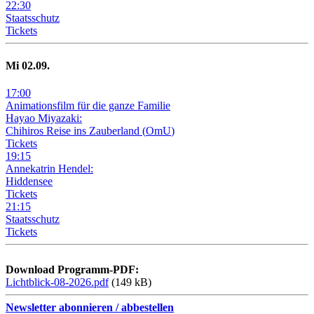
22
:
30
Staatsschutz
Tickets
Mi
02
.09.
17
:
00
Animationsfilm für die ganze Familie
Hayao Miyazaki:
Chihiros Reise ins Zauberland
(
OmU
)
Tickets
19
:
15
Annekatrin Hendel:
Hiddensee
Tickets
21
:
15
Staatsschutz
Tickets
Download Programm-PDF:
Lichtblick-08-2026.pdf
(149 kB)
Newsletter abonnieren / abbestellen