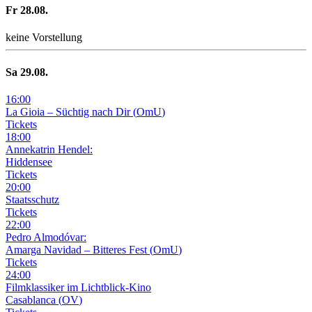
Fr
28
.08.
keine Vorstellung
Sa
29
.08.
16
:
00
La Gioia –
Süchtig nach Dir
(
OmU
)
Tickets
18
:
00
Annekatrin Hendel:
Hiddensee
Tickets
20
:
00
Staatsschutz
Tickets
22
:
00
Pedro Almodóvar:
Amarga Navidad – Bitteres Fest
(
OmU
)
Tickets
24
:
00
Filmklassiker im Lichtblick-Kino
Casablanca
(
OV
)