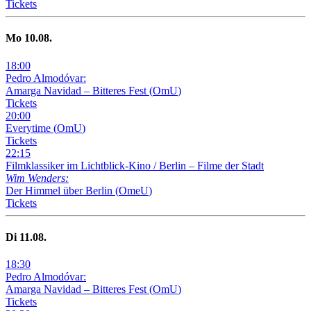
Tickets
Mo
10
.08.
18
:
00
Pedro Almodóvar:
Amarga Navidad – Bitteres Fest
(
OmU
)
Tickets
20
:
00
Everytime
(
OmU
)
Tickets
22
:
15
Filmklassiker im Lichtblick-Kino /
Berlin – Filme der Stadt
Wim Wenders:
Der Himmel über Berlin
(
OmeU
)
Tickets
Di
11
.08.
18
:
30
Pedro Almodóvar:
Amarga Navidad – Bitteres Fest
(
OmU
)
Tickets