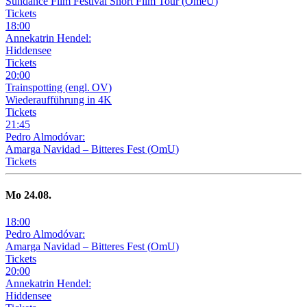
Sundance Film Festival Short Film Tour
(
OmeU
)
Tickets
18
:
00
Annekatrin Hendel:
Hiddensee
Tickets
20
:
00
Trainspotting
(
engl. OV
)
Wiederaufführung in 4K
Tickets
21
:
45
Pedro Almodóvar:
Amarga Navidad – Bitteres Fest
(
OmU
)
Tickets
Mo
24
.08.
18
:
00
Pedro Almodóvar:
Amarga Navidad – Bitteres Fest
(
OmU
)
Tickets
20
:
00
Annekatrin Hendel:
Hiddensee