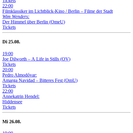
Tickets
22
:
00
Filmklassiker im Lichtblick-Kino /
Berlin – Filme der Stadt
Wim Wenders:
Der Himmel über Berlin
(
OmeU
)
Tickets
Di
25
.08.
19
:
00
Joe Dilworth – A Life in Stills
(
OV
)
Tickets
20
:
00
Pedro Almodóvar:
Amarga Navidad – Bitteres Fest
(
OmU
)
Tickets
22
:
00
Annekatrin Hendel:
Hiddensee
Tickets
Mi
26
.08.