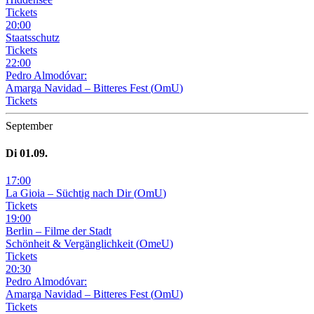
Tickets
20
:
00
Staatsschutz
Tickets
22
:
00
Pedro Almodóvar:
Amarga Navidad – Bitteres Fest
(
OmU
)
Tickets
September
Di
01
.09.
17
:
00
La Gioia –
Süchtig nach Dir
(
OmU
)
Tickets
19
:
00
Berlin – Filme der Stadt
Schönheit & Vergänglichkeit
(
OmeU
)
Tickets
20
:
30
Pedro Almodóvar:
Amarga Navidad – Bitteres Fest
(
OmU
)
Tickets