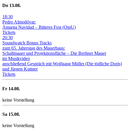
Do
13
.08.
18
:
30
Pedro Almodóvar:
Amarga Navidad – Bitteres Fest
(
OmU
)
Tickets
20
:
30
Soundwatch Bonus Tracks
zum 65. Jahrestag des Mauerbaus:
Schallmauer und Projektionsfläche –
Die Berliner Mauer
im Musikvideo
anschließend Gespräch mit Wolfgang Müller (Die tödliche Doris)
und Jürgen Kuttner
Tickets
Fr
14
.08.
keine Vorstellung
Sa
15
.08.
keine Vorstellung