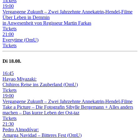
Tickets
19
:
00
Vergangene Zukunft –
Zwei Jahrzehnte Annekatrin-Hendel-Filme
Über Leben in Demmin
in Anwesenheit von Regisseur Martin Farkas
Tickets
21
:
00
Everytime
(
OmU
)
Tickets
Di
18
.08.
16
:
45
Hayao Miyazaki:
Chihiros Reise ins Zauberland
(
OmU
)
Tickets
19
:
00
Vergangene Zukunft –
Zwei Jahrzehnte Annekatrin-Hendel-Filme
Take a Picture – Die Fotografin Sibylle Bergemann + Alles anders
machen – Das kurze Leben der Ost-taz
Tickets
21
:
30
Pedro Almodóvar:
Amarga Navidad – Bitteres Fest
(
OmU
)