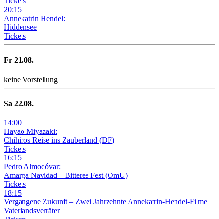
Tickets
20
:
15
Annekatrin Hendel:
Hiddensee
Tickets
Fr
21
.08.
keine Vorstellung
Sa
22
.08.
14
:
00
Hayao Miyazaki:
Chihiros Reise ins Zauberland
(
DF
)
Tickets
16
:
15
Pedro Almodóvar:
Amarga Navidad – Bitteres Fest
(
OmU
)
Tickets
18
:
15
Vergangene Zukunft –
Zwei Jahrzehnte Annekatrin-Hendel-Filme
Vaterlandsverräter