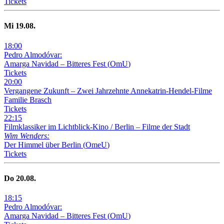
Tickets
Mi
19
.08.
18
:
00
Pedro Almodóvar:
Amarga Navidad – Bitteres Fest
(
OmU
)
Tickets
20
:
00
Vergangene Zukunft –
Zwei Jahrzehnte Annekatrin-Hendel-Filme
Familie Brasch
Tickets
22
:
15
Filmklassiker im Lichtblick-Kino /
Berlin – Filme der Stadt
Wim Wenders:
Der Himmel über Berlin
(
OmeU
)
Tickets
Do
20
.08.
18
:
15
Pedro Almodóvar:
Amarga Navidad – Bitteres Fest
(
OmU
)