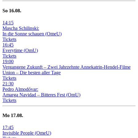
So
16
.08.
14
:
15
Mascha Schilinski:
In die Sonne schauen
(
OmeU
)
Tickets
16
:
45
Everytime
(
OmU
)
Tickets
19
:
00
Vergangene Zukunft –
Zwei Jahrzehnte Annekatrin-Hendel-Filme
Union – Die besten aller Tage
Tickets
21
:
30
Pedro Almodóvar:
Amarga Navidad – Bitteres Fest
(
OmU
)
Tickets
Mo
17
.08.
17
:
45
Invisible People
(
OmeU
)