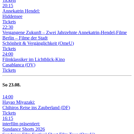
Tickets
20
:
15
Annekatrin Hendel:
Hiddensee
Tickets
22
:
30
Vergangene Zukunft –
Zwei Jahrzehnte Annekatrin-Hendel-Filme
Berlin – Filme der Stadt
Schönheit & Vergänglichkeit
(
OmeU
)
Tickets
24
:
00
Filmklassiker im Lichtblick-Kino
Casablanca
(
OV
)
Tickets
So
23
.08.
14
:
00
Hayao Miyazaki:
Chihiros Reise ins Zauberland
(
DF
)
Tickets
16
:
15
interfilm präsentiert:
Sundance Shorts 2026