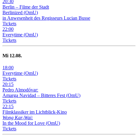
20
:
30
Berlin – Filme der Stadt
Berlinized
(
OmU
)
in Anwesenheit des Regisseurs Lucian Busse
Tickets
22
:
00
Everytime
(
OmU
)
Tickets
Mi
12
.08.
18
:
00
Everytime
(
OmU
)
Tickets
20
:
15
Pedro Almodóvar:
Amarga Navidad – Bitteres Fest
(
OmU
)
Tickets
22
:
15
Filmklassiker im Lichtblick-Kino
Wong Kar-Wai:
In the Mood for Love
(
OmU
)
Tickets