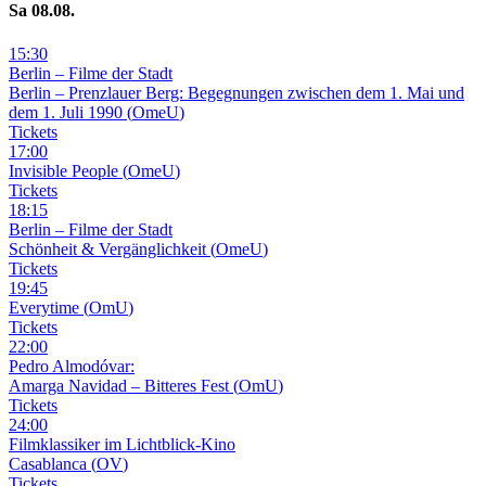
Sa
08
.08.
15
:
30
Berlin – Filme der Stadt
Berlin – Prenzlauer Berg: Begegnungen zwischen dem 1. Mai und
dem 1. Juli 1990
(
OmeU
)
Tickets
17
:
00
Invisible People
(
OmeU
)
Tickets
18
:
15
Berlin – Filme der Stadt
Schönheit & Vergänglichkeit
(
OmeU
)
Tickets
19
:
45
Everytime
(
OmU
)
Tickets
22
:
00
Pedro Almodóvar:
Amarga Navidad – Bitteres Fest
(
OmU
)
Tickets
24
:
00
Filmklassiker im Lichtblick-Kino
Casablanca
(
OV
)
Tickets