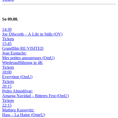
So
09
.08.
14
:
30
Joe Dilworth – A Life in Stills
(
OV
)
Tickets
15
:
45
Grandfilm RE:VISITED
Jean Eustache:
Mes petites amoureuses
(
OmU
)
Wiederaufführung in 4K
Tickets
18
:
00
Everytime
(
OmU
)
Tickets
20
:
15
Pedro Almodóvar:
Amarga Navidad – Bitteres Fest
(
OmU
)
Tickets
22
:
15
Mathieu Kassovitz:
Hass – La Haine
(
OmeU
)