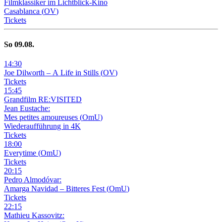
Filmklassiker im Lichtblick-Kino
Casablanca
(
OV
)
Tickets
So
09
.08.
14
:
30
Joe Dilworth – A Life in Stills
(
OV
)
Tickets
15
:
45
Grandfilm RE:VISITED
Jean Eustache:
Mes petites amoureuses
(
OmU
)
Wiederaufführung in 4K
Tickets
18
:
00
Everytime
(
OmU
)
Tickets
20
:
15
Pedro Almodóvar:
Amarga Navidad – Bitteres Fest
(
OmU
)
Tickets
22
:
15
Mathieu Kassovitz: