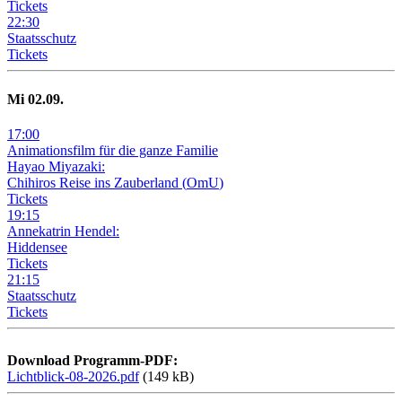
Tickets
22
:
30
Staatsschutz
Tickets
Mi
02
.09.
17
:
00
Animationsfilm für die ganze Familie
Hayao Miyazaki:
Chihiros Reise ins Zauberland
(
OmU
)
Tickets
19
:
15
Annekatrin Hendel:
Hiddensee
Tickets
21
:
15
Staatsschutz
Tickets
Download Programm-PDF:
Lichtblick-08-2026.pdf
(149 kB)