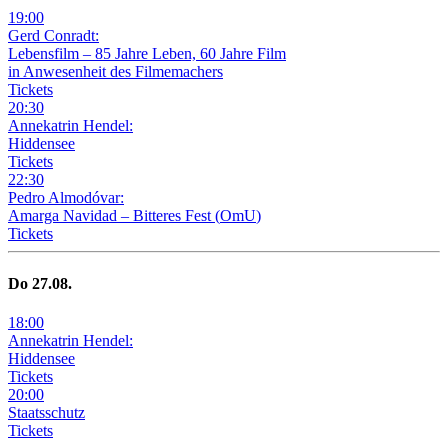
19
:
00
Gerd Conradt:
Lebensfilm – 85 Jahre Leben, 60 Jahre Film
in Anwesenheit des Filmemachers
Tickets
20
:
30
Annekatrin Hendel:
Hiddensee
Tickets
22
:
30
Pedro Almodóvar:
Amarga Navidad – Bitteres Fest
(
OmU
)
Tickets
Do
27
.08.
18
:
00
Annekatrin Hendel:
Hiddensee
Tickets
20
:
00
Staatsschutz
Tickets