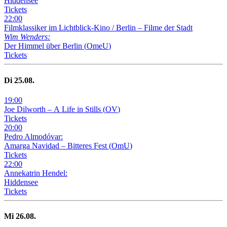
Hiddensee
Tickets
22
:
00
Filmklassiker im Lichtblick-Kino /
Berlin – Filme der Stadt
Wim Wenders:
Der Himmel über Berlin
(
OmeU
)
Tickets
Di
25
.08.
19
:
00
Joe Dilworth – A Life in Stills
(
OV
)
Tickets
20
:
00
Pedro Almodóvar:
Amarga Navidad – Bitteres Fest
(
OmU
)
Tickets
22
:
00
Annekatrin Hendel:
Hiddensee
Tickets
Mi
26
.08.