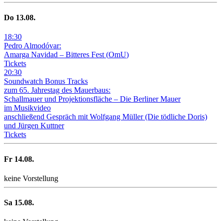
Do
13
.08.
18
:
30
Pedro Almodóvar:
Amarga Navidad – Bitteres Fest
(
OmU
)
Tickets
20
:
30
Soundwatch Bonus Tracks
zum 65. Jahrestag des Mauerbaus:
Schallmauer und Projektionsfläche –
Die Berliner Mauer
im Musikvideo
anschließend Gespräch mit Wolfgang Müller (Die tödliche Doris)
und Jürgen Kuttner
Tickets
Fr
14
.08.
keine Vorstellung
Sa
15
.08.