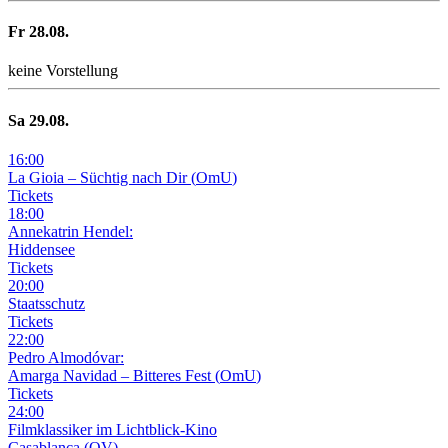
Fr
28
.08.
keine Vorstellung
Sa
29
.08.
16
:
00
La Gioia –
Süchtig nach Dir
(
OmU
)
Tickets
18
:
00
Annekatrin Hendel:
Hiddensee
Tickets
20
:
00
Staatsschutz
Tickets
22
:
00
Pedro Almodóvar:
Amarga Navidad – Bitteres Fest
(
OmU
)
Tickets
24
:
00
Filmklassiker im Lichtblick-Kino
Casablanca
(
OV
)