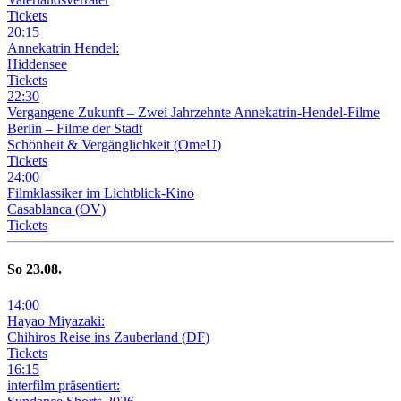
Tickets
20
:
15
Annekatrin Hendel:
Hiddensee
Tickets
22
:
30
Vergangene Zukunft –
Zwei Jahrzehnte Annekatrin-Hendel-Filme
Berlin – Filme der Stadt
Schönheit & Vergänglichkeit
(
OmeU
)
Tickets
24
:
00
Filmklassiker im Lichtblick-Kino
Casablanca
(
OV
)
Tickets
So
23
.08.
14
:
00
Hayao Miyazaki:
Chihiros Reise ins Zauberland
(
DF
)
Tickets
16
:
15
interfilm präsentiert: