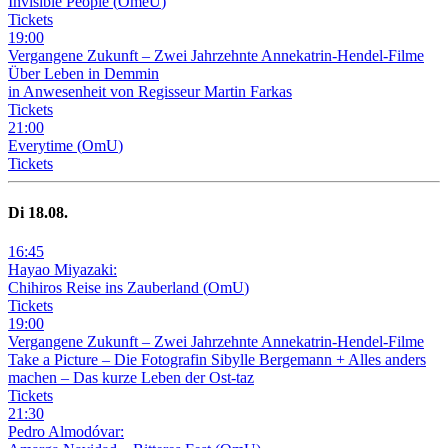
Invisible People
(
OmeU
)
Tickets
19
:
00
Vergangene Zukunft –
Zwei Jahrzehnte Annekatrin-Hendel-Filme
Über Leben in Demmin
in Anwesenheit von Regisseur Martin Farkas
Tickets
21
:
00
Everytime
(
OmU
)
Tickets
Di
18
.08.
16
:
45
Hayao Miyazaki:
Chihiros Reise ins Zauberland
(
OmU
)
Tickets
19
:
00
Vergangene Zukunft –
Zwei Jahrzehnte Annekatrin-Hendel-Filme
Take a Picture – Die Fotografin Sibylle Bergemann + Alles anders
machen – Das kurze Leben der Ost-taz
Tickets
21
:
30
Pedro Almodóvar: