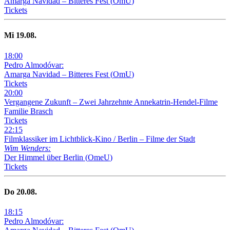
Amarga Navidad – Bitteres Fest
(
OmU
)
Tickets
Mi
19
.08.
18
:
00
Pedro Almodóvar:
Amarga Navidad – Bitteres Fest
(
OmU
)
Tickets
20
:
00
Vergangene Zukunft –
Zwei Jahrzehnte Annekatrin-Hendel-Filme
Familie Brasch
Tickets
22
:
15
Filmklassiker im Lichtblick-Kino /
Berlin – Filme der Stadt
Wim Wenders:
Der Himmel über Berlin
(
OmeU
)
Tickets
Do
20
.08.
18
:
15
Pedro Almodóvar: