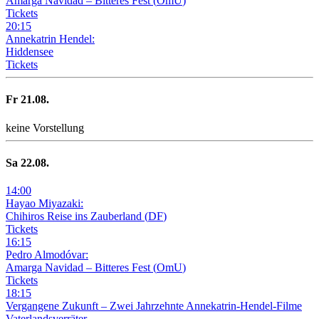
Amarga Navidad – Bitteres Fest
(
OmU
)
Tickets
20
:
15
Annekatrin Hendel:
Hiddensee
Tickets
Fr
21
.08.
keine Vorstellung
Sa
22
.08.
14
:
00
Hayao Miyazaki:
Chihiros Reise ins Zauberland
(
DF
)
Tickets
16
:
15
Pedro Almodóvar:
Amarga Navidad – Bitteres Fest
(
OmU
)
Tickets
18
:
15
Vergangene Zukunft –
Zwei Jahrzehnte Annekatrin-Hendel-Filme
Vaterlandsverräter