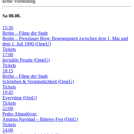
keine Vorstellung
Sa
08
.08.
15
:
30
Berlin – Filme der Stadt
Berlin – Prenzlauer Berg: Begegnungen zwischen dem 1. Mai und
dem 1. Juli 1990
(
OmeU
)
Tickets
17
:
00
Invisible People
(
OmeU
)
Tickets
18
:
15
Berlin – Filme der Stadt
Schönheit & Vergänglichkeit
(
OmeU
)
Tickets
19
:
45
Everytime
(
OmU
)
Tickets
22
:
00
Pedro Almodóvar:
Amarga Navidad – Bitteres Fest
(
OmU
)
Tickets
24
:
00