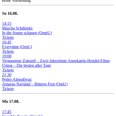
keine Vorstellung
So
16
.08.
14
:
15
Mascha Schilinski:
In die Sonne schauen
(
OmeU
)
Tickets
16
:
45
Everytime
(
OmU
)
Tickets
19
:
00
Vergangene Zukunft –
Zwei Jahrzehnte Annekatrin-Hendel-Filme
Union – Die besten aller Tage
Tickets
21
:
30
Pedro Almodóvar:
Amarga Navidad – Bitteres Fest
(
OmU
)
Tickets
Mo
17
.08.
17
:
45