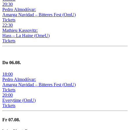
20
:
30
Pedro Almodóvar:
Amarga Navidad – Bitteres Fest
(
OmU
)
Tickets
22
:
30
Mathieu Kassovitz:
Hass – La Haine
(
OmeU
)
Tickets
Do
06
.08.
18
:
00
Pedro Almodóvar:
Amarga Navidad – Bitteres Fest
(
OmU
)
Tickets
20
:
00
Everytime
(
OmU
)
Tickets
Fr
07
.08.