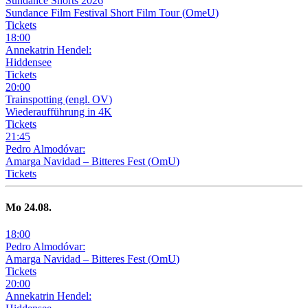
Sundance Shorts 2026
Sundance Film Festival Short Film Tour
(
OmeU
)
Tickets
18
:
00
Annekatrin Hendel:
Hiddensee
Tickets
20
:
00
Trainspotting
(
engl. OV
)
Wiederaufführung in 4K
Tickets
21
:
45
Pedro Almodóvar:
Amarga Navidad – Bitteres Fest
(
OmU
)
Tickets
Mo
24
.08.
18
:
00
Pedro Almodóvar:
Amarga Navidad – Bitteres Fest
(
OmU
)
Tickets
20
:
00
Annekatrin Hendel: