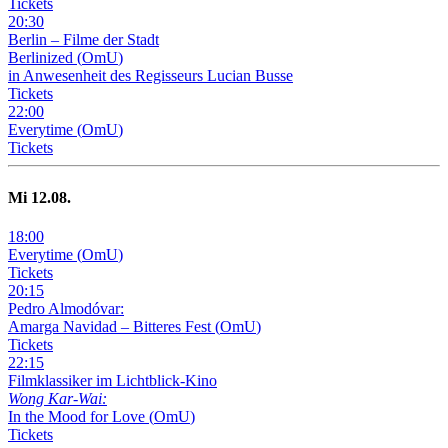
Tickets
20
:
30
Berlin – Filme der Stadt
Berlinized
(
OmU
)
in Anwesenheit des Regisseurs Lucian Busse
Tickets
22
:
00
Everytime
(
OmU
)
Tickets
Mi
12
.08.
18
:
00
Everytime
(
OmU
)
Tickets
20
:
15
Pedro Almodóvar:
Amarga Navidad – Bitteres Fest
(
OmU
)
Tickets
22
:
15
Filmklassiker im Lichtblick-Kino
Wong Kar-Wai:
In the Mood for Love
(
OmU
)
Tickets