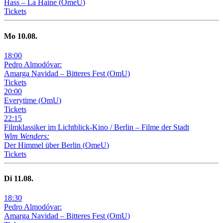
Hass – La Haine
(
OmeU
)
Tickets
Mo
10
.08.
18
:
00
Pedro Almodóvar:
Amarga Navidad – Bitteres Fest
(
OmU
)
Tickets
20
:
00
Everytime
(
OmU
)
Tickets
22
:
15
Filmklassiker im Lichtblick-Kino /
Berlin – Filme der Stadt
Wim Wenders:
Der Himmel über Berlin
(
OmeU
)
Tickets
Di
11
.08.
18
:
30
Pedro Almodóvar:
Amarga Navidad – Bitteres Fest
(
OmU
)