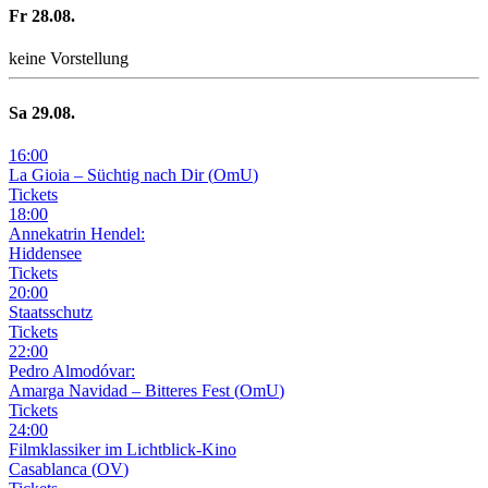
Fr
28
.08.
keine Vorstellung
Sa
29
.08.
16
:
00
La Gioia –
Süchtig nach Dir
(
OmU
)
Tickets
18
:
00
Annekatrin Hendel:
Hiddensee
Tickets
20
:
00
Staatsschutz
Tickets
22
:
00
Pedro Almodóvar:
Amarga Navidad – Bitteres Fest
(
OmU
)
Tickets
24
:
00
Filmklassiker im Lichtblick-Kino
Casablanca
(
OV
)