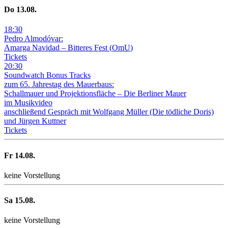
Do
13
.08.
18
:
30
Pedro Almodóvar:
Amarga Navidad – Bitteres Fest
(
OmU
)
Tickets
20
:
30
Soundwatch Bonus Tracks
zum 65. Jahrestag des Mauerbaus:
Schallmauer und Projektionsfläche –
Die Berliner Mauer
im Musikvideo
anschließend Gespräch mit Wolfgang Müller (Die tödliche Doris)
und Jürgen Kuttner
Tickets
Fr
14
.08.
keine Vorstellung
Sa
15
.08.
keine Vorstellung