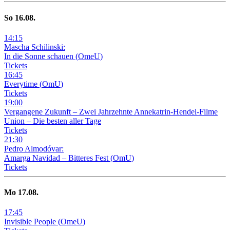
So
16
.08.
14
:
15
Mascha Schilinski:
In die Sonne schauen
(
OmeU
)
Tickets
16
:
45
Everytime
(
OmU
)
Tickets
19
:
00
Vergangene Zukunft –
Zwei Jahrzehnte Annekatrin-Hendel-Filme
Union – Die besten aller Tage
Tickets
21
:
30
Pedro Almodóvar:
Amarga Navidad – Bitteres Fest
(
OmU
)
Tickets
Mo
17
.08.
17
:
45
Invisible People
(
OmeU
)