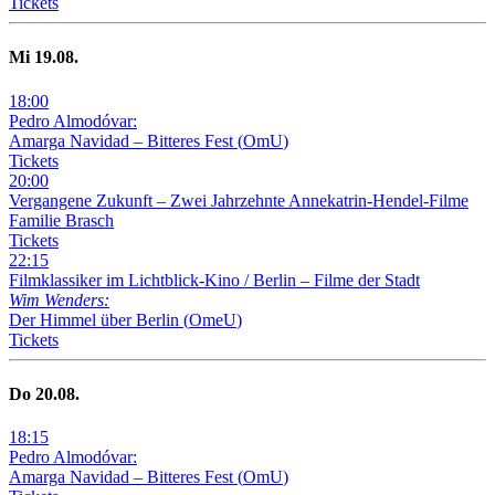
Tickets
Mi
19
.08.
18
:
00
Pedro Almodóvar:
Amarga Navidad – Bitteres Fest
(
OmU
)
Tickets
20
:
00
Vergangene Zukunft –
Zwei Jahrzehnte Annekatrin-Hendel-Filme
Familie Brasch
Tickets
22
:
15
Filmklassiker im Lichtblick-Kino /
Berlin – Filme der Stadt
Wim Wenders:
Der Himmel über Berlin
(
OmeU
)
Tickets
Do
20
.08.
18
:
15
Pedro Almodóvar:
Amarga Navidad – Bitteres Fest
(
OmU
)