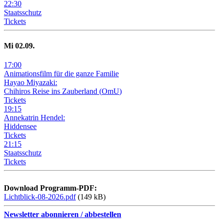
22
:
30
Staatsschutz
Tickets
Mi
02
.09.
17
:
00
Animationsfilm für die ganze Familie
Hayao Miyazaki:
Chihiros Reise ins Zauberland
(
OmU
)
Tickets
19
:
15
Annekatrin Hendel:
Hiddensee
Tickets
21
:
15
Staatsschutz
Tickets
Download Programm-PDF:
Lichtblick-08-2026.pdf
(149 kB)
Newsletter abonnieren / abbestellen