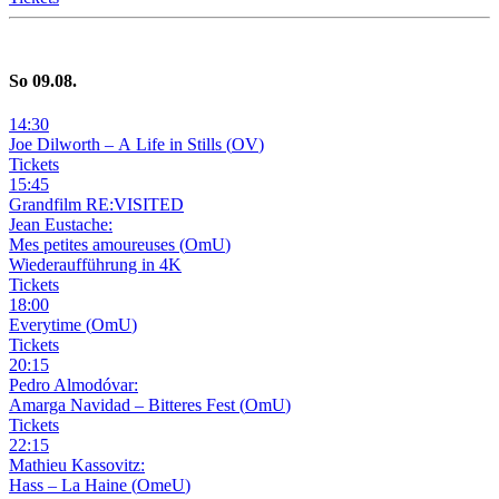
So
09
.08.
14
:
30
Joe Dilworth – A Life in Stills
(
OV
)
Tickets
15
:
45
Grandfilm RE:VISITED
Jean Eustache:
Mes petites amoureuses
(
OmU
)
Wiederaufführung in 4K
Tickets
18
:
00
Everytime
(
OmU
)
Tickets
20
:
15
Pedro Almodóvar:
Amarga Navidad – Bitteres Fest
(
OmU
)
Tickets
22
:
15
Mathieu Kassovitz:
Hass – La Haine
(
OmeU
)