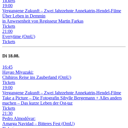
Tickets
19
:
00
Vergangene Zukunft –
Zwei Jahrzehnte Annekatrin-Hendel-Filme
Über Leben in Demmin
in Anwesenheit von Regisseur Martin Farkas
Tickets
21
:
00
Everytime
(
OmU
)
Tickets
Di
18
.08.
16
:
45
Hayao Miyazaki:
Chihiros Reise ins Zauberland
(
OmU
)
Tickets
19
:
00
Vergangene Zukunft –
Zwei Jahrzehnte Annekatrin-Hendel-Filme
Take a Picture – Die Fotografin Sibylle Bergemann + Alles anders
machen – Das kurze Leben der Ost-taz
Tickets
21
:
30
Pedro Almodóvar:
Amarga Navidad – Bitteres Fest
(
OmU
)