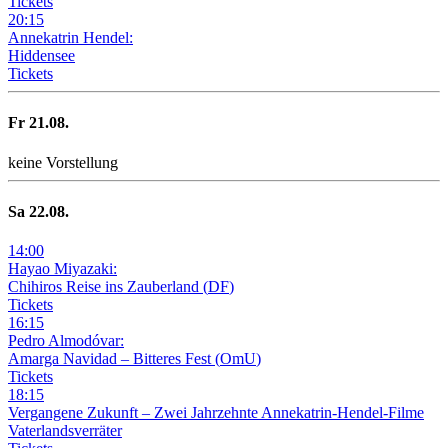
Tickets
20
:
15
Annekatrin Hendel:
Hiddensee
Tickets
Fr
21
.08.
keine Vorstellung
Sa
22
.08.
14
:
00
Hayao Miyazaki:
Chihiros Reise ins Zauberland
(
DF
)
Tickets
16
:
15
Pedro Almodóvar:
Amarga Navidad – Bitteres Fest
(
OmU
)
Tickets
18
:
15
Vergangene Zukunft –
Zwei Jahrzehnte Annekatrin-Hendel-Filme
Vaterlandsverräter