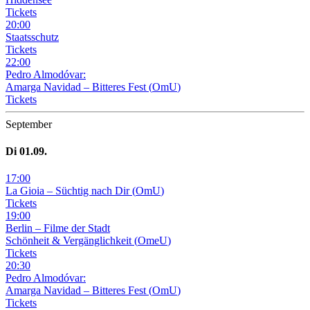
Tickets
20
:
00
Staatsschutz
Tickets
22
:
00
Pedro Almodóvar:
Amarga Navidad – Bitteres Fest
(
OmU
)
Tickets
September
Di
01
.09.
17
:
00
La Gioia –
Süchtig nach Dir
(
OmU
)
Tickets
19
:
00
Berlin – Filme der Stadt
Schönheit & Vergänglichkeit
(
OmeU
)
Tickets
20
:
30
Pedro Almodóvar:
Amarga Navidad – Bitteres Fest
(
OmU
)
Tickets