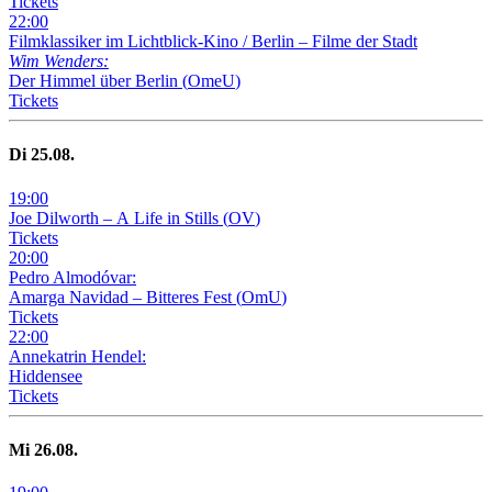
Tickets
22
:
00
Filmklassiker im Lichtblick-Kino /
Berlin – Filme der Stadt
Wim Wenders:
Der Himmel über Berlin
(
OmeU
)
Tickets
Di
25
.08.
19
:
00
Joe Dilworth – A Life in Stills
(
OV
)
Tickets
20
:
00
Pedro Almodóvar:
Amarga Navidad – Bitteres Fest
(
OmU
)
Tickets
22
:
00
Annekatrin Hendel:
Hiddensee
Tickets
Mi
26
.08.