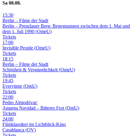
Sa
08
.08.
15
:
30
Berlin – Filme der Stadt
Berlin – Prenzlauer Berg: Begegnungen zwischen dem 1. Mai und
dem 1. Juli 1990
(
OmeU
)
Tickets
17
:
00
Invisible People
(
OmeU
)
Tickets
18
:
15
Berlin – Filme der Stadt
Schönheit & Vergänglichkeit
(
OmeU
)
Tickets
19
:
45
Everytime
(
OmU
)
Tickets
22
:
00
Pedro Almodóvar:
Amarga Navidad – Bitteres Fest
(
OmU
)
Tickets
24
:
00
Filmklassiker im Lichtblick-Kino
Casablanca
(
OV
)
Tickets