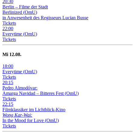
20
:
30
Berlin – Filme der Stadt
Berlinized
(
OmU
)
in Anwesenheit des Regisseurs Lucian Busse
Tickets
22
:
00
Everytime
(
OmU
)
Tickets
Mi
12
.08.
18
:
00
Everytime
(
OmU
)
Tickets
20
:
15
Pedro Almodóvar:
Amarga Navidad – Bitteres Fest
(
OmU
)
Tickets
22
:
15
Filmklassiker im Lichtblick-Kino
Wong Kar-Wai:
In the Mood for Love
(
OmU
)
Tickets