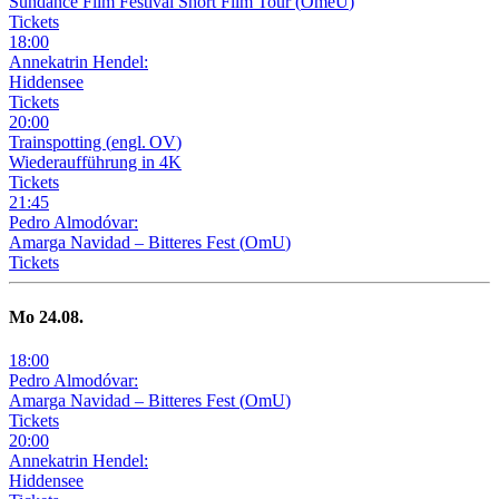
Sundance Film Festival Short Film Tour
(
OmeU
)
Tickets
18
:
00
Annekatrin Hendel:
Hiddensee
Tickets
20
:
00
Trainspotting
(
engl. OV
)
Wiederaufführung in 4K
Tickets
21
:
45
Pedro Almodóvar:
Amarga Navidad – Bitteres Fest
(
OmU
)
Tickets
Mo
24
.08.
18
:
00
Pedro Almodóvar:
Amarga Navidad – Bitteres Fest
(
OmU
)
Tickets
20
:
00
Annekatrin Hendel:
Hiddensee