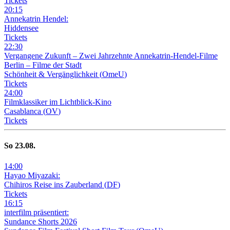
Tickets
20
:
15
Annekatrin Hendel:
Hiddensee
Tickets
22
:
30
Vergangene Zukunft –
Zwei Jahrzehnte Annekatrin-Hendel-Filme
Berlin – Filme der Stadt
Schönheit & Vergänglichkeit
(
OmeU
)
Tickets
24
:
00
Filmklassiker im Lichtblick-Kino
Casablanca
(
OV
)
Tickets
So
23
.08.
14
:
00
Hayao Miyazaki:
Chihiros Reise ins Zauberland
(
DF
)
Tickets
16
:
15
interfilm präsentiert:
Sundance Shorts 2026