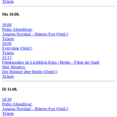
Tickets
Mo
10
.08.
18
:
00
Pedro Almodóvar:
Amarga Navidad – Bitteres Fest
(
OmU
)
Tickets
20
:
00
Everytime
(
OmU
)
Tickets
22
:
15
Filmklassiker im Lichtblick-Kino /
Berlin – Filme der Stadt
Wim Wenders:
Der Himmel über Berlin
(
OmeU
)
Tickets
Di
11
.08.
18
:
30
Pedro Almodóvar:
Amarga Navidad – Bitteres Fest
(
OmU
)
Tickets