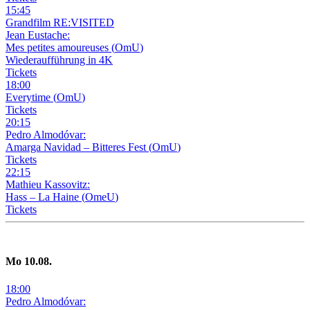
15
:
45
Grandfilm RE:VISITED
Jean Eustache:
Mes petites amoureuses
(
OmU
)
Wiederaufführung in 4K
Tickets
18
:
00
Everytime
(
OmU
)
Tickets
20
:
15
Pedro Almodóvar:
Amarga Navidad – Bitteres Fest
(
OmU
)
Tickets
22
:
15
Mathieu Kassovitz:
Hass – La Haine
(
OmeU
)
Tickets
Mo
10
.08.
18
:
00
Pedro Almodóvar: