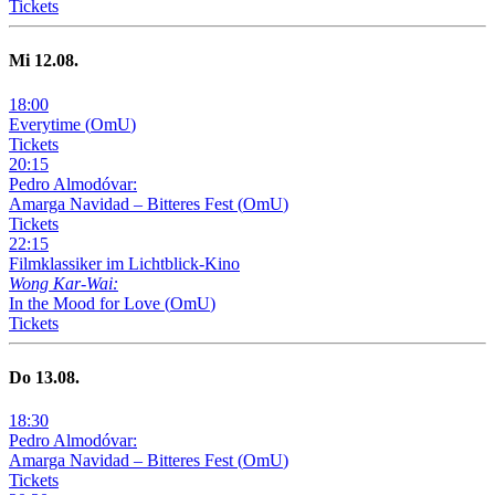
Tickets
Mi
12
.08.
18
:
00
Everytime
(
OmU
)
Tickets
20
:
15
Pedro Almodóvar:
Amarga Navidad – Bitteres Fest
(
OmU
)
Tickets
22
:
15
Filmklassiker im Lichtblick-Kino
Wong Kar-Wai:
In the Mood for Love
(
OmU
)
Tickets
Do
13
.08.
18
:
30
Pedro Almodóvar:
Amarga Navidad – Bitteres Fest
(
OmU
)
Tickets