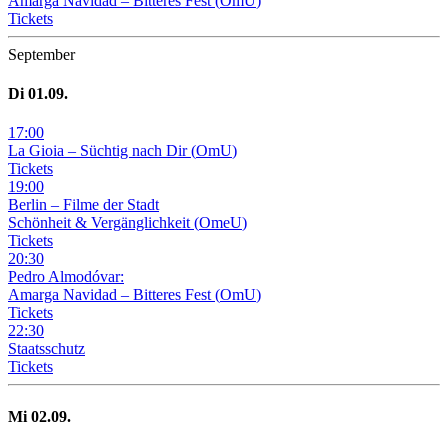
Amarga Navidad – Bitteres Fest
(
OmU
)
Tickets
September
Di
01
.09.
17
:
00
La Gioia –
Süchtig nach Dir
(
OmU
)
Tickets
19
:
00
Berlin – Filme der Stadt
Schönheit & Vergänglichkeit
(
OmeU
)
Tickets
20
:
30
Pedro Almodóvar:
Amarga Navidad – Bitteres Fest
(
OmU
)
Tickets
22
:
30
Staatsschutz
Tickets
Mi
02
.09.