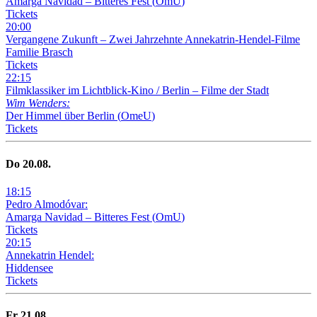
Amarga Navidad – Bitteres Fest
(
OmU
)
Tickets
20
:
00
Vergangene Zukunft –
Zwei Jahrzehnte Annekatrin-Hendel-Filme
Familie Brasch
Tickets
22
:
15
Filmklassiker im Lichtblick-Kino /
Berlin – Filme der Stadt
Wim Wenders:
Der Himmel über Berlin
(
OmeU
)
Tickets
Do
20
.08.
18
:
15
Pedro Almodóvar:
Amarga Navidad – Bitteres Fest
(
OmU
)
Tickets
20
:
15
Annekatrin Hendel:
Hiddensee
Tickets
Fr
21
.08.