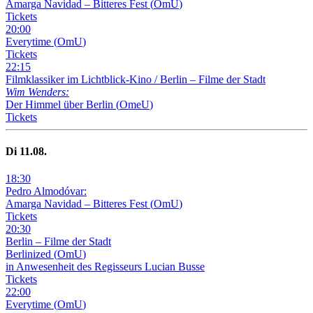
Amarga Navidad – Bitteres Fest
(
OmU
)
Tickets
20
:
00
Everytime
(
OmU
)
Tickets
22
:
15
Filmklassiker im Lichtblick-Kino /
Berlin – Filme der Stadt
Wim Wenders:
Der Himmel über Berlin
(
OmeU
)
Tickets
Di
11
.08.
18
:
30
Pedro Almodóvar:
Amarga Navidad – Bitteres Fest
(
OmU
)
Tickets
20
:
30
Berlin – Filme der Stadt
Berlinized
(
OmU
)
in Anwesenheit des Regisseurs Lucian Busse
Tickets
22
:
00
Everytime
(
OmU
)