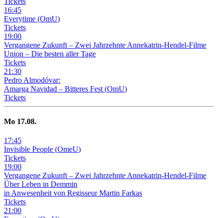
Tickets
16
:
45
Everytime
(
OmU
)
Tickets
19
:
00
Vergangene Zukunft –
Zwei Jahrzehnte Annekatrin-Hendel-Filme
Union – Die besten aller Tage
Tickets
21
:
30
Pedro Almodóvar:
Amarga Navidad – Bitteres Fest
(
OmU
)
Tickets
Mo
17
.08.
17
:
45
Invisible People
(
OmeU
)
Tickets
19
:
00
Vergangene Zukunft –
Zwei Jahrzehnte Annekatrin-Hendel-Filme
Über Leben in Demmin
in Anwesenheit von Regisseur Martin Farkas
Tickets
21
:
00