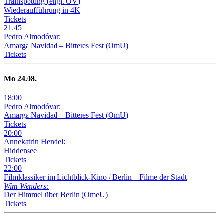
Trainspotting
(
engl. OV
)
Wiederaufführung in 4K
Tickets
21
:
45
Pedro Almodóvar:
Amarga Navidad – Bitteres Fest
(
OmU
)
Tickets
Mo
24
.08.
18
:
00
Pedro Almodóvar:
Amarga Navidad – Bitteres Fest
(
OmU
)
Tickets
20
:
00
Annekatrin Hendel:
Hiddensee
Tickets
22
:
00
Filmklassiker im Lichtblick-Kino /
Berlin – Filme der Stadt
Wim Wenders:
Der Himmel über Berlin
(
OmeU
)
Tickets