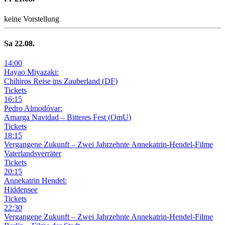
keine Vorstellung
Sa
22
.08.
14
:
00
Hayao Miyazaki:
Chihiros Reise ins Zauberland
(
DF
)
Tickets
16
:
15
Pedro Almodóvar:
Amarga Navidad – Bitteres Fest
(
OmU
)
Tickets
18
:
15
Vergangene Zukunft –
Zwei Jahrzehnte Annekatrin-Hendel-Filme
Vaterlandsverräter
Tickets
20
:
15
Annekatrin Hendel:
Hiddensee
Tickets
22
:
30
Vergangene Zukunft –
Zwei Jahrzehnte Annekatrin-Hendel-Filme