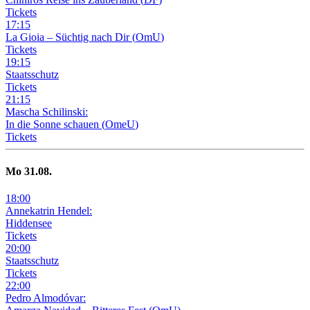
Tickets
17
:
15
La Gioia –
Süchtig nach Dir
(
OmU
)
Tickets
19
:
15
Staatsschutz
Tickets
21
:
15
Mascha Schilinski:
In die Sonne schauen
(
OmeU
)
Tickets
Mo
31
.08.
18
:
00
Annekatrin Hendel:
Hiddensee
Tickets
20
:
00
Staatsschutz
Tickets
22
:
00
Pedro Almodóvar: