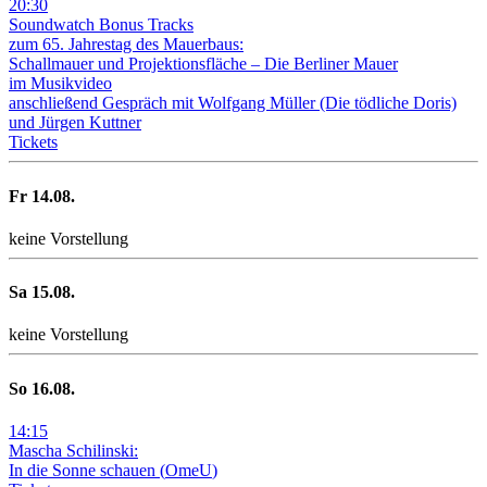
20
:
30
Soundwatch Bonus Tracks
zum 65. Jahrestag des Mauerbaus:
Schallmauer und Projektionsfläche –
Die Berliner Mauer
im Musikvideo
anschließend Gespräch mit Wolfgang Müller (Die tödliche Doris)
und Jürgen Kuttner
Tickets
Fr
14
.08.
keine Vorstellung
Sa
15
.08.
keine Vorstellung
So
16
.08.
14
:
15
Mascha Schilinski:
In die Sonne schauen
(
OmeU
)