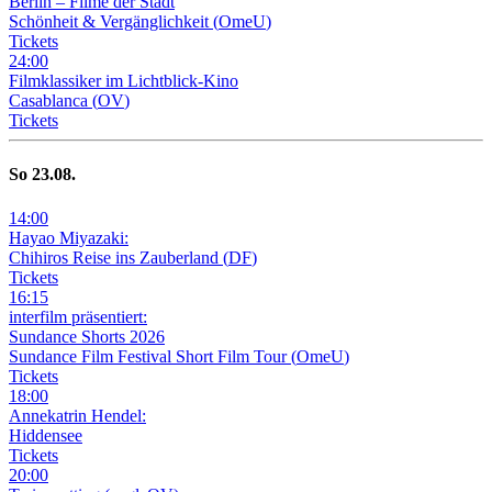
Berlin – Filme der Stadt
Schönheit & Vergänglichkeit
(
OmeU
)
Tickets
24
:
00
Filmklassiker im Lichtblick-Kino
Casablanca
(
OV
)
Tickets
So
23
.08.
14
:
00
Hayao Miyazaki:
Chihiros Reise ins Zauberland
(
DF
)
Tickets
16
:
15
interfilm präsentiert:
Sundance Shorts 2026
Sundance Film Festival Short Film Tour
(
OmeU
)
Tickets
18
:
00
Annekatrin Hendel:
Hiddensee
Tickets
20
:
00