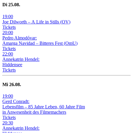
Di
25
.08.
19
:
00
Joe Dilworth – A Life in Stills
(
OV
)
Tickets
20
:
00
Pedro Almodóvar:
Amarga Navidad – Bitteres Fest
(
OmU
)
Tickets
22
:
00
Annekatrin Hendel:
Hiddensee
Tickets
Mi
26
.08.
19
:
00
Gerd Conradt:
Lebensfilm – 85 Jahre Leben, 60 Jahre Film
in Anwesenheit des Filmemachers
Tickets
20
:
30
Annekatrin Hendel: