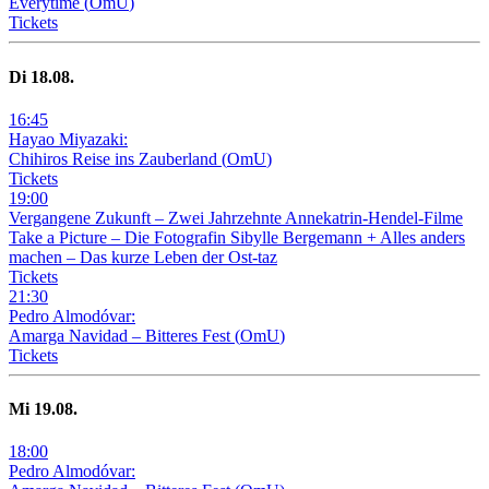
Everytime
(
OmU
)
Tickets
Di
18
.08.
16
:
45
Hayao Miyazaki:
Chihiros Reise ins Zauberland
(
OmU
)
Tickets
19
:
00
Vergangene Zukunft –
Zwei Jahrzehnte Annekatrin-Hendel-Filme
Take a Picture – Die Fotografin Sibylle Bergemann + Alles anders
machen – Das kurze Leben der Ost-taz
Tickets
21
:
30
Pedro Almodóvar:
Amarga Navidad – Bitteres Fest
(
OmU
)
Tickets
Mi
19
.08.
18
:
00
Pedro Almodóvar: