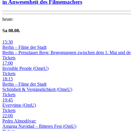
in Anwesenheit des Filmemachers
heute
:
Sa
08
.08.
15
:
30
Berlin – Filme der Stadt
Berlin – Prenzlauer Berg: Begegnungen zwischen dem 1. Mai und de
Tickets
17
:
00
Invisible People
(
OmeU
)
Tickets
18
:
15
Berlin – Filme der Stadt
Schönheit & Vergänglichkeit
(
OmeU
)
Tickets
19
:
45
Everytime
(
OmU
)
Tickets
22
:
00
Pedro Almodóvar:
Amarga Navidad – Bitteres Fest
(
OmU
)