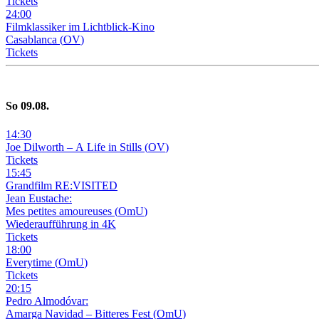
Tickets
24
:
00
Filmklassiker im Lichtblick-Kino
Casablanca
(
OV
)
Tickets
So
09
.08.
14
:
30
Joe Dilworth – A Life in Stills
(
OV
)
Tickets
15
:
45
Grandfilm RE:VISITED
Jean Eustache:
Mes petites amoureuses
(
OmU
)
Wiederaufführung in 4K
Tickets
18
:
00
Everytime
(
OmU
)
Tickets
20
:
15
Pedro Almodóvar:
Amarga Navidad – Bitteres Fest
(
OmU
)