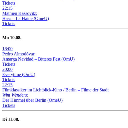
Tickets
22
:
15
Mathieu Kassovitz:
Hass – La Haine
(
OmeU
)
Tickets
Mo
10
.08.
18
:
00
Pedro Almodóvar:
Amarga Navidad – Bitteres Fest
(
OmU
)
Tickets
20
:
00
Everytime
(
OmU
)
Tickets
22
:
15
Filmklassiker im Lichtblick-Kino /
Berlin – Filme der Stadt
Wim Wenders:
Der Himmel über Berlin
(
OmeU
)
Tickets
Di
11
.08.