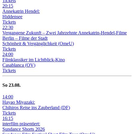
Tickets
20
:
15
Annekatrin Hendel:
Hiddensee
Tickets
22
:
30
Vergangene Zukunft –
Zwei Jahrzehnte Annekatrin-Hendel-Filme
Berlin – Filme der Stadt
Schönheit & Vergänglichkeit
(
OmeU
)
Tickets
24
:
00
Filmklassiker im Lichtblick-Kino
Casablanca
(
OV
)
Tickets
So
23
.08.
14
:
00
Hayao Miyazaki:
Chihiros Reise ins Zauberland
(
DF
)
Tickets
16
:
15
interfilm präsentiert:
Sundance Shorts 2026