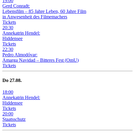
19
:
00
Gerd Conradt:
Lebensfilm – 85 Jahre Leben, 60 Jahre Film
in Anwesenheit des Filmemachers
Tickets
20
:
30
Annekatrin Hendel:
Hiddensee
Tickets
22
:
30
Pedro Almodóvar:
Amarga Navidad – Bitteres Fest
(
OmU
)
Tickets
Do
27
.08.
18
:
00
Annekatrin Hendel:
Hiddensee
Tickets
20
:
00
Staatsschutz
Tickets