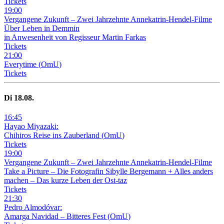
Tickets
19
:
00
Vergangene Zukunft –
Zwei Jahrzehnte Annekatrin-Hendel-Filme
Über Leben in Demmin
in Anwesenheit von Regisseur Martin Farkas
Tickets
21
:
00
Everytime
(
OmU
)
Tickets
Di
18
.08.
16
:
45
Hayao Miyazaki:
Chihiros Reise ins Zauberland
(
OmU
)
Tickets
19
:
00
Vergangene Zukunft –
Zwei Jahrzehnte Annekatrin-Hendel-Filme
Take a Picture – Die Fotografin Sibylle Bergemann + Alles anders
machen – Das kurze Leben der Ost-taz
Tickets
21
:
30
Pedro Almodóvar:
Amarga Navidad – Bitteres Fest
(
OmU
)