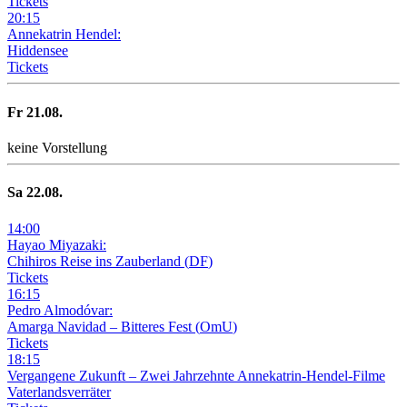
Tickets
20
:
15
Annekatrin Hendel:
Hiddensee
Tickets
Fr
21
.08.
keine Vorstellung
Sa
22
.08.
14
:
00
Hayao Miyazaki:
Chihiros Reise ins Zauberland
(
DF
)
Tickets
16
:
15
Pedro Almodóvar:
Amarga Navidad – Bitteres Fest
(
OmU
)
Tickets
18
:
15
Vergangene Zukunft –
Zwei Jahrzehnte Annekatrin-Hendel-Filme
Vaterlandsverräter