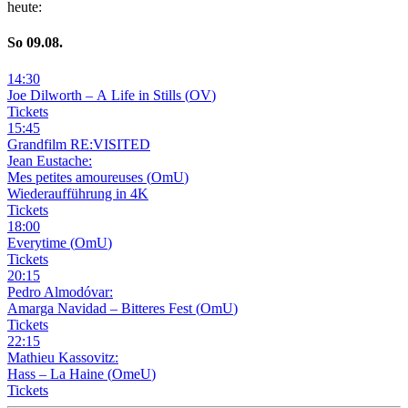
heute
:
So
09
.08.
14
:
30
Joe Dilworth – A Life in Stills
(
OV
)
Tickets
15
:
45
Grandfilm RE:VISITED
Jean Eustache:
Mes petites amoureuses
(
OmU
)
Wiederaufführung in 4K
Tickets
18
:
00
Everytime
(
OmU
)
Tickets
20
:
15
Pedro Almodóvar:
Amarga Navidad – Bitteres Fest
(
OmU
)
Tickets
22
:
15
Mathieu Kassovitz:
Hass – La Haine
(
OmeU
)
Tickets