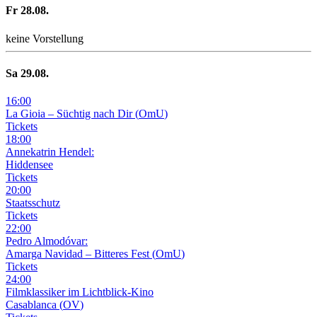
Fr
28
.08.
keine Vorstellung
Sa
29
.08.
16
:
00
La Gioia –
Süchtig nach Dir
(
OmU
)
Tickets
18
:
00
Annekatrin Hendel:
Hiddensee
Tickets
20
:
00
Staatsschutz
Tickets
22
:
00
Pedro Almodóvar:
Amarga Navidad – Bitteres Fest
(
OmU
)
Tickets
24
:
00
Filmklassiker im Lichtblick-Kino
Casablanca
(
OV
)