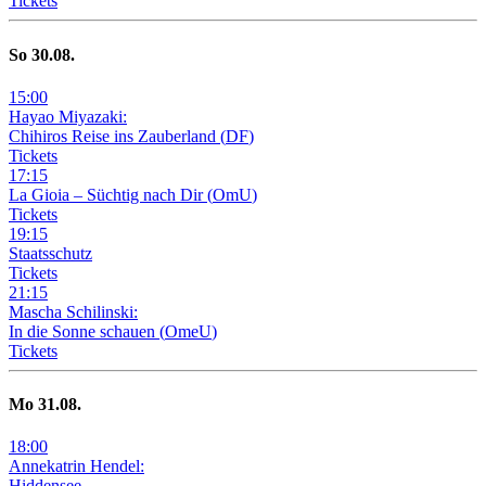
Tickets
So
30
.08.
15
:
00
Hayao Miyazaki:
Chihiros Reise ins Zauberland
(
DF
)
Tickets
17
:
15
La Gioia –
Süchtig nach Dir
(
OmU
)
Tickets
19
:
15
Staatsschutz
Tickets
21
:
15
Mascha Schilinski:
In die Sonne schauen
(
OmeU
)
Tickets
Mo
31
.08.
18
:
00
Annekatrin Hendel:
Hiddensee