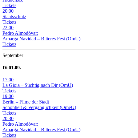
Tickets
20
:
00
Staatsschutz
Tickets
22
:
00
Pedro Almodóvar:
Amarga Navidad – Bitteres Fest
(
OmU
)
Tickets
September
Di
01
.09.
17
:
00
La Gioia –
Süchtig nach Dir
(
OmU
)
Tickets
19
:
00
Berlin – Filme der Stadt
Schönheit & Vergänglichkeit
(
OmeU
)
Tickets
20
:
30
Pedro Almodóvar:
Amarga Navidad – Bitteres Fest
(
OmU
)
Tickets