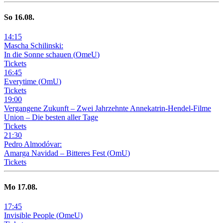
So
16
.08.
14
:
15
Mascha Schilinski:
In die Sonne schauen
(
OmeU
)
Tickets
16
:
45
Everytime
(
OmU
)
Tickets
19
:
00
Vergangene Zukunft –
Zwei Jahrzehnte Annekatrin-Hendel-Filme
Union – Die besten aller Tage
Tickets
21
:
30
Pedro Almodóvar:
Amarga Navidad – Bitteres Fest
(
OmU
)
Tickets
Mo
17
.08.
17
:
45
Invisible People
(
OmeU
)