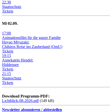
22
:
30
Staatsschutz
Tickets
Mi
02
.09.
17
:
00
Animationsfilm für die ganze Familie
Hayao Miyazaki:
Chihiros Reise ins Zauberland
(
OmU
)
Tickets
19
:
15
Annekatrin Hendel:
Hiddensee
Tickets
21
:
15
Staatsschutz
Tickets
Download Programm-PDF:
Lichtblick-08-2026.pdf
(149 kB)
Newsletter abonnieren / abbestellen