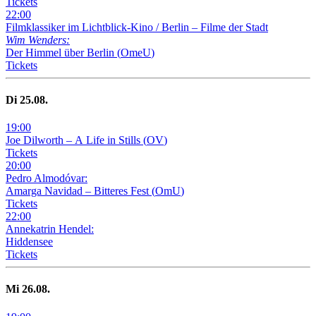
Tickets
22
:
00
Filmklassiker im Lichtblick-Kino /
Berlin – Filme der Stadt
Wim Wenders:
Der Himmel über Berlin
(
OmeU
)
Tickets
Di
25
.08.
19
:
00
Joe Dilworth – A Life in Stills
(
OV
)
Tickets
20
:
00
Pedro Almodóvar:
Amarga Navidad – Bitteres Fest
(
OmU
)
Tickets
22
:
00
Annekatrin Hendel:
Hiddensee
Tickets
Mi
26
.08.