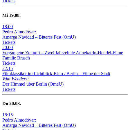
Tickets
Mi
19
.08.
18
:
00
Pedro Almodóvar:
Amarga Navidad – Bitteres Fest
(
OmU
)
Tickets
20
:
00
Vergangene Zukunft –
Zwei Jahrzehnte Annekatrin-Hendel-Filme
Familie Brasch
Tickets
22
:
15
Filmklassiker im Lichtblick-Kino /
Berlin – Filme der Stadt
Wim Wenders:
Der Himmel über Berlin
(
OmeU
)
Tickets
Do
20
.08.
18
:
15
Pedro Almodóvar:
Amarga Navidad – Bitteres Fest
(
OmU
)