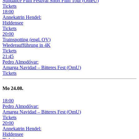
Sundance Film Festival Short Film Tour
(
OmeU
)
Tickets
18
:
00
Annekatrin Hendel:
Hiddensee
Tickets
20
:
00
Trainspotting
(
engl. OV
)
Wiederaufführung in 4K
Tickets
21
:
45
Pedro Almodóvar:
Amarga Navidad – Bitteres Fest
(
OmU
)
Tickets
Mo
24
.08.
18
:
00
Pedro Almodóvar:
Amarga Navidad – Bitteres Fest
(
OmU
)
Tickets
20
:
00
Annekatrin Hendel:
Hiddensee