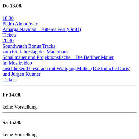
Do
13
.08.
18
:
30
Pedro Almodóvar:
Amarga Navidad – Bitteres Fest
(
OmU
)
Tickets
20
:
30
Soundwatch Bonus Tracks
zum 65. Jahrestag des Mauerbaus:
Schallmauer und Projektionsfläche –
Die Berliner Mauer
im Musikvideo
anschließend Gespräch mit Wolfgang Müller (Die tödliche Doris)
und Jürgen Kuttner
Tickets
Fr
14
.08.
keine Vorstellung
Sa
15
.08.
keine Vorstellung