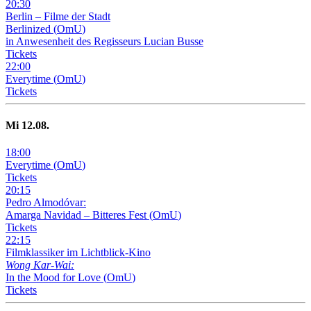
20
:
30
Berlin – Filme der Stadt
Berlinized
(
OmU
)
in Anwesenheit des Regisseurs Lucian Busse
Tickets
22
:
00
Everytime
(
OmU
)
Tickets
Mi
12
.08.
18
:
00
Everytime
(
OmU
)
Tickets
20
:
15
Pedro Almodóvar:
Amarga Navidad – Bitteres Fest
(
OmU
)
Tickets
22
:
15
Filmklassiker im Lichtblick-Kino
Wong Kar-Wai:
In the Mood for Love
(
OmU
)
Tickets