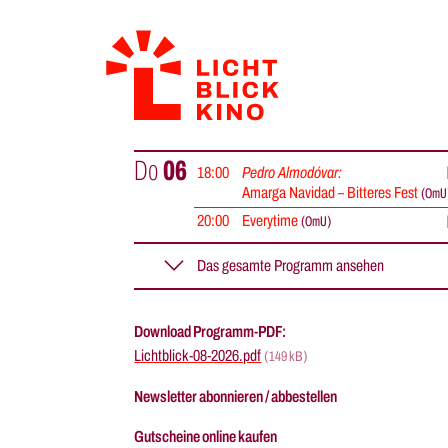
Do
06
18
:
00
Pedro Almodóvar:
Amarga Navidad – Bitteres Fest
(
OmU
20
:
00
Everytime
(
OmU
)
Fr
07
keine Vorstellung
Download Programm-PDF:
Sa
08
15
:
30
Berlin – Filme der Stadt
Lichtblick-08-2026.pdf
(149 kB)
Berlin – Prenzlauer Berg:
Begegnungen zwischen dem 1. Mai
Newsletter abonnieren / abbestellen
und dem 1. Juli 1990
(
OmeU
)
Gutscheine online kaufen
17
:
00
Invisible People
(
OmeU
)