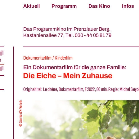
Aktuell
Programm
Das Kino
Infos
Das Programmkino im Prenzlauer Berg.
Kastanienallee 77,
Tel.
030 - 44 05 81 79
Dokumentarfilm / Kinderfilm
)
Ein Dokumentarfilm für die ganze Familie:
Die Eiche – Mein Zuhause
Originaltitel: Le chêne, Dokumentarfilm, F 2022, 80 min, Regie: Michel Sey
Gaumont/X-Verleih
©