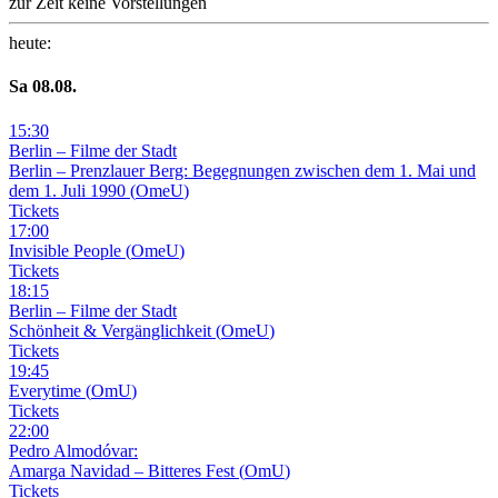
zur Zeit keine Vorstellungen
heute
:
Sa
08
.08.
15
:
30
Berlin – Filme der Stadt
Berlin – Prenzlauer Berg: Begegnungen zwischen dem 1. Mai und
dem 1. Juli 1990
(
OmeU
)
Tickets
17
:
00
Invisible People
(
OmeU
)
Tickets
18
:
15
Berlin – Filme der Stadt
Schönheit & Vergänglichkeit
(
OmeU
)
Tickets
19
:
45
Everytime
(
OmU
)
Tickets
22
:
00
Pedro Almodóvar:
Amarga Navidad – Bitteres Fest
(
OmU
)
Tickets