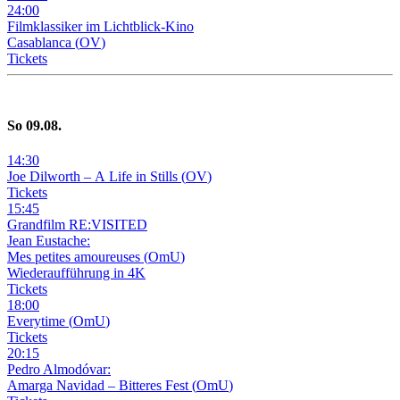
24
:
00
Filmklassiker im Lichtblick-Kino
Casablanca
(
OV
)
Tickets
So
09
.08.
14
:
30
Joe Dilworth – A Life in Stills
(
OV
)
Tickets
15
:
45
Grandfilm RE:VISITED
Jean Eustache:
Mes petites amoureuses
(
OmU
)
Wiederaufführung in 4K
Tickets
18
:
00
Everytime
(
OmU
)
Tickets
20
:
15
Pedro Almodóvar:
Amarga Navidad – Bitteres Fest
(
OmU
)