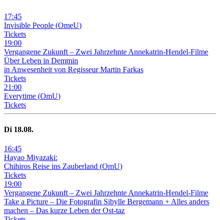
17
:
45
Invisible People
(
OmeU
)
Tickets
19
:
00
Vergangene Zukunft –
Zwei Jahrzehnte Annekatrin-Hendel-Filme
Über Leben in Demmin
in Anwesenheit von Regisseur Martin Farkas
Tickets
21
:
00
Everytime
(
OmU
)
Tickets
Di
18
.08.
16
:
45
Hayao Miyazaki:
Chihiros Reise ins Zauberland
(
OmU
)
Tickets
19
:
00
Vergangene Zukunft –
Zwei Jahrzehnte Annekatrin-Hendel-Filme
Take a Picture – Die Fotografin Sibylle Bergemann + Alles anders
machen – Das kurze Leben der Ost-taz
Tickets