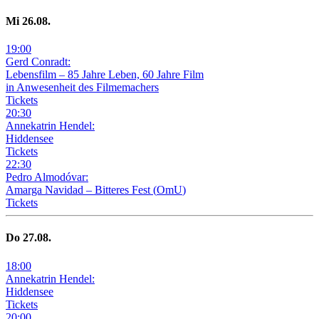
Mi
26
.08.
19
:
00
Gerd Conradt:
Lebensfilm – 85 Jahre Leben, 60 Jahre Film
in Anwesenheit des Filmemachers
Tickets
20
:
30
Annekatrin Hendel:
Hiddensee
Tickets
22
:
30
Pedro Almodóvar:
Amarga Navidad – Bitteres Fest
(
OmU
)
Tickets
Do
27
.08.
18
:
00
Annekatrin Hendel:
Hiddensee
Tickets
20
:
00