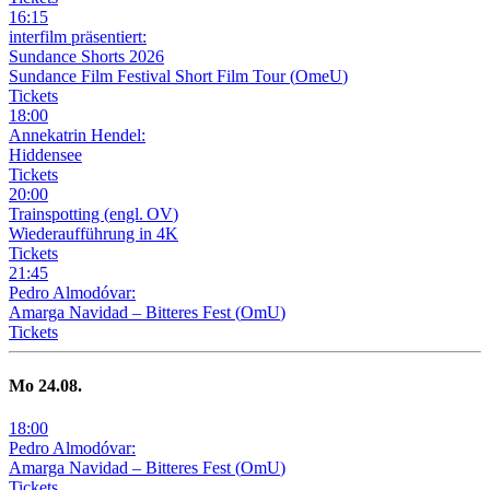
16
:
15
interfilm präsentiert:
Sundance Shorts 2026
Sundance Film Festival Short Film Tour
(
OmeU
)
Tickets
18
:
00
Annekatrin Hendel:
Hiddensee
Tickets
20
:
00
Trainspotting
(
engl. OV
)
Wiederaufführung in 4K
Tickets
21
:
45
Pedro Almodóvar:
Amarga Navidad – Bitteres Fest
(
OmU
)
Tickets
Mo
24
.08.
18
:
00
Pedro Almodóvar:
Amarga Navidad – Bitteres Fest
(
OmU
)
Tickets