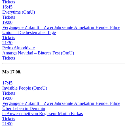
Tickets
16
:
45
Everytime
(
OmU
)
Tickets
19
:
00
Vergangene Zukunft –
Zwei Jahrzehnte Annekatrin-Hendel-Filme
Union – Die besten aller Tage
Tickets
21
:
30
Pedro Almodóvar:
Amarga Navidad – Bitteres Fest
(
OmU
)
Tickets
Mo
17
.08.
17
:
45
Invisible People
(
OmeU
)
Tickets
19
:
00
Vergangene Zukunft –
Zwei Jahrzehnte Annekatrin-Hendel-Filme
Über Leben in Demmin
in Anwesenheit von Regisseur Martin Farkas
Tickets
21
:
00