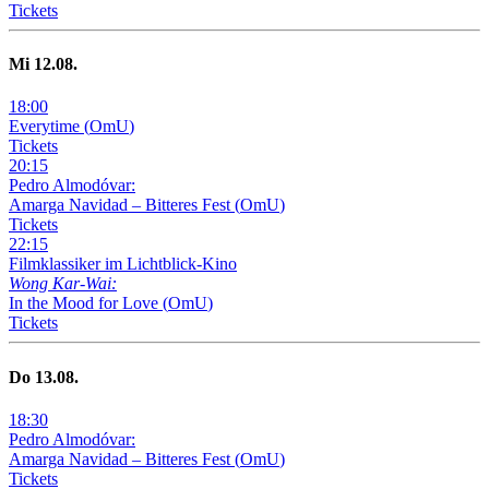
Tickets
Mi
12
.08.
18
:
00
Everytime
(
OmU
)
Tickets
20
:
15
Pedro Almodóvar:
Amarga Navidad – Bitteres Fest
(
OmU
)
Tickets
22
:
15
Filmklassiker im Lichtblick-Kino
Wong Kar-Wai:
In the Mood for Love
(
OmU
)
Tickets
Do
13
.08.
18
:
30
Pedro Almodóvar:
Amarga Navidad – Bitteres Fest
(
OmU
)
Tickets