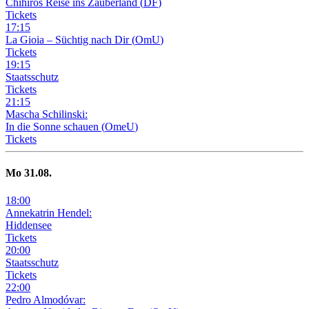
Chihiros Reise ins Zauberland
(
DF
)
Tickets
17
:
15
La Gioia –
Süchtig nach Dir
(
OmU
)
Tickets
19
:
15
Staatsschutz
Tickets
21
:
15
Mascha Schilinski:
In die Sonne schauen
(
OmeU
)
Tickets
Mo
31
.08.
18
:
00
Annekatrin Hendel:
Hiddensee
Tickets
20
:
00
Staatsschutz
Tickets
22
:
00
Pedro Almodóvar: