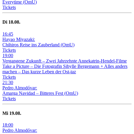
Everytime
(
OmU
)
Tickets
Di
18
.08.
16
:
45
Hayao Miyazaki:
Chihiros Reise ins Zauberland
(
OmU
)
Tickets
19
:
00
Vergangene Zukunft –
Zwei Jahrzehnte Annekatrin-Hendel-Filme
Take a Picture – Die Fotografin Sibylle Bergemann + Alles anders
machen – Das kurze Leben der Ost-taz
Tickets
21
:
30
Pedro Almodóvar:
Amarga Navidad – Bitteres Fest
(
OmU
)
Tickets
Mi
19
.08.
18
:
00
Pedro Almodóvar: