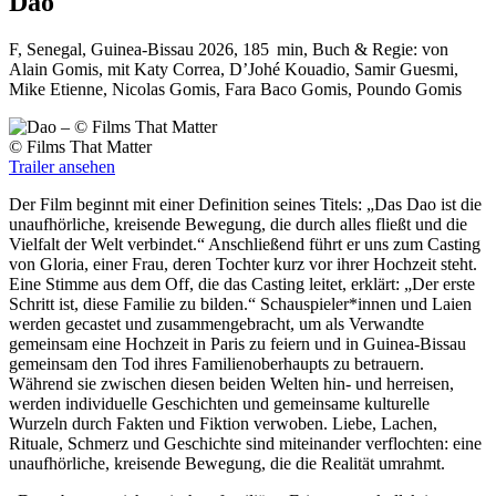
Dao
F, Senegal, Guinea-Bissau 2026, 185 min, Buch & Regie: von
Alain Gomis, mit Katy Correa, D’Johé Kouadio, Samir Guesmi,
Mike Etienne, Nicolas Gomis, Fara Baco Gomis, Poundo Gomis
©
Films That Matter
Trailer ansehen
Der Film beginnt mit einer Definition seines Titels: „Das Dao ist die
unaufhörliche, kreisende Bewegung, die durch alles fließt und die
Vielfalt der Welt verbindet.“ Anschließend führt er uns zum Casting
von Gloria, einer Frau, deren Tochter kurz vor ihrer Hochzeit steht.
Eine Stimme aus dem Off, die das Casting leitet, erklärt: „Der erste
Schritt ist, diese Familie zu bilden.“ Schauspieler*innen und Laien
werden gecastet und zusammengebracht, um als Verwandte
gemeinsam eine Hochzeit in Paris zu feiern und in Guinea-Bissau
gemeinsam den Tod ihres Familienoberhaupts zu betrauern.
Während sie zwischen diesen beiden Welten hin- und herreisen,
werden individuelle Geschichten und gemeinsame kulturelle
Wurzeln durch Fakten und Fiktion verwoben. Liebe, Lachen,
Rituale, Schmerz und Geschichte sind miteinander verflochten: eine
unaufhörliche, kreisende Bewegung, die die Realität umrahmt.