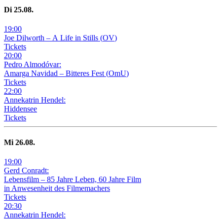
Di
25
.08.
19
:
00
Joe Dilworth – A Life in Stills
(
OV
)
Tickets
20
:
00
Pedro Almodóvar:
Amarga Navidad – Bitteres Fest
(
OmU
)
Tickets
22
:
00
Annekatrin Hendel:
Hiddensee
Tickets
Mi
26
.08.
19
:
00
Gerd Conradt:
Lebensfilm – 85 Jahre Leben, 60 Jahre Film
in Anwesenheit des Filmemachers
Tickets
20
:
30
Annekatrin Hendel: