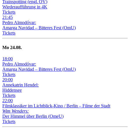
Trainspotting
(
engl. OV
)
Wiederaufführung in 4K
Tickets
21
:
45
Pedro Almodóvar:
Amarga Navidad – Bitteres Fest
(
OmU
)
Tickets
Mo
24
.08.
18
:
00
Pedro Almodóvar:
Amarga Navidad – Bitteres Fest
(
OmU
)
Tickets
20
:
00
Annekatrin Hendel:
Hiddensee
Tickets
22
:
00
Filmklassiker im Lichtblick-Kino /
Berlin – Filme der Stadt
Wim Wenders:
Der Himmel über Berlin
(
OmeU
)
Tickets