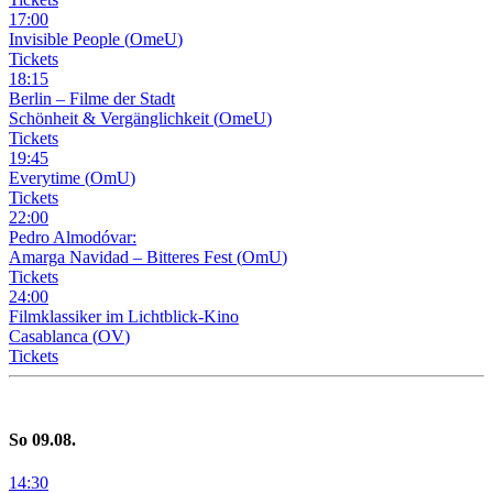
17
:
00
Invisible People
(
OmeU
)
Tickets
18
:
15
Berlin – Filme der Stadt
Schönheit & Vergänglichkeit
(
OmeU
)
Tickets
19
:
45
Everytime
(
OmU
)
Tickets
22
:
00
Pedro Almodóvar:
Amarga Navidad – Bitteres Fest
(
OmU
)
Tickets
24
:
00
Filmklassiker im Lichtblick-Kino
Casablanca
(
OV
)
Tickets
So
09
.08.
14
:
30