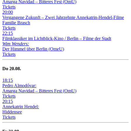
Amarga Navidad – Bitteres Fest
(
OmU
)
Tickets
20
:
00
Vergangene Zukunft –
Zwei Jahrzehnte Annekatrin-Hendel-Filme
Familie Brasch
Tickets
22
:
15
Filmklassiker im Lichtblick-Kino /
Berlin – Filme der Stadt
Wim Wenders:
Der Himmel über Berlin
(
OmeU
)
Tickets
Do
20
.08.
18
:
15
Pedro Almodóvar:
Amarga Navidad – Bitteres Fest
(
OmU
)
Tickets
20
:
15
Annekatrin Hendel:
Hiddensee
Tickets