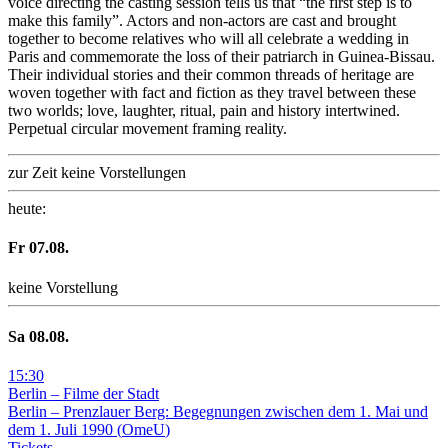
voice directing the casting session tells us that “the first step is to
make this family”. Actors and non-actors are cast and brought
together to become relatives who will all celebrate a wedding in
Paris and commemorate the loss of their patriarch in Guinea-Bissau.
Their individual stories and their common threads of heritage are
woven together with fact and fiction as they travel between these
two worlds; love, laughter, ritual, pain and history intertwined.
Perpetual circular movement framing reality.
zur Zeit keine Vorstellungen
heute
:
Fr
07
.08.
keine Vorstellung
Sa
08
.08.
15
:
30
Berlin – Filme der Stadt
Berlin – Prenzlauer Berg: Begegnungen zwischen dem 1. Mai und
dem 1. Juli 1990
(
OmeU
)
Tickets