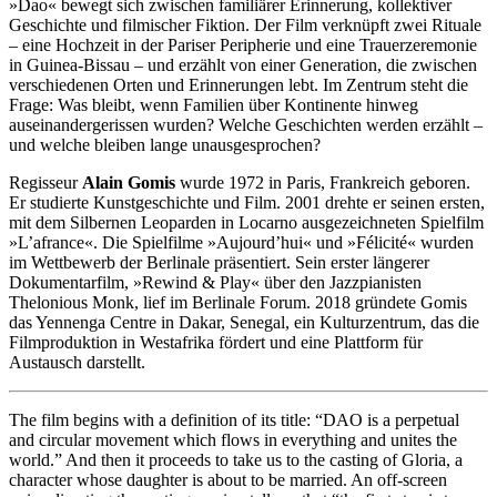
»Dao« bewegt sich zwischen familiärer Erinnerung, kollektiver
Geschichte und filmischer Fiktion. Der Film verknüpft zwei Rituale
– eine Hochzeit in der Pariser Peripherie und eine Trauerzeremonie
in Guinea-Bissau – und erzählt von einer Generation, die zwischen
verschiedenen Orten und Erinnerungen lebt. Im Zentrum steht die
Frage: Was bleibt, wenn Familien über Kontinente hinweg
auseinandergerissen wurden? Welche Geschichten werden erzählt –
und welche bleiben lange unausgesprochen?
Regisseur
Alain Gomis
wurde 1972 in Paris, Frankreich geboren.
Er studierte Kunstgeschichte und Film. 2001 drehte er seinen ersten,
mit dem Silbernen Leoparden in Locarno ausgezeichneten Spielfilm
»L’afrance«. Die Spielfilme »Aujourd’hui« und »Félicité« wurden
im Wettbewerb der Berlinale präsentiert. Sein erster längerer
Dokumentarfilm, »Rewind & Play« über den Jazzpianisten
Thelonious Monk, lief im Berlinale Forum. 2018 gründete Gomis
das Yennenga Centre in Dakar, Senegal, ein Kulturzentrum, das die
Filmproduktion in Westafrika fördert und eine Plattform für
Austausch darstellt.
The film begins with a definition of its title: “DAO is a perpetual
and circular movement which flows in everything and unites the
world.” And then it proceeds to take us to the casting of Gloria, a
character whose daughter is about to be married. An off-screen