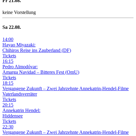
Fr
21
.08.
keine Vorstellung
Sa
22
.08.
14
:
00
Hayao Miyazaki:
Chihiros Reise ins Zauberland
(
DF
)
Tickets
16
:
15
Pedro Almodóvar:
Amarga Navidad – Bitteres Fest
(
OmU
)
Tickets
18
:
15
Vergangene Zukunft –
Zwei Jahrzehnte Annekatrin-Hendel-Filme
Vaterlandsverräter
Tickets
20
:
15
Annekatrin Hendel:
Hiddensee
Tickets
22
:
30
Vergangene Zukunft –
Zwei Jahrzehnte Annekatrin-Hendel-Filme