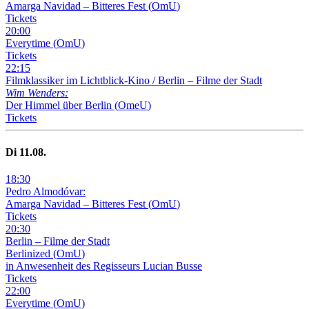
Amarga Navidad – Bitteres Fest
(
OmU
)
Tickets
20
:
00
Everytime
(
OmU
)
Tickets
22
:
15
Filmklassiker im Lichtblick-Kino /
Berlin – Filme der Stadt
Wim Wenders:
Der Himmel über Berlin
(
OmeU
)
Tickets
Di
11
.08.
18
:
30
Pedro Almodóvar:
Amarga Navidad – Bitteres Fest
(
OmU
)
Tickets
20
:
30
Berlin – Filme der Stadt
Berlinized
(
OmU
)
in Anwesenheit des Regisseurs Lucian Busse
Tickets
22
:
00
Everytime
(
OmU
)