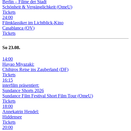
Berlin – Filme der Stadt
Schönheit & Vergänglichkeit
(
OmeU
)
Tickets
24
:
00
Filmklassiker im Lichtblick-Kino
Casablanca
(
OV
)
Tickets
So
23
.08.
14
:
00
Hayao Miyazaki:
Chihiros Reise ins Zauberland
(
DF
)
Tickets
16
:
15
interfilm präsentiert:
Sundance Shorts 2026
Sundance Film Festival Short Film Tour
(
OmeU
)
Tickets
18
:
00
Annekatrin Hendel:
Hiddensee
Tickets
20
:
00