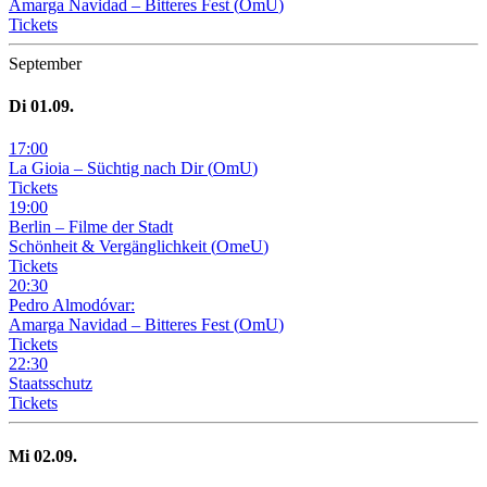
Amarga Navidad – Bitteres Fest
(
OmU
)
Tickets
September
Di
01
.09.
17
:
00
La Gioia –
Süchtig nach Dir
(
OmU
)
Tickets
19
:
00
Berlin – Filme der Stadt
Schönheit & Vergänglichkeit
(
OmeU
)
Tickets
20
:
30
Pedro Almodóvar:
Amarga Navidad – Bitteres Fest
(
OmU
)
Tickets
22
:
30
Staatsschutz
Tickets
Mi
02
.09.