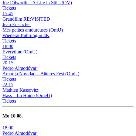
Joe Dilworth – A Life in Stills
(
OV
)
Tickets
15
:
45
Grandfilm RE:VISITED
Jean Eustache:
Mes petites amoureuses
(
OmU
)
Wiederaufführung in 4K
Tickets
18
:
00
Everytime
(
OmU
)
Tickets
20
:
15
Pedro Almodóvar:
Amarga Navidad – Bitteres Fest
(
OmU
)
Tickets
22
:
15
Mathieu Kassovitz:
Hass – La Haine
(
OmeU
)
Tickets
Mo
10
.08.
18
:
00
Pedro Almodóvar: