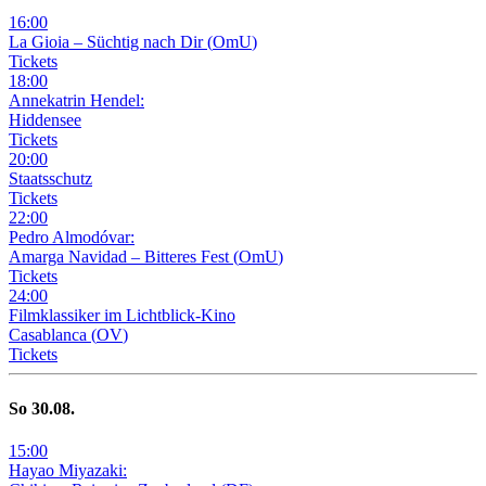
16
:
00
La Gioia –
Süchtig nach Dir
(
OmU
)
Tickets
18
:
00
Annekatrin Hendel:
Hiddensee
Tickets
20
:
00
Staatsschutz
Tickets
22
:
00
Pedro Almodóvar:
Amarga Navidad – Bitteres Fest
(
OmU
)
Tickets
24
:
00
Filmklassiker im Lichtblick-Kino
Casablanca
(
OV
)
Tickets
So
30
.08.
15
:
00
Hayao Miyazaki: